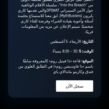
من "Into the Breach"، سلسلة الأفلام الوثائقية
حول الأمن السيبراني OPSWATوالتي تقدمها كاري
بايرون (MythBusters). ابق معنا للاستمتاع بجلسة
أسئلة وأجوبة بقيادة الخبراء وفرصة للقاء كاري
شخصيًا. سيتم الإعلان عن مزيد من المعلومات
قريبًا.
التاريخ:
الأربعاء، 5 أغسطس
الوقت: 5
:30 – 8:30 مساءً
الموقع:
قاعة «ذا فينيل روم» (المعروفة سابقًا
باسم «ذا فاونديشن روم») في الطابق العلوي من
فندق وكازينو ماندالاي باي
سجل الآن