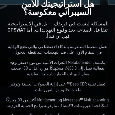
هل استراتيجيتك للأمن
السيبراني معكوسة؟
المشكلة ليست في فريقك — بل في الاستراتيجية.
تتفاعل الصناعة بعد وقوع التهديدات. أما OPSWAT
قبل أن تبدأ.
تعمل منصتنا المدعومة بالذكاء الاصطناعي والتي تضع الوقاية
في المقام الأول على صد التهديدات عند نقطة الدخول.
يكتشف MetaDefender الثغرات الأمنية من نوع «صفر يوم»
بفعالية تصل إلى 99.9%، مستهلكًا موارد أقل بـ 100 ضعف
مقارنةً ببيئات الحماية الرملية التقليدية.
تعمل تقنية Deep CDR™ على إزالة الحمولات الخبيثة وتوفير
ملفات خالية من الفيروسات.
Multiscanning Metascan™ Multiscanning أكثر من 30 محركًا
لمكافحة الفيروسات لاكتشاف ما يفوته برامج الحماية الفردية.