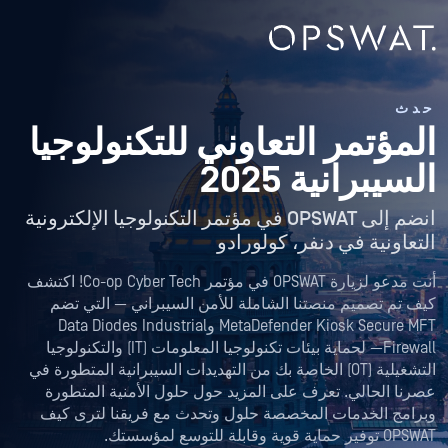
حدث
المؤتمر التعاوني للتكنولوجيا
السيبرانية
2025
انضم إلى OPSWAT في مؤتمر التكنولوجيا الإلكترونية
التعاونية في دنفر، كولورادو
أنت مدعو لزيارة OPSWAT في مؤتمر Co-op Cyber Tech! اكتشف
كيف تم تصميم منصتنا الشاملة للأمن السيبراني — التي تضم
MetaDefender Kiosk Secure MFT وData Diodes Industrial
Firewall— لحماية بيئات تكنولوجيا المعلومات (IT) والتكنولوجيا
التشغيلية (OT) الخاصة بك من التهديدات السيبرانية المتطورة في
عصرنا الحالي. تعرف على المزيد حول حلول الأمنية المتطورة
وبرامج الخدمات المخصصة حلول وتحدث مع فريقنا لترى كيف
OPSWAT توفير حماية قوية وقابلة للتوسع لمؤسستك.