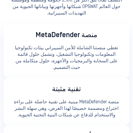
اكتشف لماذا يثق أكثر من 2,100 حكومة ومنظمة ومؤسسة
حول العالم OPSWAT شبكاتها وأجهزتها وبياناتها الحيوية من
التهديدات السيبرانية.
منصة MetaDefender
تغطي منصتنا الشاملة للأمن السيبراني بيئات تكنولوجيا
المعلومات وتكنولوجيا التشغيل، وتشمل حلول قائمة
على السحابة والبرمجيات والأجهزة، حلول متكاملة من
حيث التصميم.
تقنية مثبتة
منصة MetaDefender مبنية على تقنية حاصلة على براءة
اختراع ومصممة خصيصًا لهذا الغرض، وهي سهلة النشر
والاستخدام للدفاع عن شبكات البنية التحتية الحيوية.