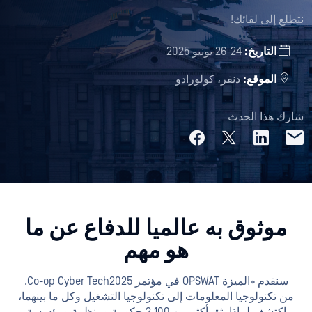
نتطلع إلى لقائك!
التاريخ:
24-26 يونيو 2025
الموقع:
دنفر، كولورادو
شارك هذا الحدث
موثوق به عالميا للدفاع عن ما
هو مهم
سنقدم «الميزة OPSWAT في مؤتمر Co-op Cyber Tech 2025.
من تكنولوجيا المعلومات إلى تكنولوجيا التشغيل وكل ما بينهما،