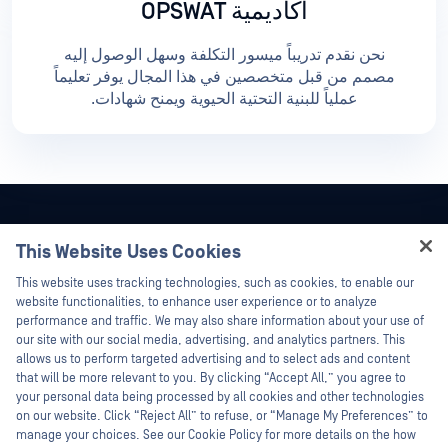
أكاديمية OPSWAT
نحن نقدم تدريباً ميسور التكلفة وسهل الوصول إليه
مصمم من قبل متخصصين في هذا المجال يوفر تعليماً
عملياً للبنية التحتية الحيوية ويمنح شهادات.
This Website Uses Cookies
Hey there!
This website uses tracking technologies, such as cookies, to enable our
I'm Ozzy, your OPSWAT virtual assistant.
website functionalities, to enhance user experience or to analyze
How can I help you secure what's critical
performance and traffic. We may also share information about your use of
today?
our site with our social media, advertising, and analytics partners. This
allows us to perform targeted advertising and to select ads and content
that will be more relevant to you. By clicking “Accept All,” you agree to
your personal data being processed by all cookies and other technologies
on our website. Click “Reject All” to refuse, or “Manage My Preferences” to
manage your choices. See our Cookie Policy for more details on the how
©2026 OPSWAT . جميع الحقوق محفوظة. OPSWAT و MetaDefender و Metascan و