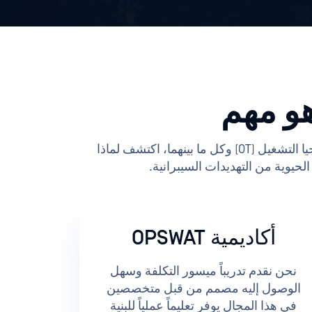
هو مهم
سنقدم «الميزة OPSWAT في مؤتمر DSCI لأفضل الممارسات لعام 2025. من تكنولوجيا المعلومات إلى تكنولوجيا التشغيل (OT) وكل ما بينهما، اكتشف لماذا
أكاديمية OPSWAT
نحن نقدم تدريباً ميسور التكلفة وسهل
الوصول إليه مصمم من قبل متخصصين
في هذا المجال يوفر تعليماً عملياً للبنية