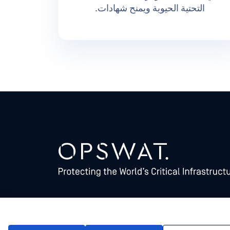
التحتية الحيوية ويمنح شهادات.
©2026 OPSWAT . جميع الحقوق محفوظة. OPSWAT و MetaDefender و Metascan و MetaAccess OPSWAT و Trust no File. Trust No Device. و OPSWAT و
Protecting the World's Critical Infrastructure و Deep CDR™ Technology و InQuest وشعار InQuest و DFI و RetroHunt و Deep File Inspection و Join