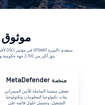
موثوق ب
يثق أكثر من 2,100 جهة حكومية ومنظمة ومؤسسة حول العالم OPSWAT شبكاتها وأجهزتها وبياناتها الحيوية من التهديدات السيبرانية.
منصة MetaDefender
تغطي منصتنا الشاملة للأمن السيبراني
بيئات تكنولوجيا المعلومات وتكنولوجيا
التشغيل، وتشمل حلول قائمة على