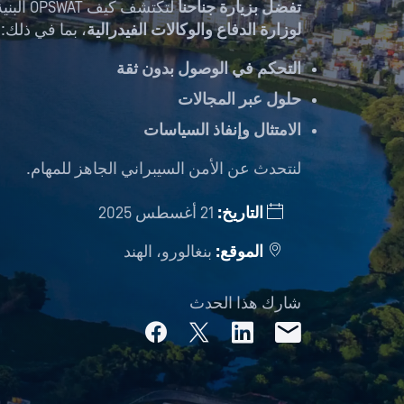
تفضل بزيارة جناحنا
لتكتشف كيف OPSWAT البنية التحتية الحيوية من خلال حلول متطورة حلول
لوزارة الدفاع
والوكالات الفيدرالية
، بما في ذلك:
التحكم في الوصول بدون ثقة
حلول عبر المجالات
الامتثال وإنفاذ السياسات
لنتحدث عن الأمن السيبراني الجاهز للمهام.
التاريخ:
21 أغسطس 2025
الموقع:
بنغالورو، الهند
شارك هذا الحدث