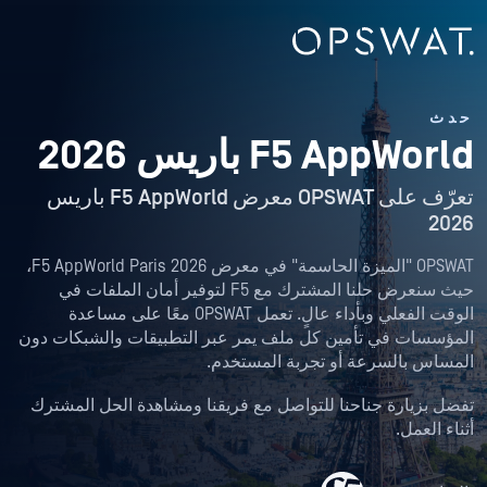
حدث
F5 AppWorld باريس 2026
تعرّف على OPSWAT معرض F5 AppWorld باريس
2026
OPSWAT "الميزة الحاسمة" في معرض F5 AppWorld Paris 2026،
حيث سنعرض حلنا المشترك مع F5 لتوفير أمان الملفات في
الوقت الفعلي وبأداء عالٍ. تعمل OPSWAT معًا على مساعدة
المؤسسات في تأمين كل ملف يمر عبر التطبيقات والشبكات دون
المساس بالسرعة أو تجربة المستخدم.
تفضل بزيارة جناحنا للتواصل مع فريقنا ومشاهدة الحل المشترك
أثناء العمل.