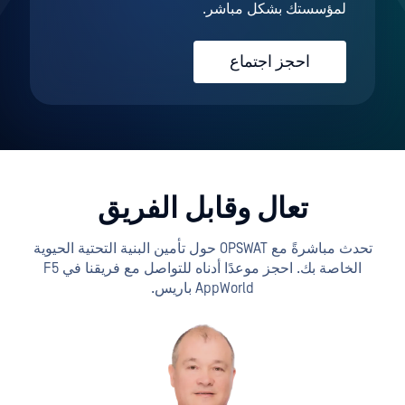
لمؤسستك بشكل مباشر.
احجز اجتماع
تعال وقابل الفريق
تحدث مباشرةً مع OPSWAT حول تأمين البنية التحتية الحيوية
الخاصة بك. احجز موعدًا أدناه للتواصل مع فريقنا في F5
AppWorld باريس.