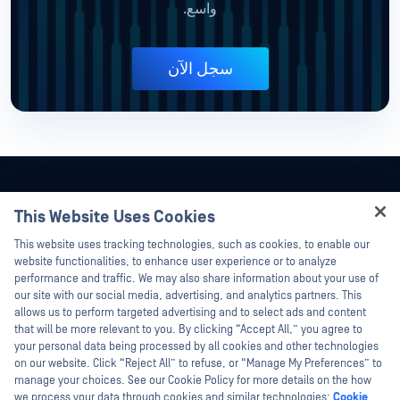
واسع.
سجل الآن
This Website Uses Cookies
Hey there!
This website uses tracking technologies, such as cookies, to enable our
I'm Ozzy, your OPSWAT virtual assistant.
website functionalities, to enhance user experience or to analyze
How can I help you secure what's critical
performance and traffic. We may also share information about your use of
today?
our site with our social media, advertising, and analytics partners. This
allows us to perform targeted advertising and to select ads and content
that will be more relevant to you. By clicking “Accept All,” you agree to
your personal data being processed by all cookies and other technologies
on our website. Click “Reject All” to refuse, or “Manage My Preferences” to
manage your choices. See our Cookie Policy for more details on the how
©2026 OPSWAT . جميع الحقوق محفوظة. OPSWAT و MetaDefender و Metascan و
we process your data through cookies and similar technologies:
Cookie