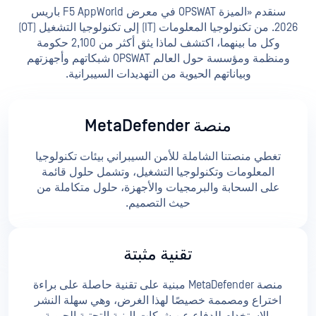
سنقدم «الميزة OPSWAT في معرض F5 AppWorld باريس
2026. من تكنولوجيا المعلومات (IT) إلى تكنولوجيا التشغيل (OT)
وكل ما بينهما، اكتشف لماذا يثق أكثر من 2,100 حكومة
ومنظمة ومؤسسة حول العالم OPSWAT شبكاتهم وأجهزتهم
وبياناتهم الحيوية من التهديدات السيبرانية.
منصة MetaDefender
تغطي منصتنا الشاملة للأمن السيبراني بيئات تكنولوجيا
المعلومات وتكنولوجيا التشغيل، وتشمل حلول قائمة
على السحابة والبرمجيات والأجهزة، حلول متكاملة من
حيث التصميم.
تقنية مثبتة
منصة MetaDefender مبنية على تقنية حاصلة على براءة
اختراع ومصممة خصيصًا لهذا الغرض، وهي سهلة النشر