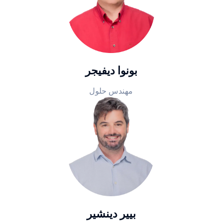
بونوا ديفيجر
مهندس حلول
بيير دينشير