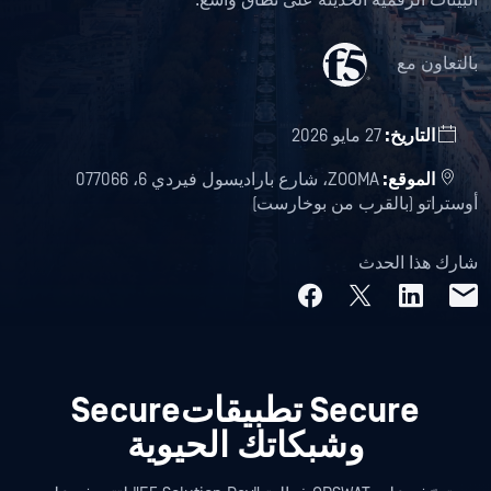
البيئات الرقمية الحديثة على نطاق واسع.
بالتعاون مع
التاريخ:
27 مايو 2026
الموقع:
ZOOMA، شارع باراديسول فيردي 6، 077066
أوستراتو (بالقرب من بوخارست)
شارك هذا الحدث
Secure تطبيقاتSecure
وشبكاتك الحيوية