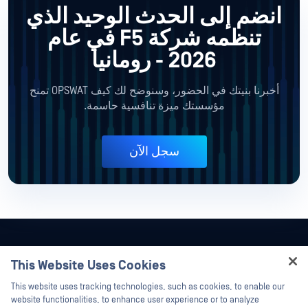
انضم إلى الحدث الوحيد الذي
تنظمه شركة F5
في عام
2026 - رومانيا
أخبرنا بنيتك في الحضور، وسنوضح لك كيف OPSWAT تمنح
مؤسستك ميزة تنافسية حاسمة.
سجل الآن
This Website Uses Cookies
Hey there!
This website uses tracking technologies, such as cookies, to enable our
I'm Ozzy, your OPSWAT virtual assistant.
website functionalities, to enhance user experience or to analyze