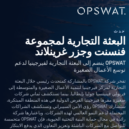
حدث
البعثة التجارية لمجموعة
فنسنت وجزر غرينلاند
OPSWAT ينضم إلى البعثة التجارية لفيرجينيا لدعم
توسع الأعمال الصغيرة
تفخر شركة OPSWAT بالمشاركة كمتحدث رئيسي خلال البعثة
التجارية لمركز فيرجينيا لتنمية الأعمال الصغيرة والمتوسطة إلى
فريولي فينيتسيا جوليا بإيطاليا. بينما تستكشف ثماني شركات
صغيرة مقرها فيرجينيا الفرص الدولية في هذه المنطقة المبتكرة،
ستشارك OPSWAT رؤى الأمن السيبراني وتستكشف الشراكات
المحتملة لدعم النمو العالمي لهذه الشركات. وباعتبارها شركة
رائدة في مجال حماية البنية التحتية الحيوية، فإن OPSWAT متحمسة
للتواصل مع الشركات الناشئة وتعزيز التعاون الذي يدفع الابتكار