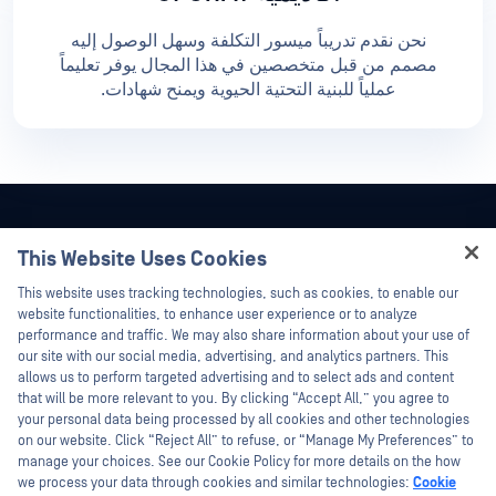
نحن نقدم تدريباً ميسور التكلفة وسهل الوصول إليه
مصمم من قبل متخصصين في هذا المجال يوفر تعليماً
عملياً للبنية التحتية الحيوية ويمنح شهادات.
This Website Uses Cookies
Hey there!
This website uses tracking technologies, such as cookies, to enable our
I'm Ozzy, your OPSWAT virtual assistant.
website functionalities, to enhance user experience or to analyze
How can I help you secure what's critical
performance and traffic. We may also share information about your use of
today?
our site with our social media, advertising, and analytics partners. This
allows us to perform targeted advertising and to select ads and content
that will be more relevant to you. By clicking “Accept All,” you agree to
your personal data being processed by all cookies and other technologies
on our website. Click “Reject All” to refuse, or “Manage My Preferences” to
manage your choices. See our Cookie Policy for more details on the how
©2026 OPSWAT . جميع الحقوق محفوظة. OPSWAT و MetaDefender و Metascan و
we process your data through cookies and similar technologies:
Cookie
MetaAccess OPSWAT و Trust no File. Trust No Device. و OPSWAT و Protecting the