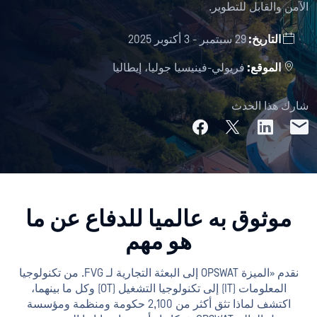
الآمن والقابل للتطوير.
التاريخ:
29 سبتمبر - 3 أكتوبر 2025
الموقع:
فريولي-فينيسيا جوليا، إيطاليا
شارك هذا الحدث
موثوق به عالميا للدفاع عن ما
هو مهم
نقدم «الميزة OPSWAT إلى البعثة التجارية لـ FVG. من تكنولوجيا
المعلومات (IT) إلى تكنولوجيا التشغيل (OT) وكل ما بينهما،
اكتشف لماذا تثق أكثر من 2,100 حكومة ومنظمة ومؤسسة