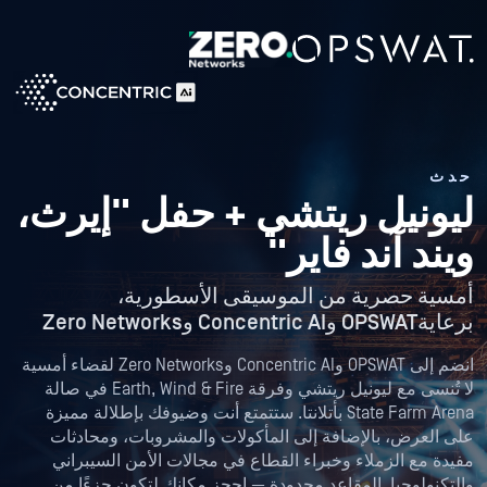
حدث
ليونيل ريتشي +
حفل "إيرث،
ويند آند فاير"
أمسية حصرية من الموسيقى الأسطورية،
برعايةOPSWAT وConcentric AI وZero Networks
انضم إلى OPSWAT وConcentric AI وZero Networks لقضاء أمسية
لا تُنسى مع ليونيل ريتشي وفرقة Earth, Wind & Fire في صالة
State Farm Arena بأتلانتا. ستتمتع أنت وضيوفك بإطلالة مميزة
على العرض، بالإضافة إلى المأكولات والمشروبات، ومحادثات
مفيدة مع الزملاء وخبراء القطاع في مجالات الأمن السيبراني
والتكنولوجيا. المقاعد محدودة — احجز مكانك لتكون جزءًا من