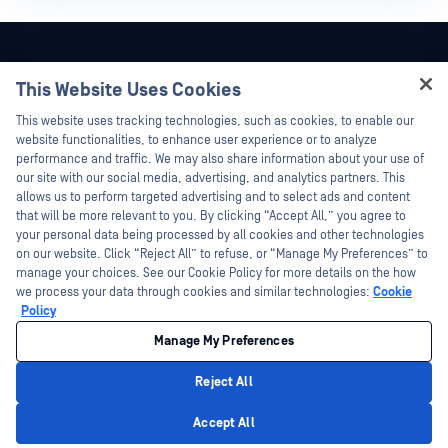
This Website Uses Cookies
Hey there!
This website uses tracking technologies, such as cookies, to enable our
I'm Ozzy, your OPSWAT virtual assistant.
website functionalities, to enhance user experience or to analyze
How can I help you secure what's critical
performance and traffic. We may also share information about your use of
today?
our site with our social media, advertising, and analytics partners. This
allows us to perform targeted advertising and to select ads and content
that will be more relevant to you. By clicking “Accept All,” you agree to
your personal data being processed by all cookies and other technologies
on our website. Click “Reject All” to refuse, or “Manage My Preferences” to
manage your choices. See our Cookie Policy for more details on the how
©2026 OPSWAT . جميع الحقوق محفوظة. OPSWAT و MetaDefender و Metascan و
we process your data through cookies and similar technologies:
Cookie
MetaAccess OPSWAT و Trust no File. Trust No Device. و OPSWAT و Protecting the
Policy
World's Critical Infrastructure و Deep CDR™ Technology و InQuest وشعار InQuest و
DFI و RetroHunt و Deep File Inspection و Join the Hunt هي علامات تجارية مملوكة
OPSWAT العلامات التجارية الخاصة بالجهات الخارجية هي ملك لأصحابها المعنيين.
Manage My Preferences
معلومات قانونية
سياسة الخصوصية
خيارات خصوصيتك في كاليفورنيا
Reject All
Privacy Policy
Accept All