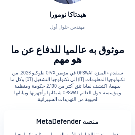
هيدتاكا نومورا
مهندس حلول أول
موثوق به عالميا للدفاع عن ما
هو مهم
سنقدم «الميزة OPSWAT في مؤتمر OP/X طوكيو 2026. من
تكنولوجيا المعلومات (IT) إلى تكنولوجيا التشغيل (OT) وكل ما
بينهما، اكتشف لماذا تثق أكثر من 2,100 حكومة ومنظمة
ومؤسسة حول العالم OPSWAT شبكاتها وأجهزتها وبياناتها
الحيوية من التهديدات السيبرانية.
منصة MetaDefender
تغطي منصتنا الشاملة للأمن السيبراني بيئات تكنولوجيا