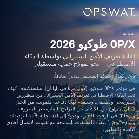
حدث
OP/X طوكيو 2026
إعادة تعريف الأمن السيبراني بواسطة الذكاء
الاصطناعي — نحو نموذج حماية مستقبلي
ونحن نقدر دعمكم المستمر تقديراً صادقاً.
في مؤتمر OP/X طوكيو، [لأول مرة في اليابان]، سنستكشف كيف
تعيد الذكاء الاصطناعي تعريف الأمن السيبراني من منظورين
استراتيجي وتطبيقي. وسنقدم نُهجًا دفاعية ملموسة من الجيل
التالي، تتراوح بين الكشف عن البرامج الضارة غير المعروفة
والتحليل في الوقت الفعلي، وصولاً إلى الاستجابة الآلية للتهديدات
ونماذج الدفاع متعددة الطبقات المدمجة مع تقنيات الاتصال أحادي
الاتجاه والتطهير.