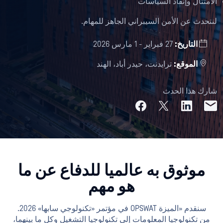
الامتثال وإنفاذ السياسات
لنتحدث عن الأمن السيبراني الجاهز للمهام.
التاريخ:
27 فبراير - 1 مارس 2026
الموقع:
ترايدنت، حيدر أباد، الهند
شارك هذا الحدث
موثوق به عالميا للدفاع عن ما
هو مهم
سنقدم «الميزة OPSWAT في مؤتمر «تكنولوجي سابها» 2026.
من تكنولوجيا المعلومات إلى تكنولوجيا التشغيل وكل ما بينهما،