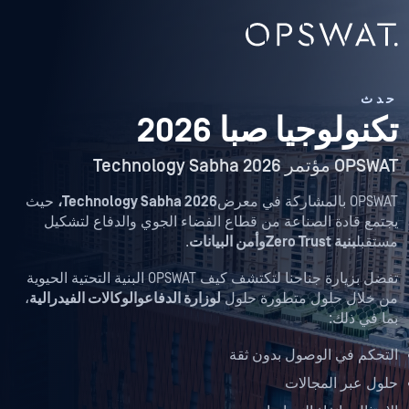
حدث
تكنولوجيا صبا 2026
OPSWAT مؤتمر Technology Sabha 2026
OPSWAT بالمشاركة في معرض
Technology Sabha 2026،
حيث
يجتمع قادة الصناعة من قطاع الفضاء الجوي والدفاع لتشكيل
مستقبل
بنية Zero Trust
وأمن البيانات
.
تفضل بزيارة جناحنا لتكتشف كيف OPSWAT البنية التحتية الحيوية
من خلال حلول متطورة حلول
لوزارة الدفاع
والوكالات الفيدرالية
،
بما في ذلك:
التحكم في الوصول بدون ثقة
حلول عبر المجالات