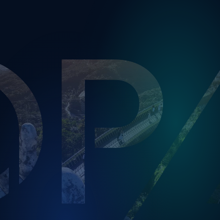
قادم إلى منطقتك في عام 2025!
OPSWAT تجربة مؤتمرات قمة العملاء والشركاء الجديدة لعام 2025،
والتي تقدم لك OPSWAT Labs. سواء كان الأمر يتعلق بتأمين
الملفات، أو الدفاع ضد التهديدات التي تنقلها الوسائط الطرفية، أو
بناء محيط دفاعي متعمق حول بيئاتك الآمنة، اكتشف الدور الحاسم
الذي ستلعبه في الأمن السيبراني لمؤسستك.