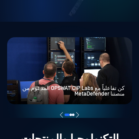
كن تفاعلياً مع OPSWAT'CIP Labs المدعوم من
منصتنا MetaDefender