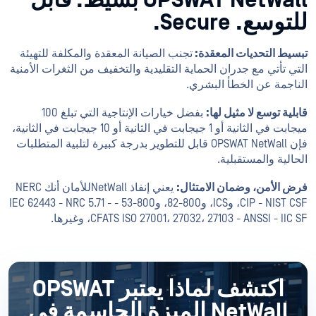
OPSWAT NetWall بسيط. قابل
للتوسع. Secure.
تبسيط التحديات المعقدة:
تجنب الصيانة المعقدة والمكلفة للتهيئة
التي تأتي مع جدران الحماية التقليدية والتخفيف من الثغرات الأمنية
الناجمة عن الخطأ البشري.
قابلية توسع لا مثيل لها:
بفضل خيارات الإنتاجية التي تبلغ 100
ميجابت في الثانية أو 1 جيجابت في الثانية أو 10 جيجابت في الثانية،
فإن OPSWAT NetWall قابل للتطوير بدرجة كبيرة لتلبية المتطلبات
الحالية والمستقبلية.
فرض الأمن، وضمان الامتثال:
يعني إنفاذ NetWallللأمان أنك NERC
CIP - NIST CSF، وICS، و800-82، و800-53 - IEC 62443 - NRC 5.71 -
CFATS ISO 27001، 27032، 27103 - ANSSI - IIC SF، وغيرها.
اكتشف لماذا يعتبر OPSWAT
NetWall الميزة الحاسمة في