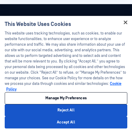
This Website Uses Cookies
Hey there!
This website uses tracking technologies, such as cookies, to enable our
I'm Ozzy, your OPSWAT virtual assistant.
website functionalities, to enhance user experience or to analyze
How can I help you secure what's critical
performance and traffic. We may also share information about your use of
today?
our site with our social media, advertising, and analytics partners. This
allows us to perform targeted advertising and to select ads and content
that will be more relevant to you. By clicking “Accept All,” you agree to
your personal data being processed by all cookies and other technologies
on our website. Click “Reject All” to refuse, or “Manage My Preferences” to
manage your choices. See our Cookie Policy for more details on the how
©2026 OPSWAT . جميع الحقوق محفوظة. OPSWAT و MetaDefender و Metascan و
we process your data through cookies and similar technologies:
Cookie
MetaAccess OPSWAT و Trust no File. Trust No Device. و OPSWAT و Protecting the
World's Critical Infrastructure و Deep CDR™ Technology و InQuest وشعار InQuest و
Policy
DFI و RetroHunt و Deep File Inspection و Join the Hunt هي علامات تجارية مملوكة
OPSWAT العلامات التجارية الخاصة بالجهات الخارجية هي ملك لأصحابها المعنيين.
Manage My Preferences
معلومات قانونية
سياسة الخصوصية
خيارات خصوصيتك في كاليفورنيا
Reject All
Privacy Policy
Accept All