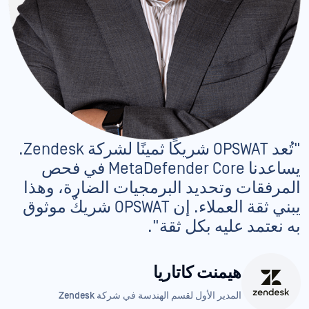
"تُعد OPSWAT شريكًا ثمينًا لشركة Zendesk.
يساعدنا MetaDefender Core في فحص
المرفقات وتحديد البرمجيات الضارة، وهذا
يبني ثقة العملاء. إن OPSWAT شريكٌ موثوق
به نعتمد عليه بكل ثقة".
هيمنت كاتاريا
المدير الأول لقسم الهندسة في شركة Zendesk