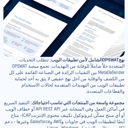
نهجOPSWATالشامل لأمن تطبيقات الويب
: تتطلب التحديات
المتعددة حلاً شاملاً للوقاية من التهديدات. تجمع منصة OPSWAT
MetaDefender بين التقنيات الرائدة في الصناعة القائمة على كل
من الكشف والوقاية من أجل نهج حقيقي لا يثق به أحد لحماية
تطبيقات الويب من التهديدات المتقدمة لحالات الاستخدام
والقطاعات المتعددة.
مجموعة واسعة من المنتجات التي تناسب احتياجاتك
: التنفيذ السريع
في أماكن العمل وفي السحابة عبر API REST API أو خطاف الويب
أو أي منتج ممكّن لبروتوكول تكييف محتوى الإنترنتICAP- متاح
أيضًا لتطبيقات الويب في حاويات وAWS وSalesforce وغيرها - دعم
لكل من نظامي التشغيل Windows وLinux.