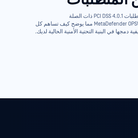
يتم ربط كل متطلب من متطلبات PCI DSS 4.0.1 ذات الصلة
مباشرةًMetaDefender OPSWAT MetaDefender مما يوضح كيف تساهم كل
ية دمجها في البنية التحتية الأمنية الحالية لديك.