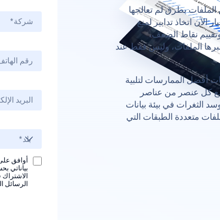
 متطلبات أمن الملفات بطرق لم تعالجها
الآن اتخاذ تدابير لمنع
وتقييم نقاط الضعف،
عبرها الملفات، وليس فقط عند
ات أفضل الممارسات لتلبية
لمتطلبات، وكيفية توافق تقنيات OPSWAT مع كل عنصر من عناصر
استعداد لتقييم QSA القادم، وسد الثغرات في بيئة بيانات
ملفات متعددة الطبقات التي
بياناتي بح
الاشتراك ف
الرسائل الت