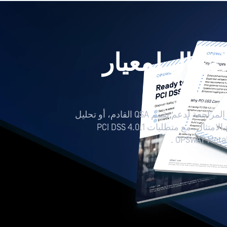
امتثال لمعيار
احصل على الدليل الكامل وقائمة المراجعة لدعم تقييم QSA القادم، أو تحليل
الثغرات الأمنية، أو تخطيط برنامج الامتثال، مع متطلبات PCI DSS 4.0.1