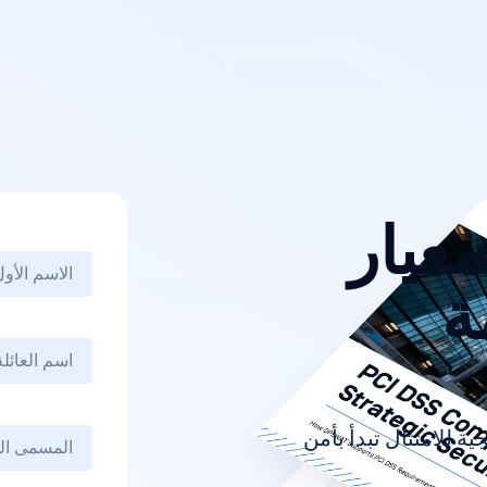
معيار
ئمة
ة للامتثال تبدأ بأمن