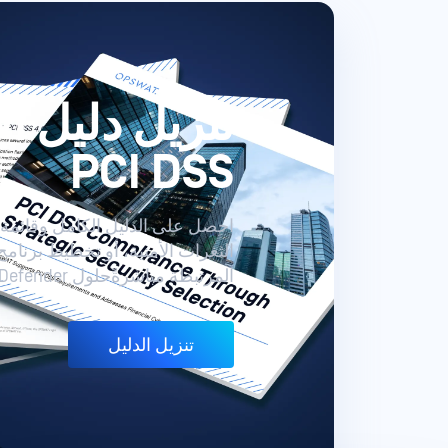
تنزيل دليل ال
PCI DSS
المرتبطة مباشرةًحلول OPSWAT MetaDefender .
تنزيل الدليل