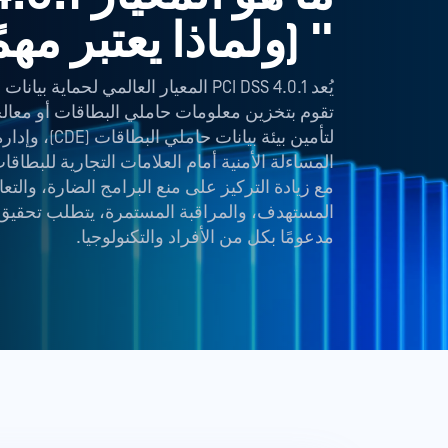
" (ولماذا يعتبر مهمً
يُعد PCI DSS 4.0.1 المعيار العالمي ل
تقوم بتخزين معلومات حاملي البطاقات أو معالجتها 
لتأمين بيئة بي
المساءلة الأمنية أمام العلامات التجارية للبطا
مع زيادة التركيز على منع البرامج الضارة، والت
المستهدف، والمراقبة المستمرة، يتطلب تحقيق الا
مدعومًا بكل من الأفراد والتكنولوجيا.