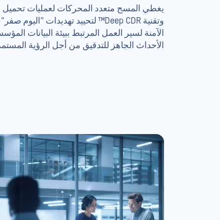
يغطي المسح متعدد المحركات لعمليات تحميل ال
وتقنية Deep CDR™ لتحييد تهديدات "الي
الأحداث الجاهز للتدقيق من أجل الرؤية المستمرة