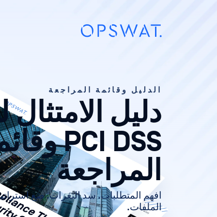
الدليل وقائمة المراجعة
دليل الامتثال ل
PCI DSS وقا
المراجعة
افهم المتطلبات. سد الثغرات. ضع استراتيجي
الملفات.