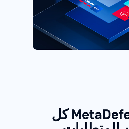
كيفMetaDefender كل
المتطلبات