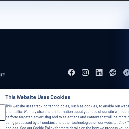
This Website Uses Cookies
رنيا
the Hunt هي علامات تجارية مملوكة OPSWAT العلامات التجارية الخاصة بالجهات الخارجية هي ملك لأصحابها المعنيين.
This website uses tracking technologies, such as cookies, to enable our webs
and traffic. We may also share information about your use of our site with our 
perform targeted advertising and to select ads and content that will be more r
being processed by all cookies and other technologies on our website. Click 
choices. See our Cookie Policy for more details on the how we process your 