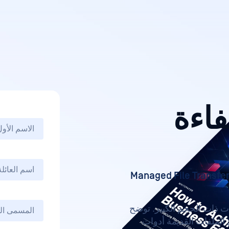
فاءة
Managed File Transfer Se
ات ذات الحجم الكبير. توضح
 الملفات القديمة أدوات