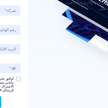
لمركزي والرؤية الجاهزة
شغيل.
بياناتي بح
الاشتراك ف
الرسائل الت