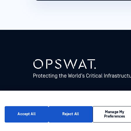
©2026 OPSWAT . جميع الحقوق محفوظة. OPSWAT و MetaDefender و Metascan و MetaAccess OPSWAT و Trust no File. Trust No Device. و OPSWAT و
Protecting the World's Critical Infrastructure و Deep CDR™ Technology و InQuest وشعار InQuest و DFI و RetroHunt و Deep File Inspection و Join
Manage My
Accept All
Reject All
Preferences