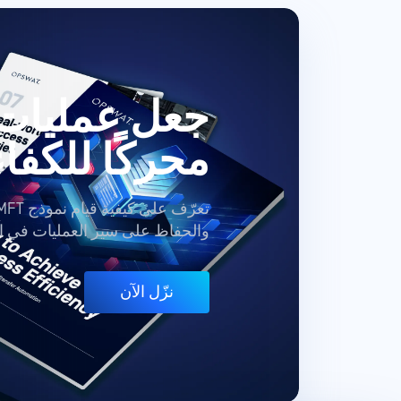
جعل عمليات 
محركًا للكفا
والحفاظ على سير العمليات في ال
نزّل الآن