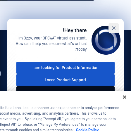
Hey there!
I'm Ozzy, your OPSWAT virtual assistant.
How can I help you secure what's critical
today?
I am looking for Product Information
AR
I need Product Support
I'd like to talk to Sales
معلومات قانونية
سياسة الخصوصية
خيارات خصوصيتك في
كاليفو
ite functionalities, to enhance user experience or to analyze performance
This conversation is recorded for quality assurance
social media, advertising, and analytics partners. This allows us to
.
purposes. See our
Privacy Policy
elevant to you. By clicking “Accept All,” you agree to your personal data
“Reject All” to refuse, or “Manage My Preferences” to manage your
data through cookies and similar technologies:
Cookie Policy