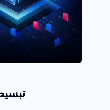
تبسيط