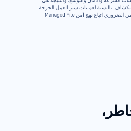
تطلبات السرعة والأمان والتوسع. والنتيجة هي
لانكشاف. بالنسبة لعمليات سير العمل الحرجة
والبيئات الخاضعة للتنظيم، من الضروري اتباع نهج آمن Managed File
اطر،