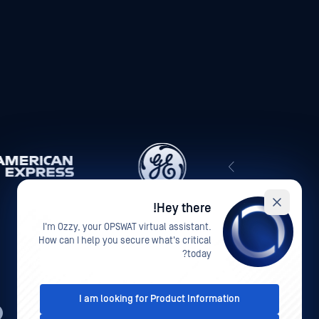
Hey there!
I'm Ozzy, your OPSWAT virtual assistant.
How can I help you secure what's critical
today?
I am looking for Product Information
AR