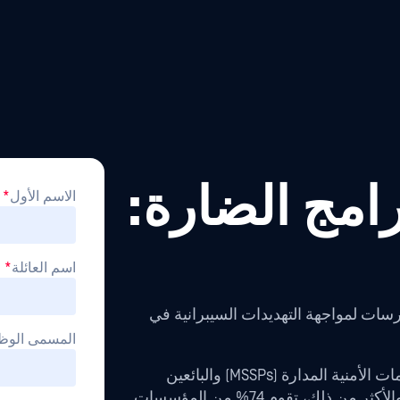
رامج الضارة:
الاسم الأول
*
اسم العائلة
*
سات لمواجهة التهديدات السيبرانية في
المسمى الوظ
تلجأ معظم المؤسسات (66%) إلى مزودي الخدمات الأمنية المدارة (MSSPs) والبائعين
للمساعدة في تحمل العبء (جزئياً على الأقل). والأكثر من ذلك، تقوم 74% من المؤسسات