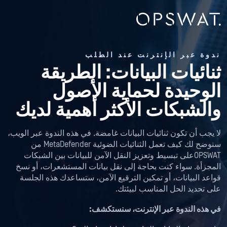
ندوة عبر الإنترنت عند الطلب
ثنائيات البيانات: الطريقة
الوحيدة لحماية الأصول
والشبكات الأكثر أهمية لديك
لا يجب أن تكون ثنائيات البيانات غامضة. في هذه الندوة عبر الويب،
سنوضح لك كيف تعمل الثنائيات الضوئية MetaDefender من
OPSWATعلى تبسيط وتعزيز النقل الآمن للبيانات بين الشبكات
المجزأة. سواء كنت بحاجة إلى نقل بيانات المستشعرات، أو نسخ
قواعد البيانات، أو تمكين الترقيع الآمن، ستساعدك هذه الجلسة
على تحديد الحل المناسب لبيئتك.
في هذه الندوة عبر الإنترنت، سنستكشف: