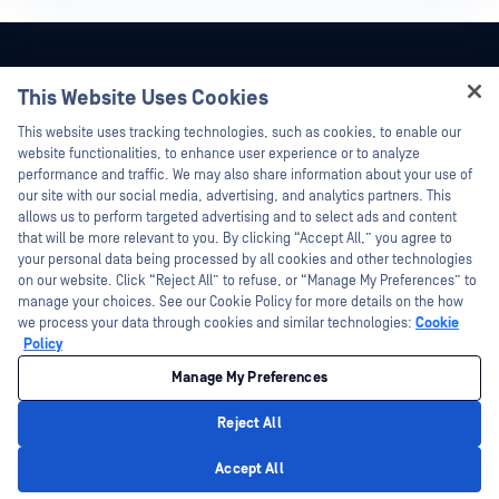
This Website Uses Cookies
Hey there!
This website uses tracking technologies, such as cookies, to enable our
I'm Ozzy, your OPSWAT virtual assistant.
website functionalities, to enhance user experience or to analyze
How can I help you secure what's critical
performance and traffic. We may also share information about your use of
today?
our site with our social media, advertising, and analytics partners. This
allows us to perform targeted advertising and to select ads and content
that will be more relevant to you. By clicking “Accept All,” you agree to
your personal data being processed by all cookies and other technologies
on our website. Click “Reject All” to refuse, or “Manage My Preferences” to
manage your choices. See our Cookie Policy for more details on the how
©2026 OPSWAT . جميع الحقوق محفوظة. OPSWAT و MetaDefender و Metascan و
we process your data through cookies and similar technologies:
Cookie
MetaAccess OPSWAT و Trust no File. Trust No Device. و OPSWAT و Protecting the
Policy
World's Critical Infrastructure و Deep CDR™ Technology و InQuest وشعار InQuest و
DFI و RetroHunt و Deep File Inspection و Join the Hunt هي علامات تجارية مملوكة
OPSWAT العلامات التجارية الخاصة بالجهات الخارجية هي ملك لأصحابها المعنيين.
Manage My Preferences
معلومات قانونية
سياسة الخصوصية
خيارات خصوصيتك في كاليفورنيا
Reject All
Privacy Policy
Accept All