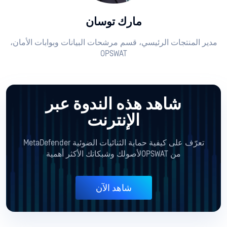
مارك توسان
مدير المنتجات الرئيسي، قسم مرشحات البيانات وبوابات الأمان،
OPSWAT
شاهد هذه الندوة عبر
الإنترنت
تعرّف على كيفية حماية الثنائيات الضوئية MetaDefender
من OPSWATلأصولك وشبكاتك الأكثر أهمية
شاهد الآن