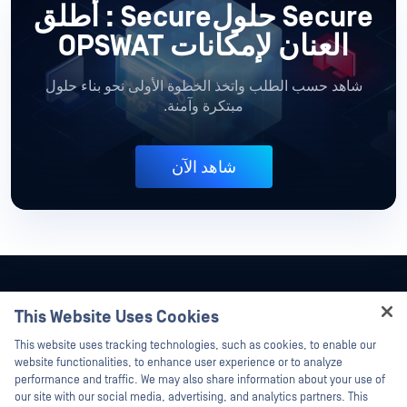
Secure حلولSecure : أطلق
العنان لإمكانات OPSWAT
شاهد حسب الطلب واتخذ الخطوة الأولى نحو بناء حلول
مبتكرة وآمنة.
شاهد الآن
This Website Uses Cookies
Hey there!
This website uses tracking technologies, such as cookies, to enable our
I'm Ozzy, your OPSWAT virtual assistant.
website functionalities, to enhance user experience or to analyze
How can I help you secure what's critical
performance and traffic. We may also share information about your use of
today?
our site with our social media, advertising, and analytics partners. This