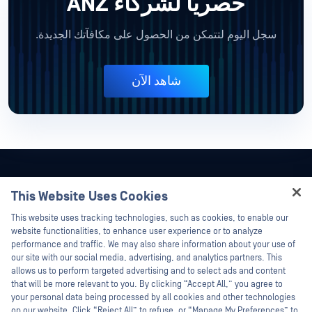
حصريًا لشركاء ANZ
سجل اليوم لتتمكن من الحصول على مكافآتك الجديدة.
شاهد الآن
This Website Uses Cookies
Hey there!
This website uses tracking technologies, such as cookies, to enable our
I'm Ozzy, your OPSWAT virtual assistant.
website functionalities, to enhance user experience or to analyze
How can I help you secure what's critical
performance and traffic. We may also share information about your use of
today?
our site with our social media, advertising, and analytics partners. This
allows us to perform targeted advertising and to select ads and content
that will be more relevant to you. By clicking “Accept All,” you agree to
your personal data being processed by all cookies and other technologies
on our website. Click “Reject All” to refuse, or “Manage My Preferences” to