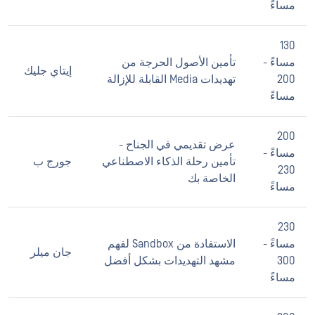
مساءً
130
مساءً -
تأمين الأصول الحرجة من
إيتاي جليك
200
تهديدات Media القابلة للإزالة
مساءً
200
عرض تقديمي في الجناح -
مساءً -
تأمين رحلة الذكاء الاصطناعي
جورج ب
230
الخاصة بك
مساءً
230
مساءً -
الاستفادة من Sandbox لفهم
جان ميلر
300
مشهد التهديدات بشكل أفضل
مساءً