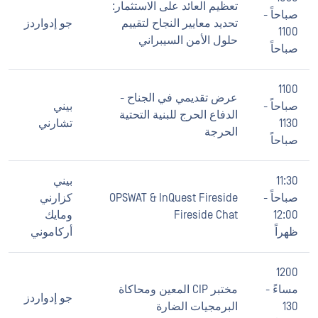
تعظيم العائد على الاستثمار:
صباحاً -
تحديد معايير النجاح لتقييم
جو إدواردز
1100
حلول الأمن السيبراني
صباحاً
1100
عرض تقديمي في الجناح -
صباحاً -
بيني
الدفاع الحرج للبنية التحتية
1130
تشارني
الحرجة
صباحاً
11:30
بيني
صباحاً -
OPSWAT & InQuest Fireside
كزارني
12:00
Fireside Chat
ومايك
ظهراً
أركاموني
1200
مساءً -
مختبر CIP المعين ومحاكاة
جو إدواردز
130
البرمجيات الضارة