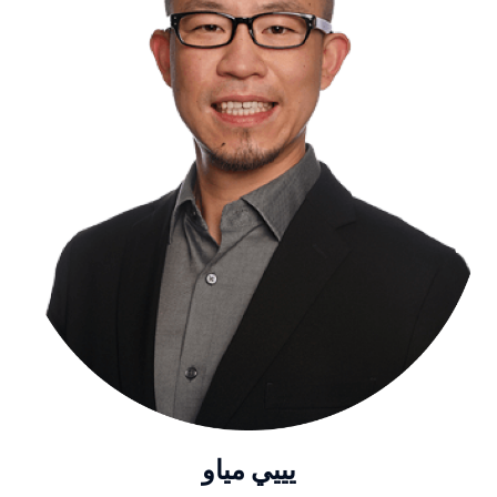
يييي مياو