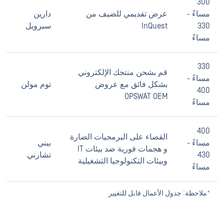
300
مساءً -
عرض تقديمي للضيف من
دارين
330
InQuest
سبرويل
مساءً
330
قم بشحن منتجك الإلكتروني
مساءً -
بشكل فائق مع عروض
توم مولن
400
OPSWAT OEM
مساءً
400
القضاء على البرمجيات الضارة
مساءً -
بيني
و هجمات فورية ضد بيئات IT
430
تشارني
وبيئات التكنولوجيا التشغيلية
مساءً
*ملاحظة: جدول الأعمال قابل للتغيير