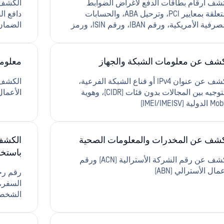
شف أرقام بطاقات الدفع لأغراض الضوابط
المتعلقة بمعايير PCI، وترحيل ABA، والحسابات
المصرفية الأمريكية، ورقم IBAN، ورقم ISIN، ورمز
SWI
الإسرائ
كشف عن معلومات الشبكة والجهاز
معلوم
(N
الهاتف 
الكشف عن عنوان IPv4 أو قناع الشبكة الفرعية،
والتوجيه بين المجالات بدون فئات (CIDR)، وهوية
الأعمال 
لية (IMEI/IMEISV)
كشف عن المخدرات والمعلومات الصحية
الكشف
باستخد
الكشف عن رقم الشركة الأسترالية (ACN) ورقم
عمال الأسترالي (ABN)
رقم رخص
السفر، 
الشخصي
التعري
الانتخا