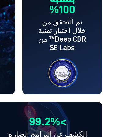
100%
تم التحقق من
خلال اختبار تقنية
Deep CDR™ من
SE Labs
ل
>99.2%
الكشف عن البرامج الضارة