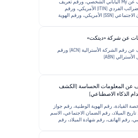
الكشف عن My الياباني الشخصي، ورقم تعريف
دافع الضرائب الفردي (ITIN) الأمريكي، ورقم
الضمان الاجتماعي (SSN) الأمريكي، ورقم الهوية
التركي (Kimlik No.)، ورقم الهوية الوطنية
يلي، ورقم «أادهار» الهندي، ورقم الملف
الضريبي الأسترالي (TFN)، ورقم الحساب الدائم
ات عن شركة «ديتكت»
PA) الهندي، ورقم جواز السفر التركي، ورقم
التركي
الكشف عن رقم الشركة الأسترالية (ACN) ورقم
الأسترالي (ABN)
 عن المعلومات الحساسة (الكشف
ام الذكاء الاصطناعي)
ة القيادة، رقم الهوية الوطنية، رقم جواز
تاريخ الميلاد، رقم الضمان الاجتماعي، الاسم
، رقم الهاتف، رقم شهادة الميلاد، رقم
ف الضريبي في المملكة المتحدة، رقم السجل
بي في المملكة المتحدة، رقم التأمين الوطني