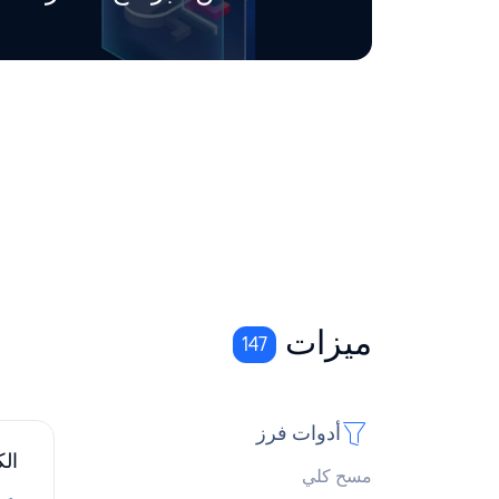
ميزات
147
أدوات فرز
ال
مسح كلي