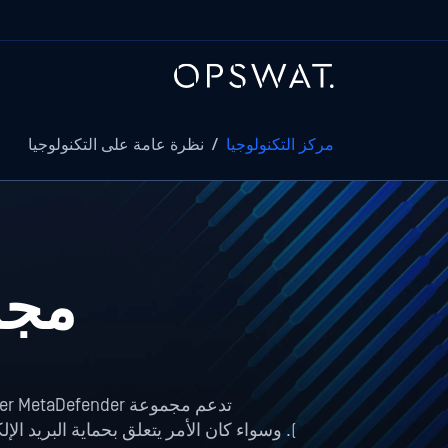
مركز التكنولوجيا
/
نظرة عامة على التكنولوجيا
مجموعة 
تدعم مجموعة MetaDefender MetaDefender بأكملها من خلال تقنيات مدعومة بالذكاء الاصطناعي ومصممة للعمل في تناغم تام (
). وسواء كان الأمر يتعلق بحماية البريد الإ