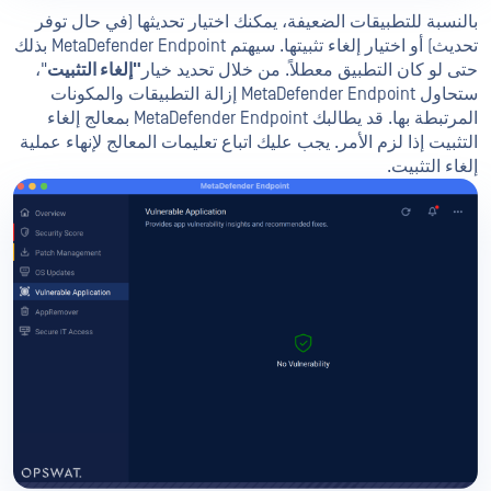
بالنسبة للتطبيقات الضعيفة، يمكنك اختيار تحديثها (في حال توفر
تحديث) أو اختيار إلغاء تثبيتها. سيهتم MetaDefender Endpoint بذلك
حتى لو كان التطبيق معطلاً. من خلال تحديد خيار
"إلغاء التثبيت
"،
ستحاول MetaDefender Endpoint إزالة التطبيقات والمكونات
المرتبطة بها. قد يطالبك MetaDefender Endpoint بمعالج إلغاء
التثبيت إذا لزم الأمر. يجب عليك اتباع تعليمات المعالج لإنهاء عملية
إلغاء التثبيت.