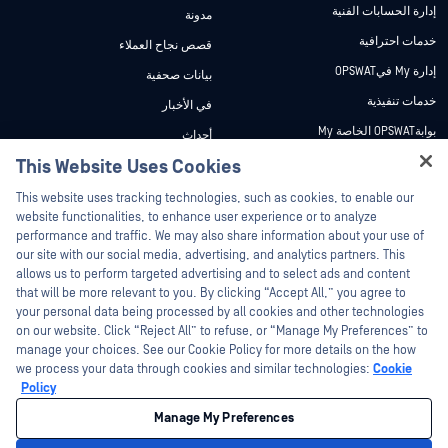
إدارة الحسابات الفنية
مدونة
خدمات احترافية
قصص نجاح العملاء
إدارة My فيOPSWAT
بيانات صحفية
خدمات تنفيذية
في الأخبار
بوابةOPSWAT الخاصة My
أحداث
وثائق تقنية
This Website Uses Cookies
ندوات عبر الإنترنت
Hey there!
دورات تدريبية
أوراق البيانات
This website uses tracking technologies, such as cookies, to enable our
I'm Ozzy, your OPSWAT virtual assistant.
website functionalities, to enhance user experience or to analyze
برنامج الثغرات الأمنية
مستندات تقنية
How can I help you secure what's critical
performance and traffic. We may also share information about your use of
الشركاء
today?
our site with our social media, advertising, and analytics partners. This
أدوات مجانية
allows us to perform targeted advertising and to select ads and content
شهادات
that will be more relevant to you. By clicking “Accept All,” you agree to
شركاء التكنولوجيا
your personal data being processed by all cookies and other technologies
on our website. Click “Reject All” to refuse, or “Manage My Preferences” to
برنامج شركاء القنوات
manage your choices. See our Cookie Policy for more details on the how
we process your data through cookies and similar technologies:
Cookie
©2026 OPSWAT . جميع الحقوق محفوظة. OPSWAT و MetaDefender و Metascan و
Policy
MetaAccess OPSWAT و Trust no File. Trust No Device. و OPSWAT و Protecting the
World's Critical Infrastructure و Deep CDR™ Technology و InQuest وشعار InQuest و
Manage My Preferences
DFI و RetroHunt و Deep File Inspection و Join the Hunt هي علامات تجارية مملوكة
OPSWAT العلامات التجارية الخاصة بالجهات الخارجية هي ملك لأصحابها المعنيين.