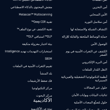
أمن التخزين
مفتش المحتوى بالذكاء الاصطناعي
الأمن السحابي
Metascan™ Multiscanning
أمن سلاسل التوريد
تقنية Deep CDR™
اكتشاف الشبكة والاستجابة لها
تقنية الكشف عن نوع الملف™
حماية الوسائط الملحقة والقابلة للإزالة
DLP™ استباقي DLP™
الوصول الآمن
بيئة اختبار معزولة متكيفة
الكشف عن الثغرات الأمنية في يوم
استخبارات التهديدات تهديد Intelligence
الصفر
SBOM
أمن البريد الإلكتروني
تقييم الثغرات الأمنية في الملفات
النقل المُدار للملفات
بلد المنشأ
أنظمة التكنولوجيا التشغيلية والفيزيائية
السيبرانية
فك ضغط الأرشيفات
حلول عبر المجالات
مركز التكنولوجيا
ثنائيات البيانات وبوابات الأمان
مركز البحوث
الأكاديمية
حلول مُصنِّع المعدات الأصلية
نبذة عن الأكاديمية
فحص البرمجيات الخبيثة المحمولة