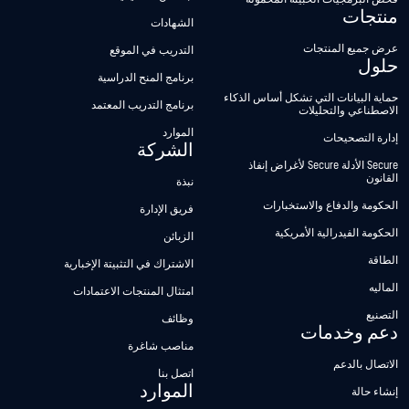
منتجات
الشهادات
عرض جميع المنتجات
التدريب في الموقع
حلول
برنامج المنح الدراسية
حماية البيانات التي تشكل أساس الذكاء
برنامج التدريب المعتمد
الاصطناعي والتحليلات
الموارد
إدارة التصحيحات
الشركة
Secure الأدلة Secure لأغراض إنفاذ
القانون
نبذة
الحكومة والدفاع والاستخبارات
فريق الإدارة
الحكومة الفيدرالية الأمريكية
الزبائن
الطاقة
الاشتراك في التثبيتة الإخبارية
الماليه
امتثال المنتجات الاعتمادات
التصنيع
وظائف
دعم وخدمات
مناصب شاغرة
الاتصال بالدعم
اتصل بنا
الموارد
إنشاء حالة