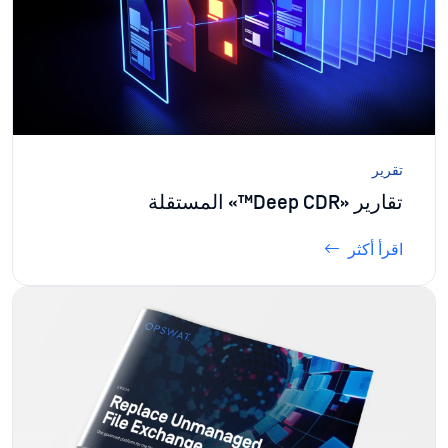
تقرير
تقارير «Deep CDR™» المستقلة
اقرأ أكثر