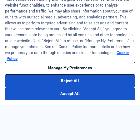
I'm Ozzy, your OPSWAT virtual assistant.
website functionalities, to enhance user experience or to analyze
How can I help you secure what's critical
performance and traffic. We may also share information about your use of
today?
our site with our social media, advertising, and analytics partners. This
allows us to perform targeted advertising and to select ads and content
that will be more relevant to you. By clicking “Accept All,” you agree to
your personal data being processed by all cookies and other technologies
on our website. Click “Reject All” to refuse, or “Manage My Preferences” to
manage your choices. See our Cookie Policy for more details on the how
we process your data through cookies and similar technologies:
Cookie
Policy
Manage My Preferences
المنصة
التكنولوجيا
Reject All
Privacy Policy
أمن الملفات
الذكاء الاصطناعي التنبئي Alin AI
Accept All
أمن التخزين
مفتش المحتوى بالذكاء الاصطناعي
الأمن السحابي
Metascan™ Multiscanning
أمن سلاسل التوريد
تقنية Deep CDR™
اكتشاف الشبكة والاستجابة لها
تقنية الكشف عن نوع الملف™
حماية الوسائط الملحقة والقابلة للإزالة
DLP™ استباقي DLP™