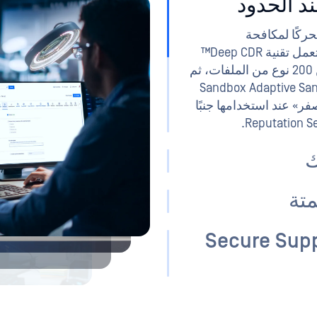
د الحدود
ك
Me حلول مزودي خدمات «الديود» الحاليين
رها على Optical Diode الخاصة OPSWAT. نفس محرك أمان
متة
Secure Supp