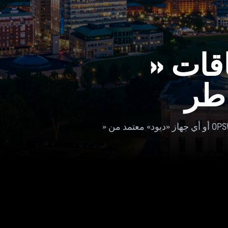
اقات «
اطر