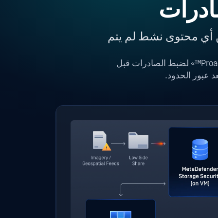
ن أي محتوى نشط لم يتم
تقنيات «قائمة السماح بالتنسيق» Multiscanning من Metascan» و«Deep CDR™» و«Proactive DLP™» لضبط الصادرات قبل
د عبور الحدود.