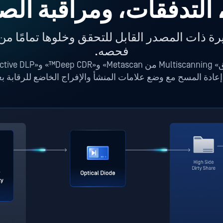
رة ذات المصدر القابل للتحقق وخلوها تمامًا م
فحصه.
 إعادة المسح مع وضع علامات المنشأ والإفراج الخاضع للرقابة بع