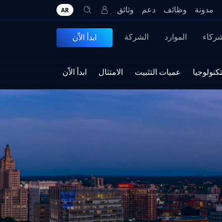
مدونة
وظائف
دعم
وثائق
AR
شركاء
الموارد
الشركة
ابدأ الاّن
تكنولوجيا
عميات التثبيت
الامتثال
ابدأ الاّن