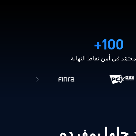
100+
عتمَد في أمن نقاط النهاية
 حلها بمفرده