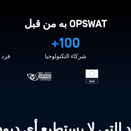
OPSWAT به من قبل
100+
شركاء التكنولوجيا
فرد م
التي لا يستطيع أي ديود