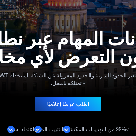
نات المهام عبر نط
ن التعرض لأي مخ
ية والحدود المعزولة عن الشبكة باستخدام OPSWAT أو أي جهاز «ديود» معتمد من «
» تمتلكه بالفعل.
اطلب عرضًا إعلاميًا
>99% من التهديدات المكتشفة
التثبيت المرن
اعتماد أسرع