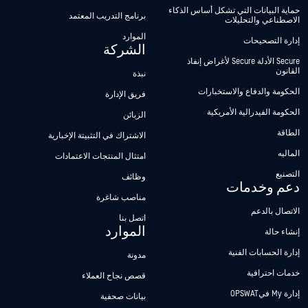
حماية البيانات التي تشكل أساس الذكاء
برنامج التدريب المعتمد
الاصطناعي والتحليلات
الموارد
إدارة التصحيحات
الشركة
Secure الأدلة Secure لأغراض إنفاذ
القانون
نبذة
الحكومة والدفاع والاستخبارات
فريق الإدارة
الحكومة الفيدرالية الأمريكية
الزبائن
الطاقة
الاشتراك في التثبيتة الإخبارية
الماليه
امتثال المنتجات الاعتمادات
التصنيع
وظائف
دعم وخدمات
مناصب شاغرة
الاتصال بالدعم
اتصل بنا
الموارد
إنشاء حالة
إدارة الحسابات الفنية
مدونة
خدمات احترافية
قصص نجاح العملاء
إدارة My فيOPSWAT
بيانات صحفية