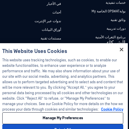
خدمات تنفيذية
في الأخبار
بوابةOPSWAT الخاصة My
أحداث
وثائق تقنية
ندوات عبر الإنترنت
دورات تدريبية
أوراق البيانات
برنامج الثغرات الأمنية
مستندات تقنية
الشركاء
أدوات مجانية
This Website Uses Cookies
Hey there!
شهادات
I'm Ozzy, your OPSWAT virtual assistant.
This website uses tracking technologies, such as cookies, to enable our
شركاء التكنولوجيا
How can I help you secure what's critical
website functionalities, to enhance user experience or to analyze
برنامج شركاء القنوات
today?
performance and traffic. We may also share information about your use of
our site with our social media, advertising, and analytics partners. This
allows us to perform targeted advertising and to select ads and content that
©2026 OPSWAT . جميع الحقوق محفوظة. OPSWAT و MetaDefender و Metascan و
will be more relevant to you. By clicking “Accept All,” you agree to your
MetaAccess OPSWAT و Trust no File. Trust No Device. و OPSWAT و Protecting the
World's Critical Infrastructure و Deep CDR™ Technology و InQuest وشعار InQuest و
personal data being processed by all cookies and other technologies on our
DFI و RetroHunt و Deep File Inspection و Join the Hunt هي علامات تجارية مملوكة
website. Click “Reject All” to refuse, or “Manage My Preferences” to
OPSWAT العلامات التجارية الخاصة بالجهات الخارجية هي ملك لأصحابها المعنيين.
manage your choices. See our Cookie Policy for more details on the how we
القانون
سياسة الخصوصية
إدارة تفضيلات ملفات تعريف الارتباط
خيارات
الخصوصية الخاصة بك في كاليفورنيا
process your data through cookies and similar technologies:
Cookie Policy
Manage My Preferences