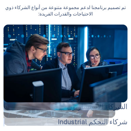
تم تصميم برنامجنا لدعم مجموعة متنوعة من أنواع الشركاء ذوي
الاحتياجات والقدرات الفريدة:
شركات تكامل الأنظمة العالمية
تقف شركات تكامل الأنظمة العالمية (GSI) في طليعة التحول
التكنولوجي، حيث تساعد الشركات على تصميم وتنفيذ
استراتيجيات شاملة للأمن السيبراني. يوفر برنامجنا لشركات
تكامل الأنظمة العالمية أدوات الاعتمادات والحوافز التجارية
اللازمة لدمج حلول OPSWAT حلول عروض خدماتها، مما يمكّنها
من مواجهة التحديات الأمنية المعقدة في جميع أنحاء العالم.
الشركاء الاستشاريون
شركاء التحكم Industrial