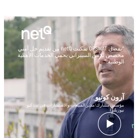
"بفضل OPSWAT تمكنت netQ من تقديم حل أمني
مخصص للأمن السيبراني يحمي الخدمات الأهمية
الوطنية."
آرون كوتيو
مؤسس مشارك/مدير المبيعات والاستشارات في نت كيو
نيوزيلندا