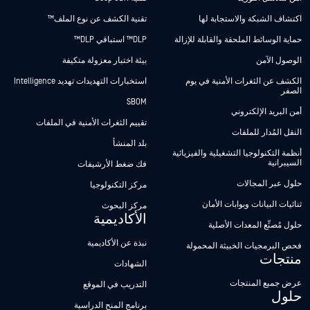
اكتشاف الشبكة والاستجابة لها
تقنية الكشف عن نوع الملف™
حماية الوسائط الملحقة والقابلة للإزالة
DLP™ استباقي DLP™
الوصول الآمن
بيئة اختبار معزولة متكيفة
الكشف عن الثغرات الأمنية في يوم
استخبارات التهديدات تهديد Intelligence
الصفر
SBOM
أمن البريد الإلكتروني
تقييم الثغرات الأمنية في الملفات
النقل المُدار للملفات
بلد المنشأ
أنظمة التكنولوجيا التشغيلية والفيزيائية
السيبرانية
فك ضغط الأرشيفات
حلول عبر المجالات
مركز التكنولوجيا
ثنائيات البيانات وبوابات الأمان
مركز البحوث
الأكاديمية
حلول مُصنِّع المعدات الأصلية
نبذة عن الأكاديمية
فحص البرمجيات الخبيثة المحمولة
منتجات
الشهادات
عرض جميع المنتجات
التدريب في الموقع
حلول
برنامج المنح الدراسية