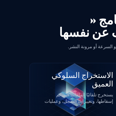
ف عن نفسها
 السرعة أو مرونة النشر.
الاستخراج السلوكي
العميق
يستخرج تلقائيًا الملفات التي تم
إسقاطها، وتغييرات السجل، وعمليات
الاستدعاء عبر الشبكة، وملفات التكوين،
والسلوكيات المرتبطة بمؤشر MITRE،