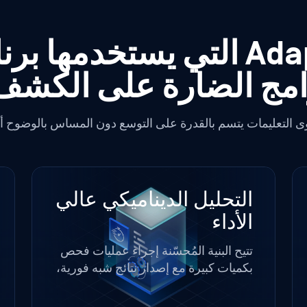
خدمها برنامج «
برامج الضارة على الكش
 التعليمات يتسم بالقدرة على التوسع دون المساس بالوضوح أو
التحليل الديناميكي عالي
الأداء
تتيح البنية المُحسّنة إجراء عمليات فحص
بكميات كبيرة مع إصدار نتائج شبه فورية،
مما يدعم عمليات الفحص الشامل،
وتصنيف الحوادث في مركز العمليات