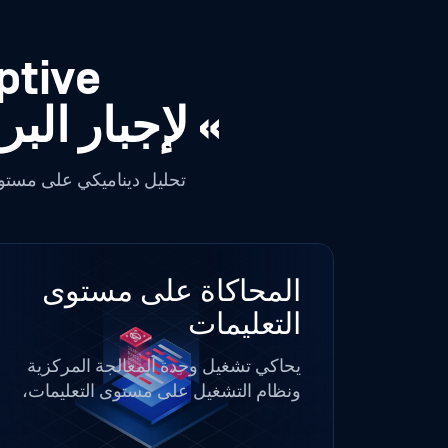
Adaptive التي يست
» لإجبار ال
تحليل ديناميكي على مستوى
المحاكاة على مستوى
التعليمات
يحاكي تشغيل وحدة المعالجة المركزية
ونظام التشغيل على مستوى التعليمات،
متجاوزًا الحيل المضادة للآلات الافتراضية
ومُجبرًا البرامج الضارة المُراوغة على