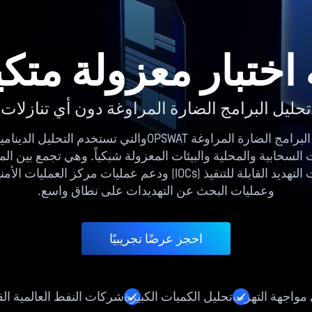
 اختبار معزولة متك
تحليل البرامج الضارة المراوغة دون أي تنازلات
Adaptive Sandbox تقنية تحليل البرامج الضارة المراوغة SWAT
 السحابية والمحلية والبيئات المعزولة شبكياً. وهي تجمع بين المح
وعمليات البحث عن التهديدات على نطاق واسع.
احجز عرضًا تجريبيًا
 مواجهة التهرب
تحليل الكميات الكبيرة
شركات النفط العالمية القا