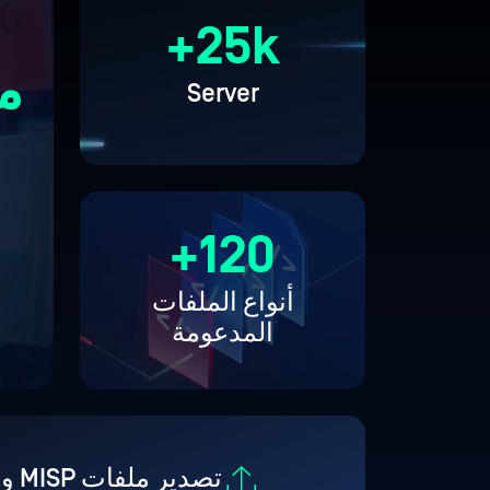
25k+
م
Server
120+
أنواع الملفات
المدعومة
تصدير ملفات MISP وSTIX وJSON