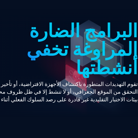
البرامج الضارة
المراوغة تخفي
أنشطتها
تقوم التهديدات المتطورة باكتشاف الأجهزة الافتراضية، أو تأخير ال
التحقق من الموقع الجغرافي، أو لا تنشط إلا في ظل ظروف مح
بيئات الاختبار التقليدية غير قادرة على رصد السلوك الفعلي أثناء 