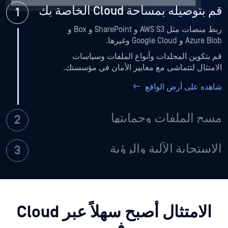
قم بتوصيله بمساحة Cloud الخاصة بك
ربط منصات مثل AWS S3 و SharePoint و Box و
Azure Blob و Google Cloud وغيرها.
قم بتكوين المجلدات وأنواع الملفات وسياسات
الامتثال لتتماشى مع معايير الأمان في مؤسستك.
شاهده على أرض الواقع
مسح الملفات وحمايتها
الاستجابة الآلية والرؤية
الامتثال أصبح سهلاً عبر Cloud