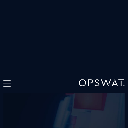
أكثر من 99٪ من التهديدات