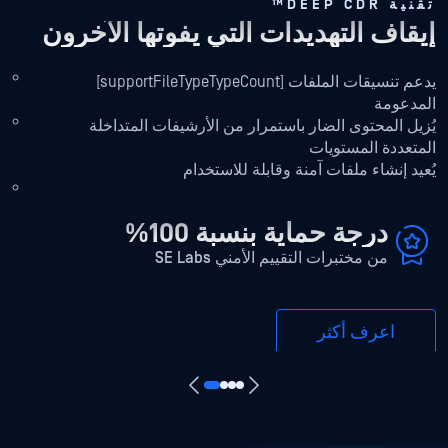
تقنية DEEP CDR™
م
إيقاف التهديدات التي يفوتها الآخرون
ا
يدعم تنسيقات الملفات [supportFileTypeTypeCount]
غ
المدعومة
ح
يُزيل المحتوى الضار باستمرار من الأرشيفات المتداخلة
المتعددة المستويات
بط
يُعيد إنشاء ملفات آمنة وقابلة للاستخدام
د
درجة حماية بنسبة 100%
من مختبرات التقييم الأمني SE Labs
اعرف أكثر