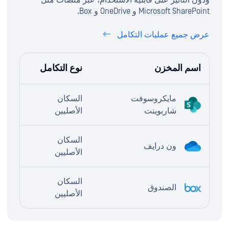
Microsoft SharePoint و OneDrive و Box.
عرض جميع عمليات التكامل
اسم المخزن
نوع التكامل
مايكروسوفت
السكان
شاربوينت
الأصليين
السكان
ون درايف
الأصليين
السكان
الصندوق
الأصليين