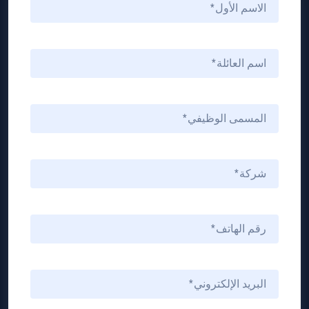
This Website Uses Cookies
Hey there!
This website uses tracking technologies, such as cookies, to enable our
I'm Ozzy, your OPSWAT virtual assistant.
website functionalities, to enhance user experience or to analyze
How can I help you secure what's critical
performance and traffic. We may also share information about your use of
today?
our site with our social media, advertising, and analytics partners. This
allows us to perform targeted advertising and to select ads and content
that will be more relevant to you. By clicking “Accept All,” you agree to
your personal data being processed by all cookies and other technologies
on our website. Click “Reject All” to refuse, or “Manage My Preferences” to
manage your choices. See our Cookie Policy for more details on the how
we process your data through cookies and similar technologies:
Cookie
Policy
Manage My Preferences
Reject All
Privacy Policy
Accept All