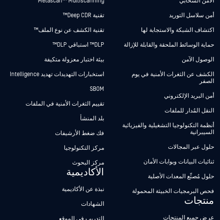
الأمن السحابي
Metascan™ Multiscanning
أمن سلاسل التوريد
تقنية Deep CDR™
اكتشاف الشبكة والاستجابة لها
تقنية الكشف عن نوع الملف™
حماية الوسائط الملحقة والقابلة للإزالة
DLP™ استباقي DLP™
الوصول الآمن
بيئة اختبار معزولة متكيفة
الكشف عن الثغرات الأمنية في يوم
استخبارات التهديدات تهديد Intelligence
الصفر
SBOM
أمن البريد الإلكتروني
تقييم الثغرات الأمنية في الملفات
النقل المُدار للملفات
بلد المنشأ
أنظمة التكنولوجيا التشغيلية والفيزيائية
السيبرانية
فك ضغط الأرشيفات
حلول عبر المجالات
مركز التكنولوجيا
ثنائيات البيانات وبوابات الأمان
مركز البحوث
الأكاديمية
حلول مُصنِّع المعدات الأصلية
نبذة عن الأكاديمية
فحص البرمجيات الخبيثة المحمولة
منتجات
الشهادات
عرض جميع المنتجات
التدريب في الموقع