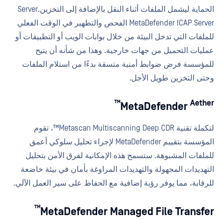
الحماية ليشمل الملفات أثناء النقل بالإضافة إلى التخزين.Server
MetaDefender ICAP Server الفحص والتطهير في الوقت الفعلي
للملفات التي تدخل البيئة من خلال بوابات الويب أو التطبيقات أو
عمليات التحميل من جهات خارجية. وهذا من شأنه أن يتيح
للمؤسسة فرض ضوابط أمنية متسقة بدءًا من استلام الملفات
وحتى التخزين طويل الأجل.
Aether™
MetaDefender
لتكملة تقنية Metascan Multiscanning Deep CDR™، تقوم
المؤسسة بتقييم MetaDefender لإجراء تحليل سلوكي أعمق
للملفات المشبوهة. ستسمح هذه الإمكانية لفرق الأمن بتحليل
التهديدات المجهولة والتهديدات المراوغة بأمان في بيئة خاضعة
للرقابة، مما يوفر رؤية إضافية مع الحفاظ على سير العمل الآلي.
™
MetaDefender Managed File Transfer