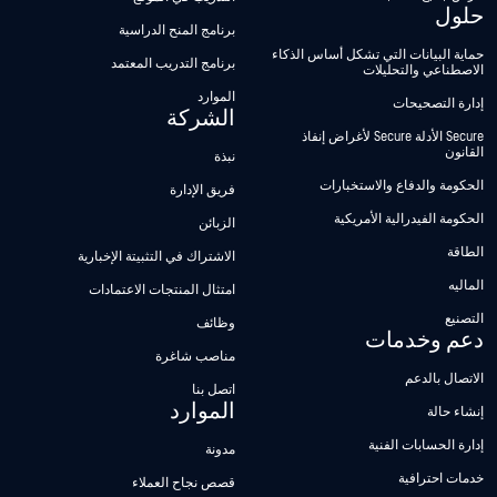
حلول
برنامج المنح الدراسية
حماية البيانات التي تشكل أساس الذكاء
برنامج التدريب المعتمد
الاصطناعي والتحليلات
الموارد
إدارة التصحيحات
الشركة
Secure الأدلة Secure لأغراض إنفاذ
القانون
نبذة
الحكومة والدفاع والاستخبارات
فريق الإدارة
الحكومة الفيدرالية الأمريكية
الزبائن
الطاقة
الاشتراك في التثبيتة الإخبارية
الماليه
امتثال المنتجات الاعتمادات
التصنيع
وظائف
دعم وخدمات
مناصب شاغرة
الاتصال بالدعم
اتصل بنا
الموارد
إنشاء حالة
إدارة الحسابات الفنية
مدونة
خدمات احترافية
قصص نجاح العملاء