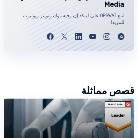
Media
اتبع OPSWAT على لينكد إن وفيسبوك وتويتر ويوتيوب
للمزيد!
قصص مماثلة