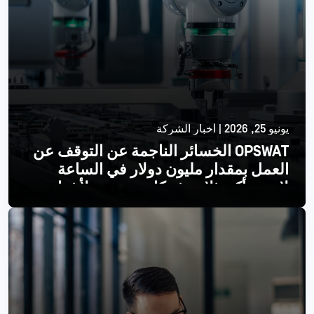
يونيو 25, 2026 | أخبار الشركة
OPSWAT الخسائر الناجمة عن التوقف عن
العمل بمقدار مليون دولار في الساعة
لإحدى أكبر ثلاث شركات مصنعة لأشباه
الموصلات
اقرأ أكثر