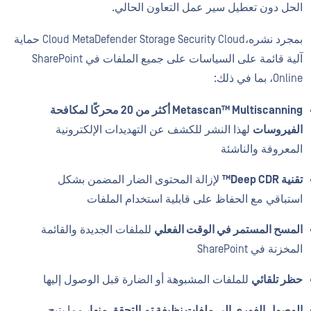
الحل دون تعطيل سير عمل التعاون الحالي.
بمجرد نشره،Cloud MetaDefender Storage Security Cloud حماية
آلية قائمة على السياسات على جميع الملفات في SharePoint
Online، بما في ذلك:
Metascan™ Multiscanning أكثر من 20 محركًا لمكافحة
الفيروسات
لهذا النشر للكشف عن التهديدات الإلكترونية
المعروفة والناشئة
تقنية Deep CDR™
لإزالة المحتوى الضار المضمن بشكل
استباقي مع الحفاظ على قابلية استخدام الملفات
المسح المستمر في الوقت الفعلي
للملفات الجديدة والقائمة
المخزنة في SharePoint
حظر تلقائي
للملفات المشبوهة أو الضارة قبل الوصول إليها
الوصول الفوري إلى ملفات نظيفة تم التحقق منها،
مما يتيح