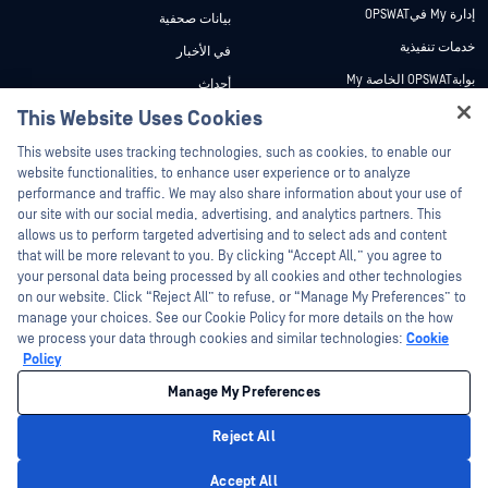
إدارة My فيOPSWAT
بيانات صحفية
خدمات تنفيذية
في الأخبار
بوابةOPSWAT الخاصة My
أحداث
وثائق تقنية
This Website Uses Cookies
ندوات عبر الإنترنت
Hey there!
دورات تدريبية
أوراق البيانات
This website uses tracking technologies, such as cookies, to enable our
I'm Ozzy, your OPSWAT virtual assistant.
website functionalities, to enhance user experience or to analyze
برنامج الثغرات الأمنية
مستندات تقنية
How can I help you secure what's critical
performance and traffic. We may also share information about your use of
الشركاء
today?
our site with our social media, advertising, and analytics partners. This
أدوات مجانية
allows us to perform targeted advertising and to select ads and content
شهادات
that will be more relevant to you. By clicking “Accept All,” you agree to
شركاء التكنولوجيا
your personal data being processed by all cookies and other technologies
on our website. Click “Reject All” to refuse, or “Manage My Preferences” to
برنامج شركاء القنوات
manage your choices. See our Cookie Policy for more details on the how
we process your data through cookies and similar technologies:
Cookie
©2026 OPSWAT . جميع الحقوق محفوظة. OPSWAT و MetaDefender و Metascan و
Policy
MetaAccess OPSWAT و Trust no File. Trust No Device. و OPSWAT و Protecting the
World's Critical Infrastructure و Deep CDR™ Technology و InQuest وشعار InQuest و
Manage My Preferences
DFI و RetroHunt و Deep File Inspection و Join the Hunt هي علامات تجارية مملوكة
OPSWAT العلامات التجارية الخاصة بالجهات الخارجية هي ملك لأصحابها المعنيين.
القانون
سياسة الخصوصية
إدارة تفضيلات ملفات تعريف الارتباط
خيارات
Reject All
الخصوصية الخاصة بك في كاليفورنيا
Privacy Policy
Accept All