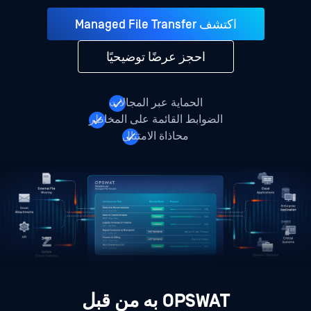
اكتشف Managed File Transfer
احجز عرضًا توضيحيًا
الحماية عبر المجالات
الضوابط القائمة على المخاطر
محاذاة الامتثال
OPSWAT به من قبل