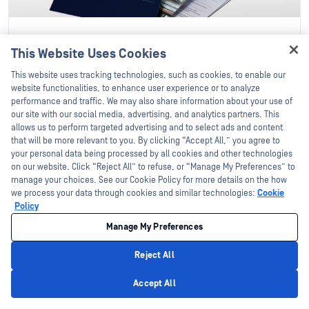
مستند تقني
This Website Uses Cookies
كيفية تحقيق كفاءة الأعمال
Hey there!
This website uses tracking technologies, such as cookies, to enable our
I'm Ozzy, your OPSWAT virtual assistant.
website functionalities, to enhance user experience or to analyze
اقرأ أكثر
How can I help you secure what's critical
performance and traffic. We may also share information about your use of
today?
our site with our social media, advertising, and analytics partners. This
allows us to perform targeted advertising and to select ads and content
that will be more relevant to you. By clicking “Accept All,” you agree to
عرض المزيد
your personal data being processed by all cookies and other technologies
on our website. Click “Reject All” to refuse, or “Manage My Preferences” to
manage your choices. See our Cookie Policy for more details on the how
we process your data through cookies and similar technologies:
Cookie
Policy
Manage My Preferences
Reject All
Privacy Policy
Accept All