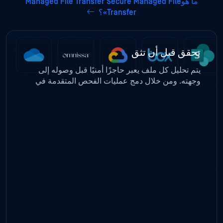
ما هوManaged File Transfer Secure Managed File
Transfer»؟
تحقق قبل أن تثق
يتم تحليل كل ملف يعبر حاجزًا أمنيًا قبل وصوله إلى
وجهته. ومن خلال دمج عمليات الفحص المتقدمة في
سير عمل عمليات النقل، بما في ذلك الكشف عن
البرامج الضارة المدعوم بالذكاء الاصطناعي، تمنع
المؤسسات انتشار البرامج الضارة وتسرب البيانات
والتهديدات المرتبطة بالملفات من الانتقال بين
المستخدمين والشبكات وأنظمة التشغيل.