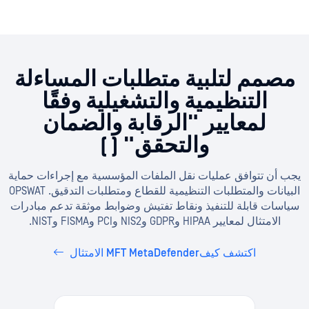
مصمم لتلبية متطلبات المساءلة
التنظيمية والتشغيلية وفقًا
لمعايير "الرقابة والضمان
والتحقق" (
)
يجب أن تتوافق عمليات نقل الملفات المؤسسية مع إجراءات حماية
البيانات والمتطلبات التنظيمية للقطاع ومتطلبات التدقيق. OPSWAT
سياسات قابلة للتنفيذ ونقاط تفتيش وضوابط موثقة تدعم مبادرات
الامتثال لمعايير HIPAA وGDPR وNIS2 وPCI وFISMA وNIST.
اكتشف كيفMFT MetaDefender الامتثال