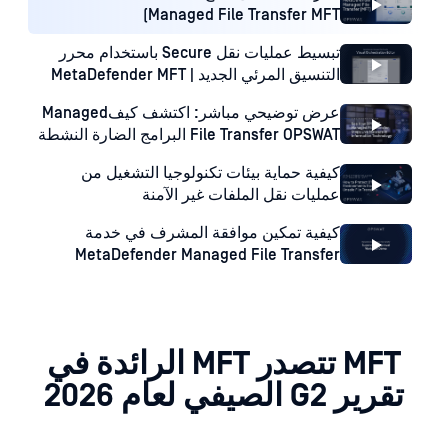
Managed File Transfer MFT)
تبسيط عمليات نقل Secure باستخدام محرر
التنسيق المرئي الجديد | MetaDefender MFT
عرض توضيحي مباشر: اكتشف كيفManaged
File Transfer OPSWAT البرامج الضارة النشطة
في مجال تكنولوجيا المعلومات
كيفية حماية بيئات تكنولوجيا التشغيل من
عمليات نقل الملفات غير الآمنة
كيفية تمكين موافقة المشرف في خدمة
MetaDefender Managed File Transfer
MFT تتصدر MFT الرائدة في
تقرير G2 الصيفي لعام 2026