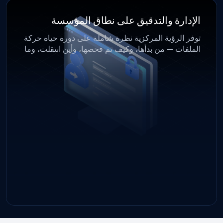
الإدارة والتدقيق على نطاق المؤسسة
توفر الرؤية المركزية نظرة شاملة على دورة حياة حركة
الملفات — من بدأها، وكيف تم فحصها، وأين انتقلت، وما
إذا تم تطبيق السياسات — مما يدعم الامتثال للوائح
التنظيمية والرقابة التنفيذية.