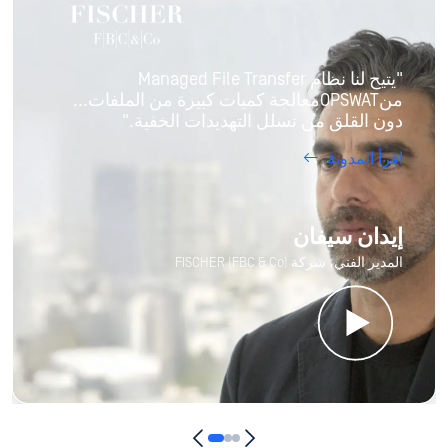
"يتيح لنا نظام Managed File Transfer
منOPSWATمعالجة كميات كبيرة من الملفات...
دون القلق من تسلل التهديدات الخفية."
اقرأ المدونة
إيدان سيفان
المدير الفني، شركة FISCHER (FBC & Co)