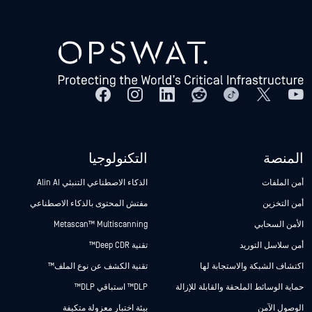
المنصة
التكنولوجيا
أمن الملفات
الذكاء الاصطناعي التنبئي Alin AI
أمن التخزين
مفتش المحتوى بالذكاء الاصطناعي
الأمن السحابي
Metascan™ Multiscanning
أمن سلاسل التوريد
تقنية Deep CDR™
اكتشاف الشبكة والاستجابة لها
تقنية الكشف عن نوع الملف™
حماية الوسائط الملحقة والقابلة للإزالة
DLP™ استباقي DLP™
الوصول الآمن
بيئة اختبار معزولة متكيفة