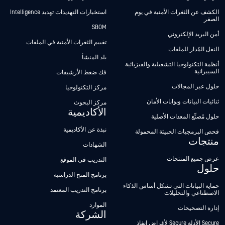
الكشف عن الثغرات الأمنية في يوم
استخبارات التهديدات تهديد Intelligence
الصفر
SBOM
أمن البريد الإلكتروني
تقييم الثغرات الأمنية في الملفات
النقل المُدار للملفات
بلد المنشأ
أنظمة التكنولوجيا التشغيلية والفيزيائية
السيبرانية
فك ضغط الأرشيفات
حلول عبر المجالات
مركز التكنولوجيا
ثنائيات البيانات وبوابات الأمان
مركز البحوث
الأكاديمية
حلول مُصنِّع المعدات الأصلية
نبذة عن الأكاديمية
فحص البرمجيات الخبيثة المحمولة
منتجات
الشهادات
عرض جميع المنتجات
التدريب في الموقع
حلول
برنامج المنح الدراسية
حماية البيانات التي تشكل أساس الذكاء
برنامج التدريب المعتمد
الاصطناعي والتحليلات
الموارد
إدارة التصحيحات
الشركة
Secure الأدلة Secure لأغراض إنفاذ