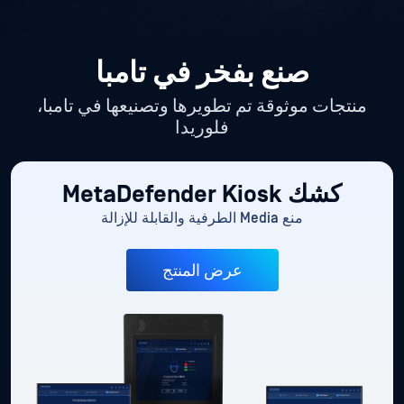
صنع بفخر في تامبا
منتجات موثوقة تم تطويرها وتصنيعها في تامبا،
فلوريدا
كشك MetaDefender Kiosk
منع Media الطرفية والقابلة للإزالة
عرض المنتج