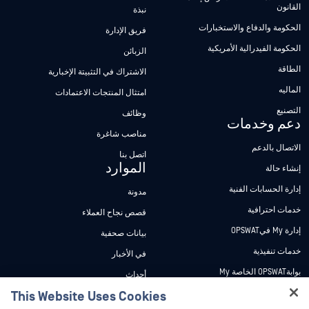
القانون
نبذة
الحكومة والدفاع والاستخبارات
فريق الإدارة
الحكومة الفيدرالية الأمريكية
الزبائن
الطاقة
الاشتراك في التثبيتة الإخبارية
الماليه
امتثال المنتجات الاعتمادات
التصنيع
وظائف
دعم وخدمات
مناصب شاغرة
الاتصال بالدعم
اتصل بنا
الموارد
إنشاء حالة
إدارة الحسابات الفنية
مدونة
خدمات احترافية
قصص نجاح العملاء
إدارة My فيOPSWAT
بيانات صحفية
خدمات تنفيذية
في الأخبار
بوابةOPSWAT الخاصة My
أحداث
وثائق تقنية
This Website Uses Cookies
ندوات عبر الإنترنت