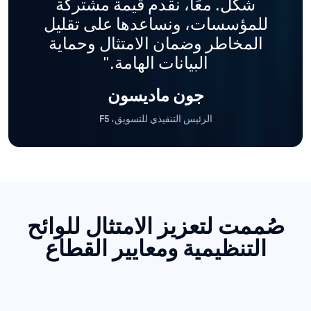
شكل. معًا، نقدم قيمة مشتركة
للمؤسسات، ونساعدها على تقليل
المخاطر وضمان الامتثال وحماية
البيانات الهامة."
جون ماديسون
الرئيس التنفيذي للتسويق، F5
صُممت لتعزيز الامتثال للوائح
التنظيمية ومعايير القطاع