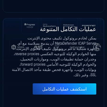
عمليات التكامل المتنوعة
يمكن لخادم بروتوكول تكييف محتوى الإنترنت
MetaDefender ICAP Server أن يندمج بسلاسة مع أي
أجهزة شبكية تدعم بروتوكول تكييف محتوى الإنترنت،
منها الخوادم الوكيلة للتوجيه العكسي reverse proxies،
وجدران حماية تطبيقات الويب، وموازنات التحميل،
والخوادم الوكيلة للتوجيه الأمامي forward proxies،
وبوابات الويب، وأجهزة فحص طبقة مآخذ الاتصال الآمنة
SSL، وغير ذلك.
استكشف عمليات التكامل