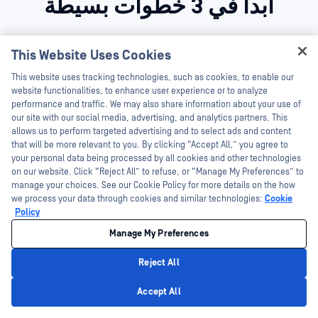
ابدأ في 3 خطوات بسيطة
This Website Uses Cookies
Hey there!
This website uses tracking technologies, such as cookies, to enable our
I'm Ozzy, your OPSWAT virtual assistant.
website functionalities, to enhance user experience or to analyze
How can I help you secure what's critical
performance and traffic. We may also share information about your use of
today?
our site with our social media, advertising, and analytics partners. This
allows us to perform targeted advertising and to select ads and content
that will be more relevant to you. By clicking “Accept All,” you agree to
your personal data being processed by all cookies and other technologies
on our website. Click “Reject All” to refuse, or “Manage My Preferences” to
manage your choices. See our Cookie Policy for more details on the how
تواصل مع خبرائنا
we process your data through cookies and similar technologies:
Cookie
Policy
املأ النموذج وسيتصل بك أحد OPSWAT في غضون 24
Manage My Preferences
ساعة لتقييم بيئتك وفهم متطلباتك وتقديم توصيات بشأن
الحل الأنسب لك.
Reject All
Privacy Policy
Accept All