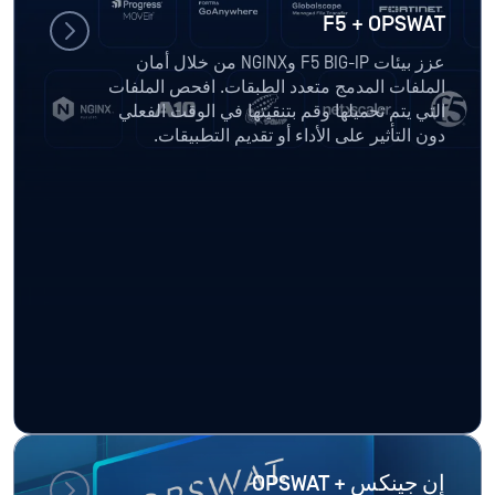
F5 + OPSWAT
عزز بيئات F5 BIG-IP وNGINX من خلال أمان
الملفات المدمج متعدد الطبقات. افحص الملفات
التي يتم تحميلها وقم بتنقيتها في الوقت الفعلي
دون التأثير على الأداء أو تقديم التطبيقات.
إن جينكس + OPSWAT