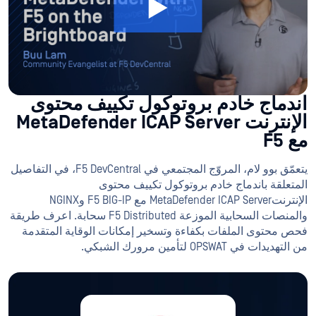
اندماج خادم بروتوكول تكييف محتوى
الإنترنت MetaDefender ICAP Server
مع F5
يتعمّق بوو لام، المروّج المجتمعي في F5 DevCentral، في التفاصيل
المتعلقة باندماج خادم بروتوكول تكييف محتوى
الإنترنتMetaDefender ICAP Server مع F5 BIG-IP وNGINX
والمنصات السحابية الموزعة F5 Distributed سحابة. اعرف طريقة
فحص محتوى الملفات بكفاءة وتسخير إمكانات الوقاية المتقدمة
من التهديدات في OPSWAT لتأمين مرورك الشبكي.