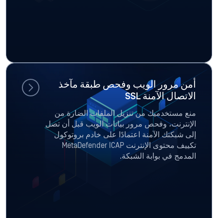
أمن مرور الويب وفحص طبقة مآخذ
الاتصال الآمنة SSL
منع مستخدميك من تنزيل الملفات الضارة من
الإنترنت، وفحص مرور بيانات الويب قبل أن تصل
إلى شبكتك الآمنة اعتمادًا على خادم بروتوكول
تكييف محتوى الإنترنت MetaDefender ICAP
المدمج في بوابة الشبكة.