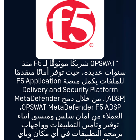
"OPSWAT شريكًا موثوقًا لـ F5 منذ
سنوات عديدة، حيث توفر أمانًا متقدمًا
للملفات يكمل منصة F5 Application
Delivery and Security Platform
(ADSP). من خلال دمج MetaDefender
OPSWAT MetaDefender F5 ADSP،
العملاء من أمان سلس ومتسق أثناء
توفير وتأمين التطبيقات وواجهات
برمجة التطبيقات في أي مكان وبأي