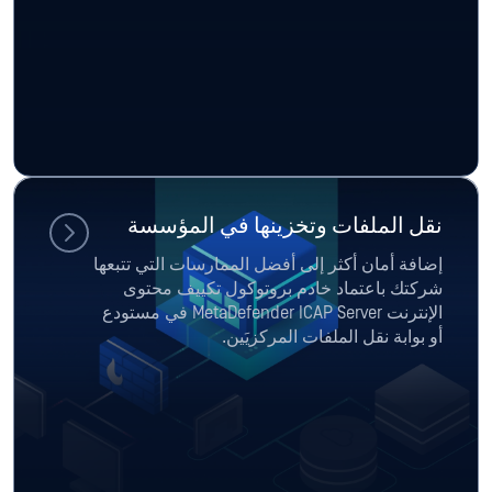
نقل الملفات وتخزينها في المؤسسة
إضافة أمان أكثر إلى أفضل الممارسات التي تتبعها
شركتك باعتماد خادم بروتوكول تكييف محتوى
الإنترنت MetaDefender ICAP Server في مستودع
أو بوابة نقل الملفات المركزيَين.