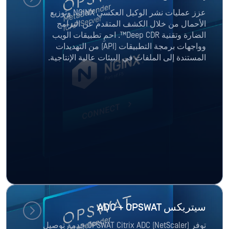
عزز عمليات نشر الوكيل العكسي NGINX وتوزيع
الأحمال من خلال الكشف المتقدم عن البرامج
الضارة وتقنية Deep CDR™. احمِ تطبيقات الويب
وواجهات برمجة التطبيقات (API) من التهديدات
المستندة إلى الملفات في البيئات عالية الإنتاجية.
سيتريكس ADC + OPSWAT
توفر OPSWAT Citrix ADC (NetScaler) خدمة توصيل