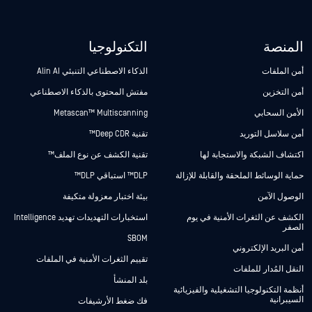
المنصة
التكنولوجيا
أمن الملفات
الذكاء الاصطناعي التنبئي Alin AI
أمن التخزين
مفتش المحتوى بالذكاء الاصطناعي
الأمن السحابي
Metascan™ Multiscanning
أمن سلاسل التوريد
تقنية Deep CDR™
اكتشاف الشبكة والاستجابة لها
تقنية الكشف عن نوع الملف™
حماية الوسائط الملحقة والقابلة للإزالة
DLP™ استباقي DLP™
الوصول الآمن
بيئة اختبار معزولة متكيفة
الكشف عن الثغرات الأمنية في يوم
استخبارات التهديدات تهديد Intelligence
الصفر
SBOM
أمن البريد الإلكتروني
تقييم الثغرات الأمنية في الملفات
النقل المُدار للملفات
بلد المنشأ
أنظمة التكنولوجيا التشغيلية والفيزيائية
السيبرانية
فك ضغط الأرشيفات