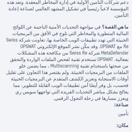
دعم شركات التأمين الأولية في إدارة المخاطر المعقدة. وتعد هذه
المؤسسة لاعباً رئيسياً في تشكيل المشهد العالمي لصناعة إعادة
التأمين.
ما هي القصة؟
في مواجهة التحديات الأمنية الناجمة عن اللوائح
المالية المتطورة والمخاطر التي تلوح في الأفق من البرمجيات
الخبيثة التي تهدد تطبيقات الويب الخاصة بها، تعاونت شركة Swiss
Re مع OPSWAT. وقد مكّن نشر الموقع الإلكتروني OPSWAT
MetaDefender شركة Swiss Re من مكافحة هذه المشكلات
بفعالية. OPSWAT تستخدم تقنية لفحص الملفات الواردة والتحقق
من صحتها باستخدام تقنية Multiscanning ، مما يضمن خلو
الملفات من البرمجيات الخبيثة. ولم يقتصر هذا التعاون على تقليل
أوقات الاستجابة وتعزيز الكشف المتقدم عن البرمجيات الخبيثة
فحسب، بل وفر أيضًا أمن تطبيقات الويب القابلة للتطوير، مما
يعالج بشكل مباشر التحديات الفريدة التي تواجهها سويس ري
ويعزز مسارها في رحلة التحول الرقمي.
صناعة:
تأمين
مكان: