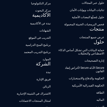
حلول عبر المجالات
مركز التكنولوجيا
ثنائيات البيانات وبوابات الأمان
مركز البحوث
الأكاديمية
حلول مُصنِّع المعدات الأصلية
نبذة عن الأكاديمية
فحص البرمجيات الخبيثة المحمولة
منتجات
الشهادات
عرض جميع المنتجات
التدريب في الموقع
حلول
برنامج المنح الدراسية
حماية البيانات التي تشكل أساس الذكاء
برنامج التدريب المعتمد
الاصطناعي والتحليلات
الموارد
إدارة التصحيحات
الشركة
Secure الأدلة Secure لأغراض إنفاذ
القانون
نبذة
الحكومة والدفاع والاستخبارات
فريق الإدارة
الحكومة الفيدرالية الأمريكية
الزبائن
الطاقة
الاشتراك في التثبيتة الإخبارية
الماليه
امتثال المنتجات الاعتمادات