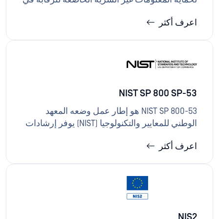
الأنظمة غير الفيدرالية، وتوسع بنود DFARS نطاق
اعرف أكثر
هذه المتطلبات لتشمل مقاولي وزارة الدفاع، غالبًا
مع التزامات تقييم متوافقة مع قانون
FISMA.تتوافق حلول OPSWAT 800-171/DFARS من
خلال توفير تدابير تقنية لمعالجة البيانات بشكل
آمن، وأمن الوسائط القابلة للإزالة، والمراقبة،
والاستجابة للحوادث، مما يدعم توقعات FISMA
NIST SP 800 SP-53
وبرامج تقييم وزارة الدفاع.
NIST SP 800-53 هو إطار عمل وضعه المعهد
الوطني للمعايير والتكنولوجيا (NIST) يوفر إرشادات
للرقابة الأمنية والخصوصية، وهو إلزامي لأنظمة
اعرف أكثر
المعلومات الفيدرالية. يُعتبر على نطاق واسع أحد
أكثر أطر العمل الأمنية شمولاً وتقييداً ودقة، وهو
قابل للتطبيق على مجموعة واسعة من منصات
الحوسبة بما في ذلك أنظمة الحوسبة العامة
وأنظمة السحابة mobile التحكم الصناعية
والأنظمة السيبرانية-الفيزيائية وأجهزة إنترنت
NIS2