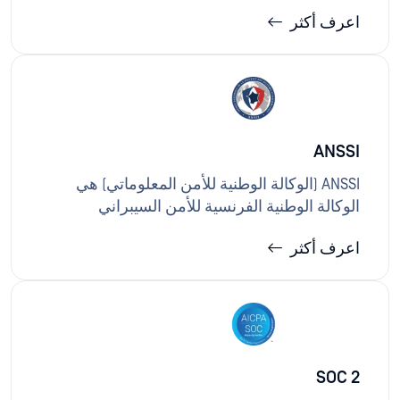
خلال وضع معايير تتعلق بأمن وسلامة سلسلة
اعرف أكثر
توريد البرمجيات.حلول OPSWAT التخفيف من
مخاطر الوصول غير المصرح به إلى المعلومات
الحكومية الحساسة، ومعالجة المعايير الرئيسية
لتقييم أمن البرمجيات، وتحسين شفافية
البرمجيات، ومنع التلاعب من قبل الجهات الخبيثة،
وإنشاء تقارير SBOM، بما يتماشى مع تركيز
ANSSI
المرسوم على تعزيز مرونة الأمن السيبراني
وحماية البنية التحتية الحيوية.
ANSSI (الوكالة الوطنية للأمن المعلوماتي) هي
الوكالة الوطنية الفرنسية للأمن السيبراني
المسؤولة عن ضمان أمن أنظمة المعلومات في
اعرف أكثر
فرنسا. حلول OPSWAT منع الوصول غير المصرح به
إلى البيانات الحساسة المخزنة، مما يقلل من
مخاطر اختراق البيانات ويضمن الأمن والسلامة
الشاملة لأنظمة المعلومات وفقًا للوائح ANSSI.
SOC 2