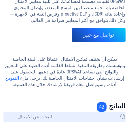
OPSWAT تقنيات مصممة لمساعدتك على تلبية معايير الامتثال
الخاصة بك. تجمع منصتنا بين المسح المتعدد، وإبطال المحتوى
وإعادة بنائه (CDR)، و proactive DLP وفرض الثقة في الأجهزة —
وكل ذلك يتوافق مع أكثر المعايير صرامة في العالم.
تواصل مع خبير
يمكن أن يختلف تمكين الامتثال اعتمادًا على البيئة الخاصة
بمؤسستك وطريقة التنفيذ. تسلط القائمة أدناه الضوء على المعايير
واللوائح التي تساعد OPSWAT عادةً في دعمها. للحصول على
إرشادات بشأن احتياجات الامتثال الخاصة بك، يرجى ملء
النموذج
أدناه، وسيتواصل معك فريقنا لإرشادك خلال هذه العملية.
النتائج
42