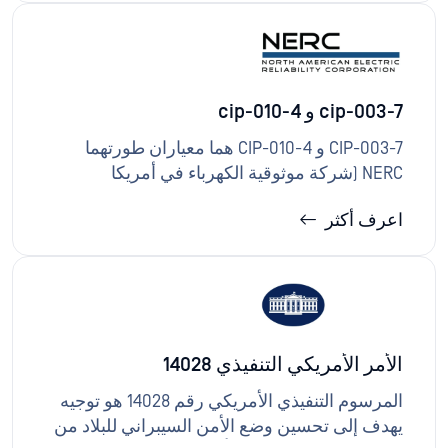
لشبكات OT/ICS، وفرض تدفقات بيانات أحادية
الاتجاه أو خاضعة لرقابة صارمة، وإدارة الوسائط
القابلة للإزالة، وتوثيق الضوابط لدعم الامتثال
لمعايير NERC CIP والاستعداد للتدقيق.
cip-003-7 و cip-010-4
CIP-003-7 و CIP-010-4 هما معياران طورتهما
NERC (شركة موثوقية الكهرباء في أمريكا
الشمالية) لحماية البنية التحتية الحيوية في صناعة
اعرف أكثر
الطاقة الكهربائية، مع التركيز على الأمن السيبراني
والأمن المادي على التوالي.توفر حلول OPSWAT
الامتثال لهذه المعايير من خلال منع الوصول غير
المصرح به إلى الأنظمة والبيانات الحيوية، مما يقلل
من مخاطر الهجمات السيبرانية ويساعد على
ضمان موثوقية ومرونة البيئات الحيوية.
الأمر الأمريكي التنفيذي 14028
المرسوم التنفيذي الأمريكي رقم 14028 هو توجيه
يهدف إلى تحسين وضع الأمن السيبراني للبلاد من