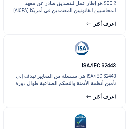
SOC 2 هو إطار عمل للتصديق صادر عن معهد
المحاسبين القانونيين المعتمدين في أمريكا (AICPA)
يقيّم ضوابط مؤسسات تقديم الخدمات ذات الصلة
اعرف أكثر
بالخدمات الموثوقة، بما في ذلك: الأمان، والتوافر،
وسلامة المعالجة، والسرية، والخصوصية. حلول
OPSWAT الخدمات: حلول لتنفيذ الضوابط التقنية
لأمن الملفات والأجهزة، ودعم اكتشاف الحوادث،
وتوفير أدلة تسجيل تساعد في فحوصات SOC 2.
ISA/IEC 62443
ISA/IEC 62443 هي سلسلة من المعايير تهدف إلى
تأمين أنظمة الأتمتة والتحكم الصناعية طوال دورة
حياتها، وتغطي العمليات والضوابط الفنية والمناطق
اعرف أكثر
والقنوات وتطوير المنتجات الآمنة. توفر حلول
OPSWAT لمالكي الأصول والمتكاملين إمكانية تنفيذ
ضوابط الدفاع المتعمق وتقسيم تدفقات البيانات
وتأمين الوصول عن بُعد وإدارة الوسائط القابلة
للإزالة بما يتماشى مع متطلبات ISA/IEC 62443