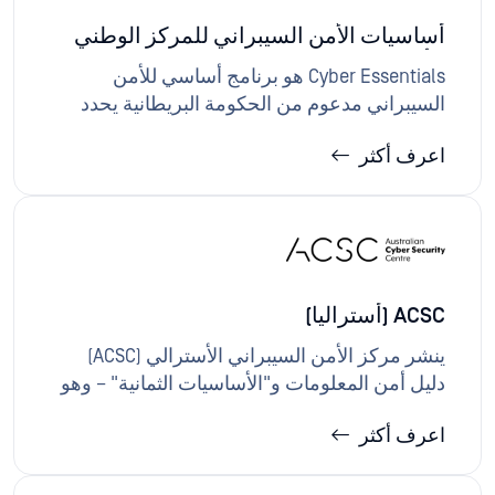
القائمة على المخاطر.
أساسيات الأمن السيبراني للمركز الوطني
للأمن السيبراني (المملكة المتحدة)
Cyber Essentials هو برنامج أساسي للأمن
السيبراني مدعوم من الحكومة البريطانية يحدد
خمسة إجراءات تقنية أساسية للحماية من
اعرف أكثر
التهديدات الشائعة على الإنترنت. حلول OPSWAT
لتنفيذ التكوين الآمن والحماية من البرامج الضارة
والتحكم في الوصول وتصحيح سير العمل لدعم
جهود الحصول على شهادتي Cyber Essentials و
Cyber Essentials Plus.
ACSC (أستراليا)
ينشر مركز الأمن السيبراني الأسترالي (ACSC)
دليل أمن المعلومات و"الأساسيات الثمانية" – وهو
أساس مرجعي ذو أولوية لاستراتيجيات التخفيف
اعرف أكثر
للحماية من التهديدات السيبرانية الشائعة. حلول
OPSWAT المتوافقة مع ACSC من خلال تقوية نقاط
دخول الملفات والأجهزة، وتأمين نقل بيانات