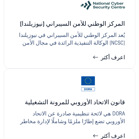
وفرض ضوابط قائمة على السياسات على حدود
تكنولوجيا المعلومات/تكنولوجيا التشغيل، وتوفير
دعم إعداد التقارير لـ CCCS والتقييمات القطاعية.
المركز الوطني للأمن السيبراني (نيوزيلندا)
يُعد المركز الوطني للأمن السيبراني في نيوزيلندا
(NCSC) الوكالة التنفيذية الرائدة في مجال الأمن
السيبراني في البلاد، حيث يقدم خدمات الاستجابة
اعرف أكثر
للحوادث، ومعايير الحد الأدنى للأمن السيبراني،
والتوجيه للحكومة ومنظمات البنية التحتية
الحيوية.حلول OPSWAT : حلول لتنفيذ الممارسات
التي يوجهها المركز الوطني للأمن السيبراني
لحماية الأنظمة الحيوية وبيئات OT، بما في ذلك
النقل الآمن للبيانات، والتحكم في الوسائط القابلة
قانون الاتحاد الأوروبي للمرونة التشغيلية
للإزالة، والمراقبة المستمرة.
الرقمية (DORA)
DORA هي لائحة تنظيمية صادرة عن الاتحاد
الأوروبي تضع إطارًا ملزمًا وشاملًا لإدارة مخاطر
تكنولوجيا المعلومات والاتصالات والمرونة
اعرف أكثر
التشغيلية الرقمية للكيانات المالية ومزودي