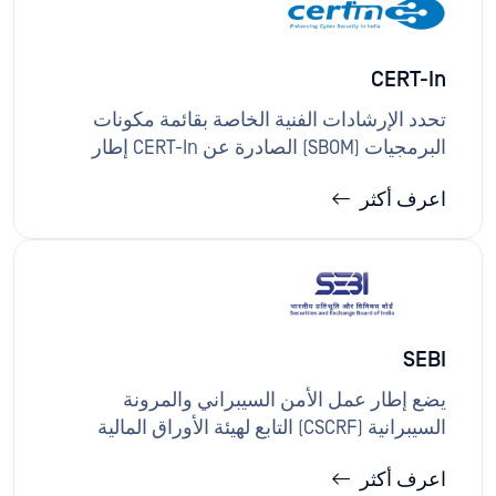
البيانات والأجهزة من خلال التحقق من صحة كل
ملف وجلسة اتصال واتصال باستخدام المسح
المتعدد و CDR والتحكم في الأجهزة والوصول
CERT-In
المدرك للهوية والقياس عن بُعد التفصيلي عبر
تكنولوجيا المعلومات وتكنولوجيا التشغيل.
تحدد الإرشادات الفنية الخاصة بقائمة مكونات
البرمجيات (SBOM) الصادرة عن CERT-In إطار
عمل منظم لقائمة المكونات، بهدف توفير رؤية
اعرف أكثر
واضحة لمكونات البرمجيات طوال دورة حياة
المنتج.توفر حلول OPSWAT لإنشاء قوائم SBOM
وصيانتها بتنسيقات قابلة للقراءة آليًا (مثل SPDX أو
CycloneDX)، وتتبع المكونات والتبعيات، ومراقبة
نقاط الضعف، مما يتيح شفافية سلسلة التوريد
والاستجابة الآمنة للحوادث.
SEBI
يضع إطار عمل الأمن السيبراني والمرونة
السيبرانية (CSCRF) التابع لهيئة الأوراق المالية
والبورصات الهندية (SEBI) مبادئ توجيهية موحدة
اعرف أكثر
لحماية البنية التحتية لتكنولوجيا المعلومات والبيانات