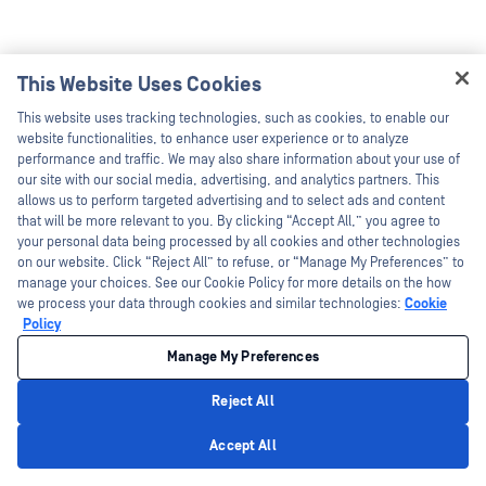
أمن Cloud الدفاع (SRG) وأدلة التنفيذ الفني للأمن
(STIGs). OPSWAT الدفاع (DoD) في تلبية متطلبات
الأمن السيبراني من خلال توفير ضوابط تقنية آلية
عالية الأمان لنقل البيانات وأمن النقاط الطرفية
This Website Uses Cookies
Hey there!
ومنع البرامج الضارة.
This website uses tracking technologies, such as cookies, to enable our
I'm Ozzy, your OPSWAT virtual assistant.
website functionalities, to enhance user experience or to analyze
How can I help you secure what's critical
performance and traffic. We may also share information about your use of
today?
our site with our social media, advertising, and analytics partners. This
allows us to perform targeted advertising and to select ads and content
that will be more relevant to you. By clicking “Accept All,” you agree to
your personal data being processed by all cookies and other technologies
on our website. Click “Reject All” to refuse, or “Manage My Preferences” to
manage your choices. See our Cookie Policy for more details on the how
we process your data through cookies and similar technologies:
Cookie
Policy
Manage My Preferences
Reject All
Privacy Policy
Accept All