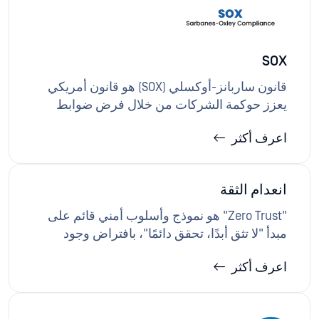
المنتجات والعمليات وتقديم الخدمات، ومن خلال
إنشاء مقاييس لتدقيق الجودة.
SOX
قانون ساربانز-أوكسلي (SOX) هو قانون أمريكي
يعزز حوكمة الشركات من خلال فرض ضوابط
داخلية صارمة وتقارير مالية دقيقة ومراجعة
اعرف أكثر
حسابات مستقلة للشركات العامة.حلول OPSWAT :
حلول لتعزيز سلامة وسرية الأنظمة والسجلات
المالية من خلال نقل البيانات بشكل آمن ومنع
انعدام الثقة
البرامج الضارة وضوابط سلامة الملفات وتسجيل
المراجعة، مما يدعم أهداف SOX ITGC والتحكم في
"Zero Trust" هو نموذج وأسلوب أمني قائم على
التطبيقات.
مبدأ "لا تثق أبدًا، تحقق دائمًا"، بافتراض وجود
تهديدات داخل الشبكة وخارجها، وضرورة التحقق
اعرف أكثر
المستمر من المستخدمين والأجهزة وأحمال
العمل. مع فلسفة "Trust no File". Trust no
device.™، تطبق حلول OPSWAT Zero Trust على