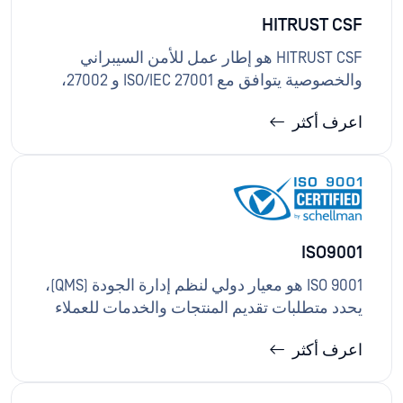
HITRUST CSF
HITRUST CSF هو إطار عمل للأمن السيبراني
والخصوصية يتوافق مع ISO/IEC 27001 و 27002،
ويضم متطلبات من أكثر من 60 لائحة ومعيار لدعم
اعرف أكثر
إدارة المخاطر والاعتماد.حلول OPSWAT المشمولة:
حلول تنفيذ حماية متعددة الطبقات للملفات
والأجهزة وتدفق البيانات التي تدعم تقييمات
HITRUST والمراقبة المستمرة.
ISO9001
ISO 9001 هو معيار دولي لنظم إدارة الجودة (QMS)،
يحدد متطلبات تقديم المنتجات والخدمات للعملاء
والامتثال للمتطلبات التنظيمية بشكل مستمر، مع
اعرف أكثر
دفع عجلة التحسين المستمر.تدعم حلول OPSWAT
برامج ISO 9001 من خلال مساعدة المؤسسات
على توحيد ومراقبة العمليات ذات الصلة بتطوير