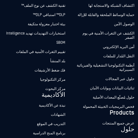
اكتشاف الشبكة والاستجابة لها
تقنية الكشف عن نوع الملف™
حماية الوسائط الملحقة والقابلة للإزالة
DLP™ استباقي DLP™
الوصول الآمن
بيئة اختبار معزولة متكيفة
الكشف عن الثغرات الأمنية في يوم
استخبارات التهديدات تهديد Intelligence
الصفر
SBOM
أمن البريد الإلكتروني
تقييم الثغرات الأمنية في الملفات
النقل المُدار للملفات
بلد المنشأ
أنظمة التكنولوجيا التشغيلية والفيزيائية
السيبرانية
فك ضغط الأرشيفات
حلول عبر المجالات
مركز التكنولوجيا
ثنائيات البيانات وبوابات الأمان
مركز البحوث
الأكاديمية
حلول مُصنِّع المعدات الأصلية
نبذة عن الأكاديمية
فحص البرمجيات الخبيثة المحمولة
Products
الشهادات
عرض جميع المنتجات
التدريب في الموقع
حلول
برنامج المنح الدراسية