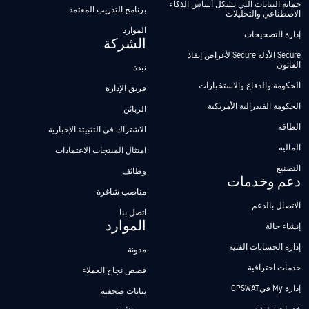
حماية البيانات التي تشكل أساس الذكاء
برنامج التدريب المعتمد
الاصطناعي والتحليلات
الموارد
إدارة التصحيحات
الشركة
Secure الأدلة Secure لأغراض إنفاذ
القانون
نبذة
الحكومة والدفاع والاستخبارات
فريق الإدارة
الحكومة الفيدرالية الأمريكية
الزبائن
الطاقة
الاشتراك في التثبيتة الإخبارية
الماليه
امتثال المنتجات الاعتمادات
التصنيع
وظائف
دعم وخدمات
مناصب شاغرة
الاتصال بالدعم
اتصل بنا
الموارد
إنشاء حالة
إدارة الحسابات الفنية
مدونة
خدمات احترافية
قصص نجاح العملاء
إدارة My فيOPSWAT
بيانات صحفية