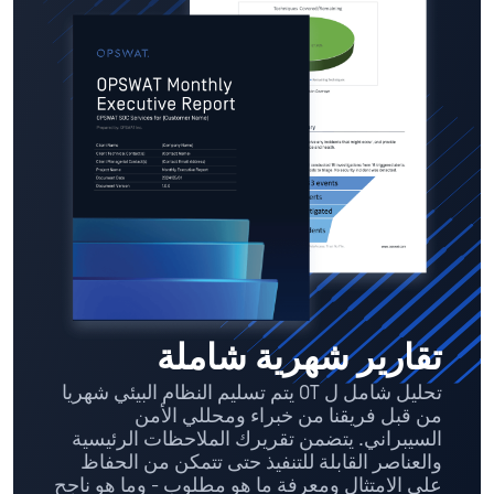
تقارير شهرية شاملة
تحليل شامل ل OT يتم تسليم النظام البيئي شهريا
من قبل فريقنا من خبراء ومحللي الأمن
السيبراني. يتضمن تقريرك الملاحظات الرئيسية
والعناصر القابلة للتنفيذ حتى تتمكن من الحفاظ
على الامتثال ومعرفة ما هو مطلوب - وما هو ناجح