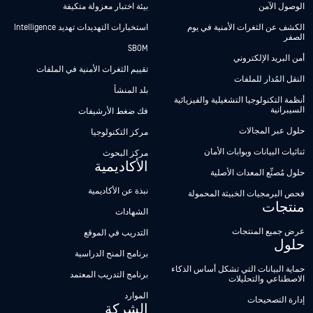
الوصول الآمن
بيئة اختبار معزولة متكيفة
الكشف عن الثغرات الأمنية في يوم
استخبارات التهديدات تهديد Intelligence
الصفر
SBOM
أمن البريد الإلكتروني
تقييم الثغرات الأمنية في الملفات
النقل المُدار للملفات
بلد المنشأ
أنظمة التكنولوجيا التشغيلية والفيزيائية
السيبرانية
فك ضغط الأرشيفات
حلول عبر المجالات
مركز التكنولوجيا
ثنائيات البيانات وبوابات الأمان
مركز البحوث
الأكاديمية
حلول مُصنِّع المعدات الأصلية
نبذة عن الأكاديمية
فحص البرمجيات الخبيثة المحمولة
منتجات
الشهادات
عرض جميع المنتجات
التدريب في الموقع
حلول
برنامج المنح الدراسية
حماية البيانات التي تشكل أساس الذكاء
برنامج التدريب المعتمد
الاصطناعي والتحليلات
الموارد
إدارة التصحيحات
الشركة