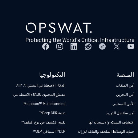
المنصة
التكنولوجيا
أمن الملفات
الذكاء الاصطناعي التنبئي Alin AI
أمن التخزين
مفتش المحتوى بالذكاء الاصطناعي
الأمن السحابي
Metascan™ Multiscanning
أمن سلاسل التوريد
تقنية Deep CDR™
اكتشاف الشبكة والاستجابة لها
تقنية الكشف عن نوع الملف™
حماية الوسائط الملحقة والقابلة للإزالة
DLP™ استباقي DLP™