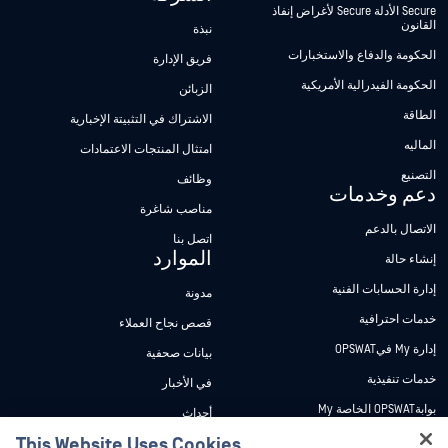
Secure الأدلة Secure لأغراض إنفاذ
القانون
نبذة
الحكومة والدفاع والاستخبارات
فريق الإدارة
الحكومة الفيدرالية الأمريكية
الزبائن
الطاقة
الاشتراك في التثبيتة الإخبارية
الماليه
امتثال المنتجات الاعتمادات
التصنيع
وظائف
دعم وخدمات
مناصب شاغرة
الاتصال بالدعم
اتصل بنا
الموارد
إنشاء حالة
إدارة الحسابات الفنية
مدونة
خدمات احترافية
قصص نجاح العملاء
إدارة My فيOPSWAT
بيانات صحفية
خدمات تنفيذية
في الأخبار
بوابةOPSWAT الخاصة My
أحداث
وثائق تقنية
This Website Uses Cookies
ندوات عبر الإنترنت