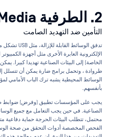
2. الطرفية Media حماية
التأمين ضد التهديد الصامت
تدفق الوسائط 
الخاصة) إلى البيئات الصناعية تهديدا كبيرا. يمك
طروادة ، وتحمل برامج ضارة يمكن أن تتسلل إلى ا
الوسائط المحيطية يشبه ترك الباب الأمامي لم
بأنفسهم.
يجب على المؤسسات تطبيق (وفرض) ضوابط ص
الصناعية. في حين يجب التعامل مع جميع الوسائط
محتمل، تتطلب البيئات الحرجة حماية دفاعية م
الفحص المخصصة أدوات التحقق من صحة الو
التهديدات من هذا النوع. إن عدم معالجة هذه الثغ