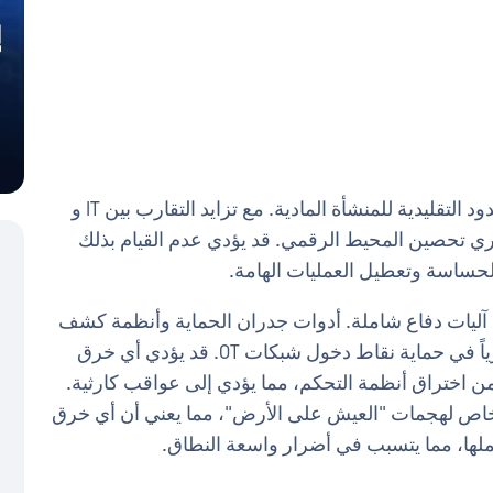
لم يعد مفهوم المحيط الرقمي مقتصرا على الحدود التقليدية للمنشأة المادية. مع تزايد التقارب بين IT و
ري تحصين المحيط الرقمي. قد يؤدي عدم القيام بذلك
الحساسة وتعطيل العمليات الهامة.
ليات دفاع شاملة. أدوات جدران الحماية وأنظمة كشف
التسلل أدوات كشف الحالات الشاذة دوراً محورياً في حماية نقاط دخول شبكات OT. قد يؤدي أي خرق
ن اختراق أنظمة التحكم، مما يؤدي إلى عواقب كارثية.
خاص لهجمات "العيش على الأرض"، مما يعني أن أي خرق
لها، مما يتسبب في أضرار واسعة النطاق.