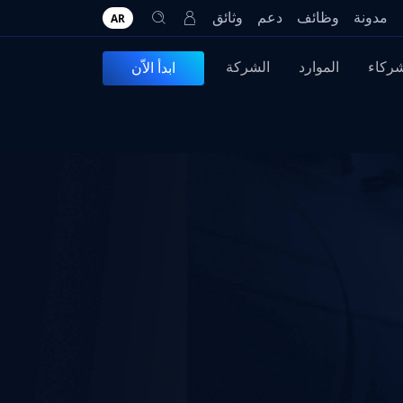
مدونة
وظائف
دعم
وثائق
AR
شركاء
الموارد
الشركة
ابدأ الاّن