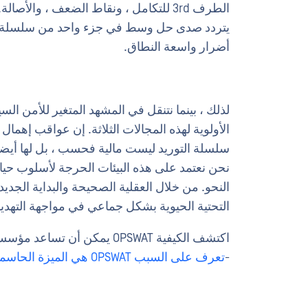
الطرف 3rd للتكامل ، ونقاط الضعف ، والأ
يتردد صدى حل وسط في جزء واحد من سلسلة التو
أضرار واسعة النطاق.
لذلك ، بينما نتنقل في المشهد المتغير للأمن الس
الأولوية لهذه المجالات الثلاثة. إن عواقب إهما
سلسلة التوريد ليست مالية فحسب ، بل لها أيضا 
نحن نعتمد على هذه البيئات الحرجة لأسلوب حياتن
النحو. من خلال العقلية الصحيحة والبداية الجديدة ل
التحتية الحيوية بشكل جماعي في مواجهة التهديدا
اكتشف الكيفية OPSWAT يمكن أ
-
تعرف على السبب OPSWAT هي الميزة الحاسمة في الأمن السيبراني للتكنولوجيا التشغيلية