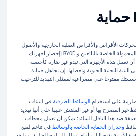
القابلة للإزالة، مثل USB تشكل محركات الأقراص والأقراص الصلبة الخارجية والأصول
الإلكترونية العابرة الأخرى مثل أجهزة الكمبيوتر المحمولة الخاصة بالبائعين و BYOD (إحضار أجهزتك
ن أن تعمل هذه الأجهزة التي تبدو غير ضارة كأحصنة
لبنية التحتية الحيوية وتعطلها. إن تجاهل حماية
ؤسستك مفتوحا على مصراعيه لممثلي التهديد للترحيب
ارمة على استخدام
الوسائط الطرفية
في البيئات
 غير المصرح بها أو غير المفتش عليها على أنها تهديد
تعمقة ضد هذا الناقل السائد؛ يمكن أن تعمل محطات
سائط
وجدران الحماية الخاصة بالوسائط
في تناغم لمنع
رة الأمنية يفتح الباب أمام تسلل البرامج الضارة، مما قد