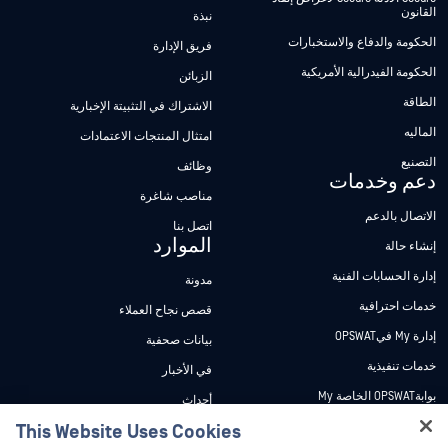
القانون
نبذة
الحكومة والدفاع والاستخبارات
فريق الإدارة
الحكومة الفيدرالية الأمريكية
الزبائن
الطاقة
الاشتراك في التثبيتة الإخبارية
الماليه
امتثال المنتجات الاعتمادات
التصنيع
وظائف
دعم وخدمات
مناصب شاغرة
الاتصال بالدعم
اتصل بنا
الموارد
إنشاء حالة
إدارة الحسابات الفنية
مدونة
خدمات احترافية
قصص نجاح العملاء
إدارة My فيOPSWAT
بيانات صحفية
خدمات تنفيذية
في الأخبار
بوابةOPSWAT الخاصة My
أحداث
وثائق تقنية
This Website Uses Cookies
ندوات عبر الإنترنت