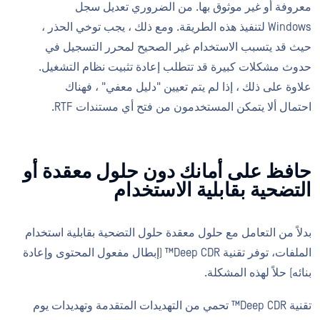
معروفة أو غير موثوق بها. من الضروري تعديل سجل
Windows لتنفيذ هذه الطريقة. ومع ذلك ، يجب توخي الحذر ،
حيث قد يتسبب الاستخدام غير الصحيح لمحرر التسجيل في
حدوث مشكلات كبيرة قد تتطلب إعادة تثبيت نظام التشغيل.
علاوة على ذلك ، إذا لم يتم تعيين "دليل معفي" ، فهناك
احتمال ألا يتمكن المستخدمون من فتح أي مستندات RTF.
حافظ على أمانك دون حلول معقدة أو
التضحية بقابلية الاستخدام
بدلاً من التعامل مع حلول معقدة حلول التضحية بقابلية استخدام
الملفات، توفر تقنية Deep CDR™ (إبطال مفعول المحتوى وإعادة
بنائه) حلاً لهذه المشكلة.
تقنية Deep CDR™ تحمي من التهديدات المتقدمة وتهديدات يوم