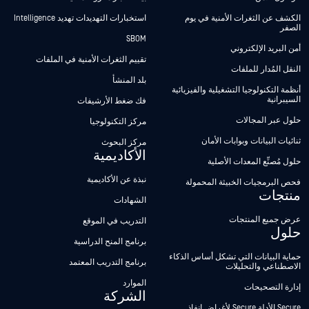
الكشف عن الثغرات الأمنية في يوم
استخبارات التهديدات تهديد Intelligence
الصفر
SBOM
أمن البريد الإلكتروني
تقييم الثغرات الأمنية في الملفات
النقل المُدار للملفات
بلد المنشأ
أنظمة التكنولوجيا التشغيلية والفيزيائية
السيبرانية
فك ضغط الأرشيفات
حلول عبر المجالات
مركز التكنولوجيا
ثنائيات البيانات وبوابات الأمان
مركز البحوث
الأكاديمية
حلول مُصنِّع المعدات الأصلية
نبذة عن الأكاديمية
فحص البرمجيات الخبيثة المحمولة
منتجات
الشهادات
عرض جميع المنتجات
التدريب في الموقع
حلول
برنامج المنح الدراسية
حماية البيانات التي تشكل أساس الذكاء
برنامج التدريب المعتمد
الاصطناعي والتحليلات
الموارد
إدارة التصحيحات
الشركة
Secure الأدلة Secure لأغراض إنفاذ