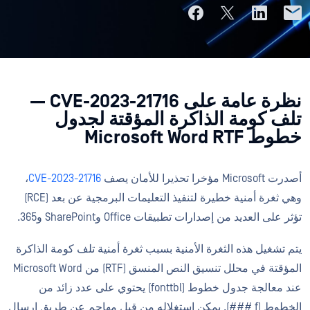
نظرة عامة على CVE-2023-21716 —
تلف كومة الذاكرة المؤقتة لجدول
خطوط Microsoft Word RTF
أصدرت Microsoft مؤخرا تحذيرا للأمان يصف
CVE-2023-21716
،
وهي ثغرة أمنية خطيرة لتنفيذ التعليمات البرمجية عن بعد (RCE)
تؤثر على العديد من إصدارات تطبيقات Office وSharePoint و365.
يتم تشغيل هذه الثغرة الأمنية بسبب ثغرة أمنية تلف كومة الذاكرة
المؤقتة في محلل تنسيق النص المنسق (RTF) من Microsoft Word
عند معالجة جدول خطوط (fonttbl) يحتوي على عدد زائد من
الخطوط (f ###). يمكن استغلاله من قبل مهاجم عن طريق إرسال