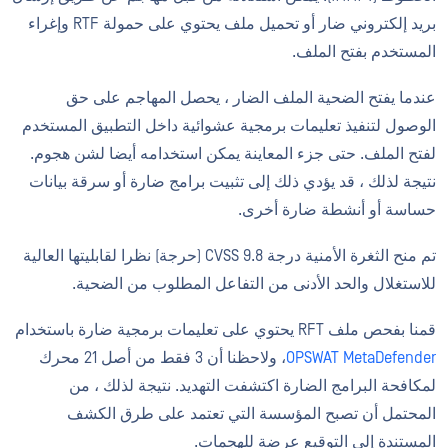
بريد إلكتروني ضار أو تحميل ملف يحتوي على حمولة RTF وإغراء
المستخدم بفتح الملف.
عندما يفتح الضحية الملف الضار ، يحصل المهاجم على حق
الوصول لتنفيذ تعليمات برمجية عشوائية داخل التطبيق المستخدم
لفتح الملف. حتى جزء المعاينة يمكن استخدامه أيضا لشن هجوم.
نتيجة لذلك ، قد يؤدي ذلك إلى تثبيت برامج ضارة أو سرقة بيانات
حساسة أو أنشطة ضارة أخرى.
تم منح الثغرة الأمنية درجة CVSS 9.8 (حرجة) نظرا لقابليتها العالية
للاستغلال والحد الأدنى من التفاعل المطلوب من الضحية.
قمنا بفحص ملف RFT يحتوي على تعليمات برمجية ضارة باستخدام
OPSWAT MetaDefender
، ولاحظنا أن 3 فقط من أصل 21 محرك
لمكافحة البرامج الضارة اكتشفت التهديد. نتيجة لذلك ، من
المحتمل أن تصبح المؤسسة التي تعتمد على طرق الكشف
المستندة إلى التوقيع عرضة للهجمات.