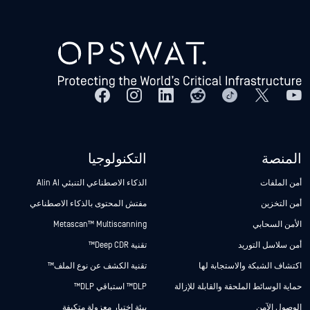
المنصة
التكنولوجيا
أمن الملفات
الذكاء الاصطناعي التنبئي Alin AI
أمن التخزين
مفتش المحتوى بالذكاء الاصطناعي
الأمن السحابي
Metascan™ Multiscanning
أمن سلاسل التوريد
تقنية Deep CDR™
اكتشاف الشبكة والاستجابة لها
تقنية الكشف عن نوع الملف™
حماية الوسائط الملحقة والقابلة للإزالة
DLP™ استباقي DLP™
الوصول الآمن
بيئة اختبار معزولة متكيفة