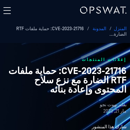
المنزل
/
المدونة
/
CVE-2023-21716: حماية ملفات RTF
الضارة...
إعلانات المنتجات
CVE-2023-21716: حماية ملفات
RTF الضارة مع نزع سلاح
المحتوى وإعادة بنائه
بقلم
نهوت نجو
مار 21, 2023
شارك هذا المنشور