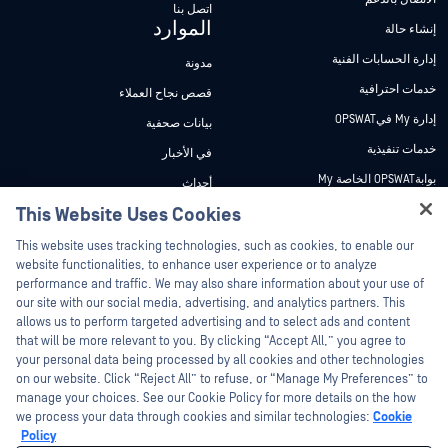
اتصل بنا
الموارد
إنشاء حالة
إدارة الحسابات الفنية
مدونة
خدمات احترافية
قصص نجاح العملاء
إدارة My فيOPSWAT
بيانات صحفية
خدمات تنفيذية
في الأخبار
بوابةOPSWAT الخاصة My
أحداث
وثائق تقنية
This Website Uses Cookies
ندوات عبر الإنترنت
Hey there!
دورات تدريبية
أوراق البيانات
This website uses tracking technologies, such as cookies, to enable our
I'm Ozzy, your OPSWAT virtual assistant.
website functionalities, to enhance user experience or to analyze
برنامج الثغرات الأمنية
مستندات تقنية
How can I help you secure what's critical
performance and traffic. We may also share information about your use of
الشركاء
today?
our site with our social media, advertising, and analytics partners. This
أدوات مجانية
allows us to perform targeted advertising and to select ads and content
شهادات
that will be more relevant to you. By clicking “Accept All,” you agree to
شركاء التكنولوجيا
your personal data being processed by all cookies and other technologies
on our website. Click “Reject All” to refuse, or “Manage My Preferences” to
برنامج شركاء القنوات
manage your choices. See our Cookie Policy for more details on the how
we process your data through cookies and similar technologies:
Cookie
©2026 OPSWAT . جميع الحقوق محفوظة. OPSWAT و MetaDefender و Metascan و
Policy
MetaAccess OPSWAT و Trust no File. Trust No Device. و OPSWAT و Protecting the