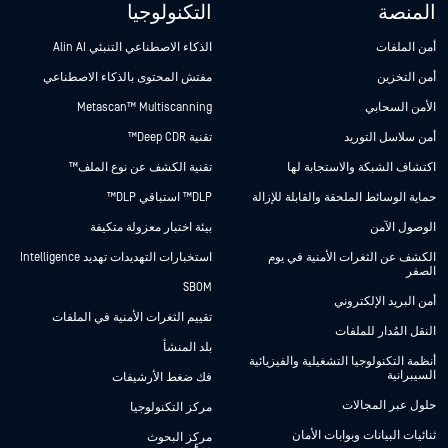
المنصة
التكنولوجيا
أمن الملفات
الذكاء الاصطناعي التنبئي Alin AI
أمن التخزين
مفتش المحتوى بالذكاء الاصطناعي
الأمن السحابي
Metascan™ Multiscanning
أمن سلاسل التوريد
تقنية Deep CDR™
اكتشاف الشبكة والاستجابة لها
تقنية الكشف عن نوع الملف™
حماية الوسائط الملحقة والقابلة للإزالة
DLP™ استباقي DLP™
الوصول الآمن
بيئة اختبار معزولة متكيفة
الكشف عن الثغرات الأمنية في يوم
استخبارات التهديدات تهديد Intelligence
الصفر
SBOM
أمن البريد الإلكتروني
تقييم الثغرات الأمنية في الملفات
النقل المُدار للملفات
بلد المنشأ
أنظمة التكنولوجيا التشغيلية والفيزيائية
السيبرانية
فك ضغط الأرشيفات
حلول عبر المجالات
مركز التكنولوجيا
ثنائيات البيانات وبوابات الأمان
مركز البحوث