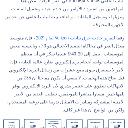
الباب الخلفي GOLDBACKDOOR في نفس الوقت. مكن هذا
المهاجمين من استرداد الأوامر من خادم بعيد ، وتحميل الملفات
وتنزيلها ، وتسجيل الملفات ، وإلغاء تثبيت الباب الخلفي عن بعد من
الأجهزة المخترقة.
وفقا
لتقرير حادث خرق بيانات Verizon لعام 2021
، فإن متوسط
معدل النقر في محاكاة التصيد الاحتيالي هو 3٪ ، وبالنسبة لبعض
المؤسسات ، يصل إلى 20-40٪! عندما تفكر في أن معظم
المؤسسات تواجه أحجام بريد إلكتروني ضارة عالية للغاية ، فإن
الأمر لا يستغرق سوى بضع عشرات من رسائل البريد الإلكتروني
قبل نجاح هذه الهجمات. لا ينبغي أن يكون مفاجئا أن 85٪ من
الانتهاكات تنطوي على عنصر بشري لأن البريد الإلكتروني يوفر
للمهاجمين مسارا مباشرا للموظفين. تتطلب العديد من الأطر
الأمنية المشتركة ومبادرات الامتثال تدريبا على توعية المستخدم ،
ولكن من الواضح أن هذا غير كاف.