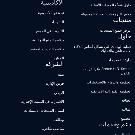
الأكاديمية
حلول مُصنِّع المعدات الأصلية
نبذة عن الأكاديمية
فحص البرمجيات الخبيثة المحمولة
منتجات
الشهادات
عرض جميع المنتجات
التدريب في الموقع
حلول
برنامج المنح الدراسية
حماية البيانات التي تشكل أساس الذكاء
برنامج التدريب المعتمد
الاصطناعي والتحليلات
الموارد
إدارة التصحيحات
الشركة
Secure الأدلة Secure لأغراض إنفاذ
القانون
نبذة
الحكومة والدفاع والاستخبارات
فريق الإدارة
الحكومة الفيدرالية الأمريكية
الزبائن
الطاقة
الاشتراك في التثبيتة الإخبارية
الماليه
امتثال المنتجات الاعتمادات
التصنيع
وظائف
دعم وخدمات
مناصب شاغرة
الاتصال بالدعم