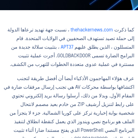
كما ذكرت
thehackernews.com
، نسبت جهة تهديد ترعاها الدولة
إلى حملة تصيد تستهدف الصحفيين في الولايات المتحدة. قام
المتسللون ، الذين يطلق عليهم
APT37
، بتثبيت سلالة جديدة من
البرامج الضارة تسمى GOLDBACKDOOR. أجرت عملية تثبيت
مستترة في عملية عدوى متعددة الخطوات للتهرب من الكشف.
عرف هؤلاء المهاجمون الأذكياء أيضا أن أفضل طريقة لتجنب
اكتشافها بواسطة محركات AV هي تجنب إرسال مرفقات ضارة في
المقام الأول. وبدلا من ذلك، أرسلوا رسالة بريد إلكتروني تحتوي
على رابط لتنزيل أرشيف ZIP من خادم بعيد مصمم لانتحال
شخصية بوابة إخبارية تركز على كوريا الشمالية. جزء لا يتجزأ من
الملف هو برنامج نصي ويندوز الذي يعمل كنقطة انطلاق لتنفيذ
البرنامج النصي PowerShell الذي يفتح مستندا ضارا أثناء تثبيت