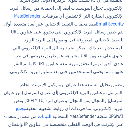
الحقيقة هي أن AV ليست سوى الركيزة الأولى لأمن البريد
الإلكتروني. تحتاج المؤسسات أيضا إلى الحماية من رسائل البريد
الإلكتروني الضارة التي لا تتضمن أي مرفقات.
MetaDefender
Email Security
يصد هجمات التصيد الاحتيالي عبر أبعاد متعددة. أولا،
يتم حظر رسائل البريد الإلكتروني التي تحتوي على عناوين URL
للتصيد الاحتيالي المعروفة قبل وصولها إلى البريد الوارد
للمستخدم. بعد ذلك ، يمكن تحييد رسائل البريد الإلكتروني التي
تحتوي على عناوين URL مشبوهة عن طريق تعريضها في نص
عادي. أخيرا ، يتم التحقق من سمعة عناوين URL كلما تم النقر
عليها ، مما يحمي المستخدمين حتى بعد تسليم البريد الإلكتروني.
يتضمن تحليل السمعة هذا عنوان بروتوكول الإنترنت الخاص
بالمرسل، وعناوين البريد الإلكتروني (أي عنوان المرسل (من عنوان
المرسل) والمجال (من المجال) وعنوان الرد (REPLY-TO) ونص
البريد الإلكتروني، بما في ذلك أي روابط تشعبية مخفية.
يجمع
OPSWAT منصّة MetaDefender السحابية
البيانات
من مصادر متعددة
عبر الإنترنت في الوقت الفعلي متخصصة في عناوين IP والنطاق