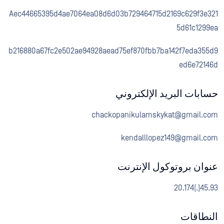
Aec44665395d4ae7064ea08d6d03b729464715d2169c629f3e321
5d61c1299ea
b216880a67fc2e502ae94928aead75ef870fbb7ba142f7eda355d9
ed6e72146d
حسابات البريد الإلكتروني
chackopanikulamskykat@gmail.com
kendalllopez149@gmail.com
عنوان بروتوكول الإنترنت
45.93[.]20.174
النطاقات