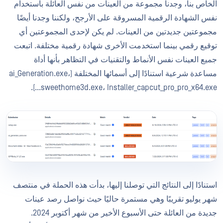
الخاص بنا، وجدنا مجموعة من العينات من نفس العائلة باستخدام
نفس الشهادة الرقمية المسروقة على الأرجح، ولكننا وجدنا أيضًا
مجموعتين جديدتين من العينات. لم يكن لإحدى المجموعتين أي
توقيع رقمي بينما استخدمت الأخرى شهادة رقمية مختلفة. اتبعت
جميع العينات نفس الأنماط والتقنيات في التظاهر بأنها أداة
مساعدة شرعية استنادًا إلى أسمائها المختلفة (ai_Generation.exe،
sweethome3d.exe، Installer_capcut_pro_pro_x64.exe...).
استنادًا إلى النتائج التي توصلنا إليها، بدأت هذه الحملة في منتصف
شهر يوليو تقريبًا وهي مستمرة حاليًا حيث نواصل رصد عينات
جديدة من العائلة حتى الأسبوع الأخير من شهر أكتوبر 2024.