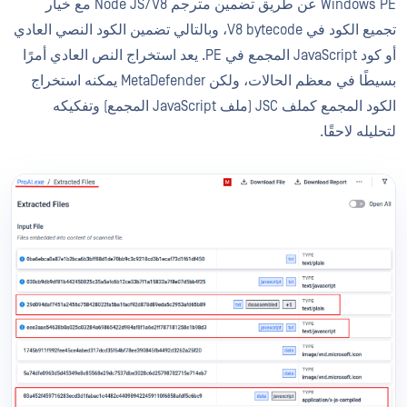
Windows PE عن طريق تضمين مترجم Node JS/V8 مع خيار
تجميع الكود في V8 bytecode، وبالتالي تضمين الكود النصي العادي
أو كود JavaScript المجمع في PE. يعد استخراج النص العادي أمرًا
بسيطًا في معظم الحالات، ولكن MetaDefender يمكنه استخراج
الكود المجمع كملف JSC (ملف JavaScript المجمع) وتفكيكه
لتحليله لاحقًا.