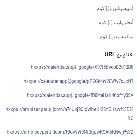
أمبيسيكبيرو[.] كوم
أنجلزوايب [..] كوم
نينكينسيدو[.] كوم
عناوين URL
hxxps://calendar.app[.]google/X97t5bVooB2ti1QB8
hxxps://calendar.app[.]google/pPGGk4W26WW7oJxN7
hxxps://calendar.app[.]google/fD8MeHaN46bfYy3SA
hxxps://ambisecperu[.]com/a74Uxj9QjqWbeKr2SYOHsw%3D%
3D
hxxps://ambisecperu[.]com/lBdvVW3MiQgpwRGAl5KNwg%3D