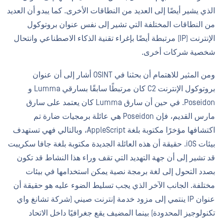
الذي يشير أيضًا إلى العديد من النطاقات الأخرى. كما يبدو أن العديد
من النطاقات المختلفة التي تشير إلى نفس عنوان بروتوكول
الإنترنت (IP) مرتبطة أيضًا بإغراء تقنية الذكاء الاصطناعي وانتحال
شخصية شركات أخرى.
ومن المثير للاهتمام أن بحثنا في OSINT أشار إلى أن عنوان
بروتوكول الإنترنت C2 كان مرتبطًا سابقًا بسارقي Lumma و
Poseidon. في حين أن سارق Lumma كان يعتمد على سارق
مارس القديم، فإن Poseidon هي عائلة برمجيات ضارة تم
اكتشافها مؤخرًا مكتوبة بلغة AppleScript، وبالتالي فهي تستهدف
بيئات iOS. حقيقة أن هذه العائلة الجديدة مكتوبة بلغة جافا سكريبت
قد تشير إلى أن جهة التهديد التي تقف وراء هذا النشاط قد تكون
بصدد التحول إلى لغة برمجة نصية يمكن استخدامها في بيئات
مختلفة. الجانب الآخر الذي يجب تسليط الضوء عليه هو حقيقة أن
عنوان IP ينتمي إلى مزود خدمة إنترنت صيني (شركة تشانغ واي
تكنولوجيز المحدودة) بينما المضيف يقع جغرافيًا داخل الاتحاد