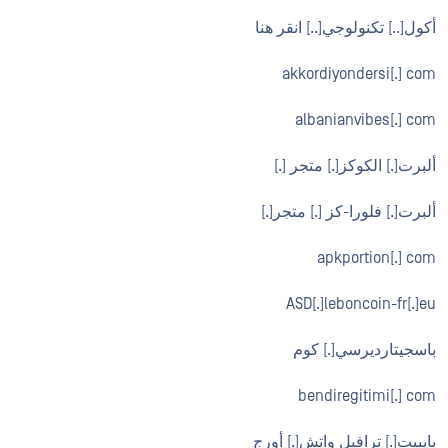
أكول[..] تكنولوجي[..] انقر هنا
akkordiyondersi[.] com
albanianvibes[.] com
ألبرت[.] الكوكز[.] متجر [.]
ألبرت[.] فلورا-كز [.] متجر[.]
apkportion[.] com
ASD[.]leboncoin-fr[.]eu
باسجيتارديرسي[.] كوم
bendiregitimi[.] com
بايبيت[.] ترافيل واتش[.] أورج