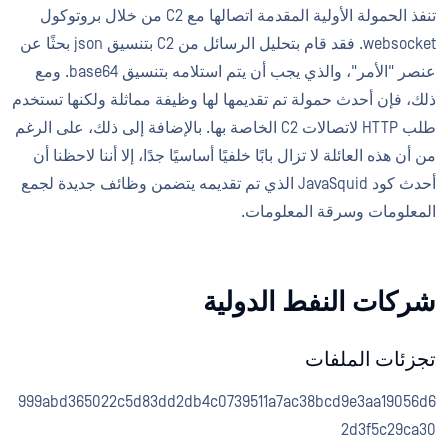
تنفذ الحمولة الأولية المقدمة اتصالها مع C2 من خلال بروتوكول
websocket. فقد قام بتحليل الرسائل من C2 بتنسيق json بحثًا عن
عنصر "الأمر"، والذي يجب أن يتم استلامه بتنسيق base64. ومع
ذلك، فإن أحدث حمولة تم تقديمها لها وظيفة مماثلة ولكنها تستخدم
طلب HTTP لاتصالات C2 الخاصة بها. بالإضافة إلى ذلك، على الرغم
من أن هذه العائلة لا تزال بابًا خلفيًا أساسيًا جدًا، إلا أننا لاحظنا أن
أحدث كود JavaSquid الذي تم تقديمه يتضمن وظائف جديدة لجمع
المعلومات وسرقة المعلومات.
شركات النفط الدولية
تجزئات الملفات
999abd365022c5d83dd2db4c0739511a7ac38bcd9e3aa19056d6
2d3f5c29ca30