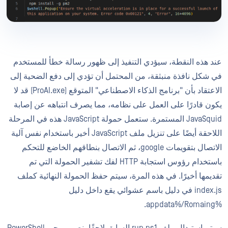
عند هذه النقطة، سيؤدي التنفيذ إلى ظهور رسالة خطأ للمستخدم
في شكل نافذة منبثقة، من المحتمل أن تؤدي إلى دفع الضحية إلى
الاعتقاد بأن "برنامج الذكاء الاصطناعي" المتوقع (ProAI.exe) قد لا
يكون قادرًا على العمل على نظامه، مما يصرف انتباهه عن إصابة
JavaSquid المستمرة. ستعمل حمولة JavaScript هذه في المرحلة
اللاحقة أيضًا على تنزيل ملف JavaScript أخير باستخدام نفس آلية
الاتصال بتقويمات google، ثم الاتصال بنطاقهم الخاضع للتحكم
باستخدام رؤوس استجابة HTTP لفك تشفير الحمولة التي تم
تقديمها أخيرًا. في هذه المرة، سيتم حفظ الحمولة النهائية كملف
index.js في دليل باسم عشوائي يقع داخل دليل
%appdata%/Romaing.
سيتم استبدال ملف run.ps1 السابق لاحقًا بنص برمجي PowerShell