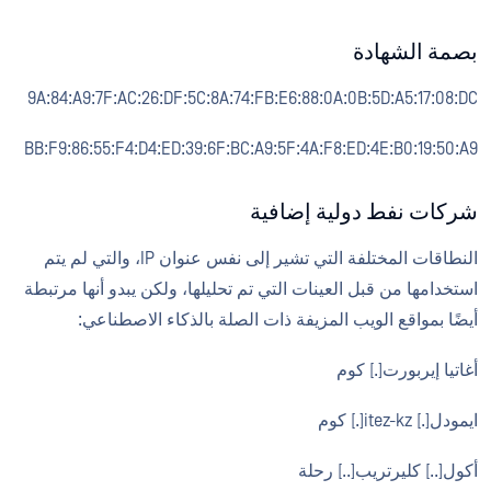
بصمة الشهادة
9A:84:A9:7F:AC:26:DF:5C:8A:74:FB:E6:88:0A:0B:5D:A5:17:08:DC
BB:F9:86:55:F4:D4:ED:39:6F:BC:A9:5F:4A:F8:ED:4E:B0:19:50:A9
شركات نفط دولية إضافية
النطاقات المختلفة التي تشير إلى نفس عنوان IP، والتي لم يتم
استخدامها من قبل العينات التي تم تحليلها، ولكن يبدو أنها مرتبطة
أيضًا بمواقع الويب المزيفة ذات الصلة بالذكاء الاصطناعي:
أغاتيا إيربورت[.] كوم
ايمودل[.] itez-kz[.] كوم
أكول[..] كليرتريب[..] رحلة