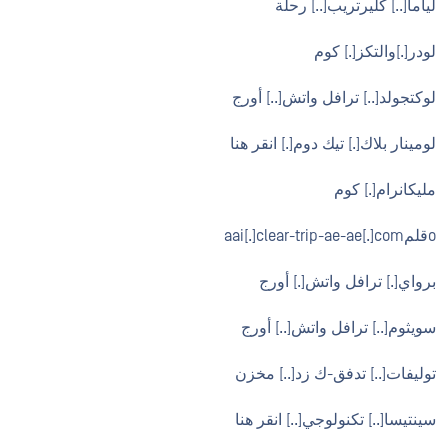
لياما[..] كليرتريب[..] رحلة
لودر[.]والتكز[.] كوم
لوكتجولد[..] ترافل واتش[..] أورج
لومينار بلاك[.] تيك دوم[.] انقر هنا
مليكانرام[.] كوم
oقلمaai[.]clear-trip-ae-ae[.]com
برواي[.] ترافل واتش[.] أورج
سويثوم[..] ترافل واتش[..] أورج
توليفات[..] تدفق-ك زد[..] مخزن
سينتيسا[..] تكنولوجي[..] انقر هنا