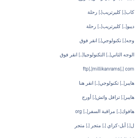
كاب[.] كليرتريب[.] رحلة
ديبو[..] كليرتريب[..] رحلة
وجه[.] تكنولوجي[.] انقر فوق
الوجه الثاني[..] التكنولوجيا[..] انقر فوق
ftp[.]millikanrams[.] com
هايبر[..] تكنولوجي[..] انقر هنا
هايبر[.] ترافل واتش[.] أورج
هافوك[..] مراقبة السفر[..] org
ل[.] أبل-كزاي [.] متجر [.] متجر