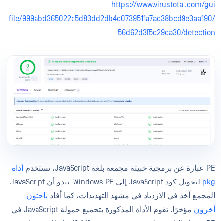
https://www.virustotal.com/gui
/file/999abd365022c5d83dd2db4c0739511a7ac38bcd9e3aa190
56d62d3f5c29ca30/detection
PE عبارة عن برمجية خبيثة مجمعة بلغة JavaScript، تستخدم
أداة
pkg
لتحويل كود JavaScript إلى Windows PE. يبدو أن JavaScript
المجمع آخذ في الازدياد في مشهد التهديدات، كما أفاد
باحثون
آخرون
مؤخرًا. تقوم الأداة المذكورة بتجميع حمولة JavaScript في