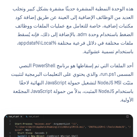
هذه الوحدة النمطية المشفرة حديثًا مشفرة بشكل كبير وتجلب
العديد من الوظائف الإضافية إلى العينة عن طريق إضافة كود
مكتبات إضافية، خاصة للتعامل مع عمليات الملفات ووظائف
الضغط باستخدام وحدة adm. بالإضافة إلى ذلك، فإنه يُسقط
ملفات مختلفة في دلائل فرعية مختلفة %appdata%\Local،
باستخدام تسمية عشوائية.
أحد الملفات التي تم إسقاطها هو برنامج PowerShell النصي
المسمى run.ps1، والذي يحتوي على التعليمات البرمجية لتثبيت
مثبّت NodeJS MSI لتشغيل حمولة JavaScript النهائية لاحقًا
باستخدام NodeJS المثبت، بدلاً من حمولة JavaScript المجمّعة
الأولية.