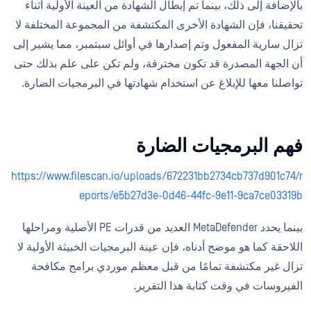
بالإضافة إلى ذلك، بينما تم إبطال الشهادة من العينة الأولية أثناء
تحقيقنا، فإن الشهادة الأخرى المكتشفة من المجموعة المختلفة لا
تزال سارية المفعول وتم إصدارها في أوائل سبتمبر، مما يشير إلى
أن الجهة المصدرة قد تكون مخترقة، ولم تكن على علم بذلك حتى
تواصلنا معها للإبلاغ عن استخدام شهادتها في البرمجيات الضارة.
فهم البرمجيات الضارة
https://www.filescan.io/uploads/672231bb2734cb737d901c74/r
eports/e5b27d3e-0d46-44fc-9e11-9ca7ce03319b
بينما يحدد MetaDefender العديد من قدرات PE الأصلية ومراحلها
اللاحقة كما هو موضح أدناه، فإن عينة البرمجيات الخبيثة الأولية لا
تزال غير مكتشفة تمامًا من قبل معظم موردي برامج مكافحة
الفيروسات في وقت كتابة هذا التقرير.