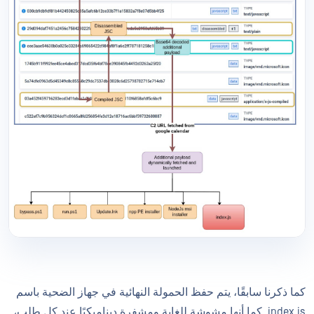
كما ذكرنا سابقًا، يتم حفظ الحمولة النهائية في جهاز الضحية باسم
index.js. كما أنها مشوشة للغاية ومشفرة ديناميكيًا عند كل طلب،