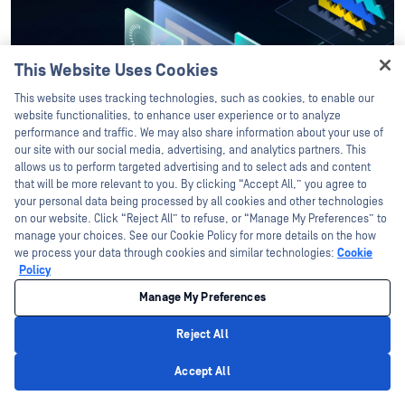
This Website Uses Cookies
Hey there!
This website uses tracking technologies, such as cookies, to enable our
I'm Ozzy, your OPSWAT virtual assistant.
website functionalities, to enhance user experience or to analyze
How can I help you secure what's critical
performance and traffic. We may also share information about your use of
today?
our site with our social media, advertising, and analytics partners. This
allows us to perform targeted advertising and to select ads and content
that will be more relevant to you. By clicking “Accept All,” you agree to
your personal data being processed by all cookies and other technologies
on our website. Click “Reject All” to refuse, or “Manage My Preferences” to
manage your choices. See our Cookie Policy for more details on the how
we process your data through cookies and similar technologies:
Cookie
Policy
Manage My Preferences
Reject All
Privacy Policy
Accept All
آخر المقالات