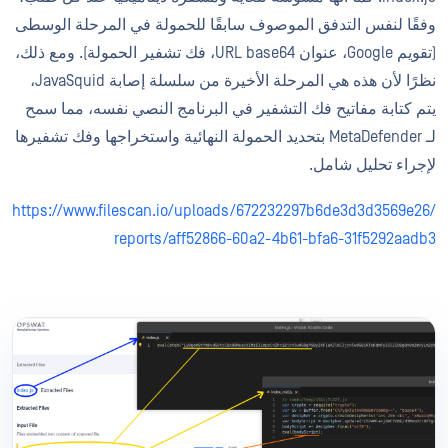
وفقًا لنفس التدفق الموصوف سابقًا للحمولة في المرحلة الوسطى
(تقويم Google، عنوان URL base64، فك تشفير الحمولة). ومع ذلك،
نظرًا لأن هذه هي المرحلة الأخيرة من سلسلة إصابة JavaSquid،
يتم كتابة مفاتيح فك التشفير في البرنامج النصي نفسه، مما سمح
لـ MetaDefender بتحديد الحمولة النهائية واستخراجها وفك تشفيرها
لإجراء تحليل شامل.
https://www.filescan.io/uploads/672232297b6de3d3d3569e26/
reports/aff52866-60a2-4b61-bfa6-31f5292aadb3