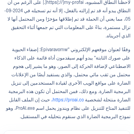
لاحظنا النطاق المشبوه، https[://]my-profai[.] على الرغم من أن
النطاق يبدو أنه قد تم إزالته بالفعل، إلا أنه تم تسجيله في 2024-09-
05، مما يعني أن الحملة قد تم إطلاقها مؤخرًا ومن المحتمل أنها لا
تزال مستمرة، بناءً على المعلومات التي تم جمعها أثناء التحقيق
الذي أجريناه.
وفقًا لعنوان موقعهم الإلكتروني "Epivaravomw: إضفاء الحيوية
على صورك الثابتة" يبدو أنهم سيقدمون أداة قائمة على الذكاء
الاصطناعي لإضافة الحركة إلى الصور، وهو ما يشير إلى هجوم
محتمل من ثقب مائي محتمل، والذي يستفيد أيضًا من الإعلانات
الضارة على مواقع الويب الأخرى لقيادة المستخدمين إلى تنزيل
البرمجية الضارة. ومع ذلك، فمن المحتمل أن تكون هذه البرمجية
الضارة منتحلة لشخصية
https://proai.co،
حيث إن الملف القابل
للتنفيذ المتاح للتنزيل على نظام ويندوز يحمل اسم ProAI.exe، وهو
نموذج البرمجية الضارة الذي سنقوم بتحليله في المستقبل.