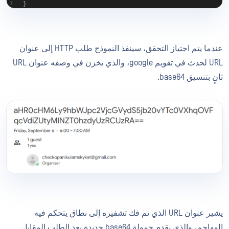
عندما يتم اجتياز التحقق، سينفذ النموذج طلب HTTP إلى عنوان
URL لحدث في تقويم google، والذي يخزن في وصفه عنوان URL
ثانٍ بتنسيق base64.
يشير عنوان URL الذي تم فك تشفيره إلى نطاق يتحكم فيه
المهاجم، والذي يقدم حمولة base64 جديدة بعد الطلب المقابل.