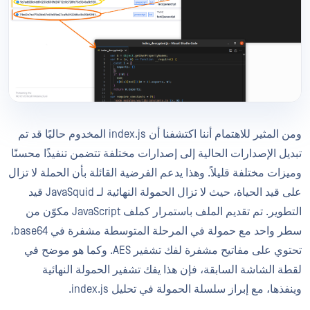
ومن المثير للاهتمام أننا اكتشفنا أن index.js المخدوم حاليًا قد تم
تبديل الإصدارات الحالية إلى إصدارات مختلفة تتضمن تنفيذًا محسنًا
وميزات مختلفة قليلاً. وهذا يدعم الفرضية القائلة بأن الحملة لا تزال
على قيد الحياة، حيث لا تزال الحمولة النهائية لـ JavaSquid قيد
التطوير. تم تقديم الملف باستمرار كملف JavaScript مكوّن من
سطر واحد مع حمولة في المرحلة المتوسطة مشفرة في base64،
تحتوي على مفاتيح مشفرة لفك تشفير AES. وكما هو موضح في
لقطة الشاشة السابقة، فإن هذا يفك تشفير الحمولة النهائية
وينفذها، مع إبراز سلسلة الحمولة في تحليل index.js.