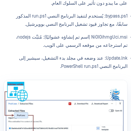
على ما يبدو دون تأثير على السلوك العام.
bypass.ps1: يُستخدم لتنفيذ البرنامج النصي run.ps1 المذكور
سابقًا، مع تجاوز قيود تشغيل البرنامج النصي بوويرشيل.
NiOIOihmgUci.msi (اسم تم إنشاؤه عشوائيًا): مُثبِّت nodejs،
تم استرجاعه من موقعه الرسمي على الويب.
Update.lnk: عند وضعه في مجلد بدء التشغيل، سيشير إلى
البرنامج النصي PowerShell run.ps1.