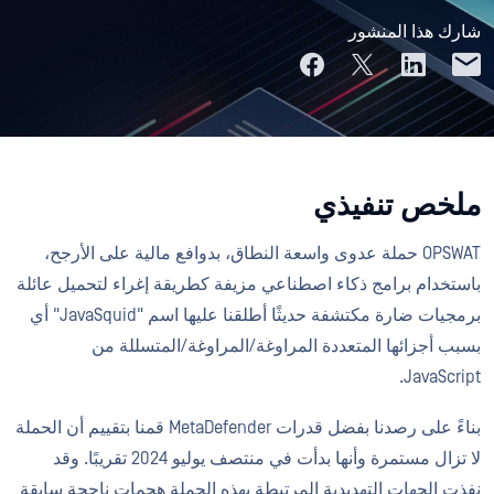
شارك هذا المنشور
ملخص تنفيذي
OPSWAT حملة عدوى واسعة النطاق، بدوافع مالية على الأرجح،
باستخدام برامج ذكاء اصطناعي مزيفة كطريقة إغراء لتحميل عائلة
برمجيات ضارة مكتشفة حديثًا أطلقنا عليها اسم "JavaSquid" أي
بسبب أجزائها المتعددة المراوغة/المراوغة/المتسللة من
JavaScript.
بناءً على رصدنا بفضل قدرات MetaDefender قمنا بتقييم أن الحملة
لا تزال مستمرة وأنها بدأت في منتصف يوليو 2024 تقريبًا. وقد
نفذت الجهات التهديدية المرتبطة بهذه الحملة هجمات ناجحة سابقة