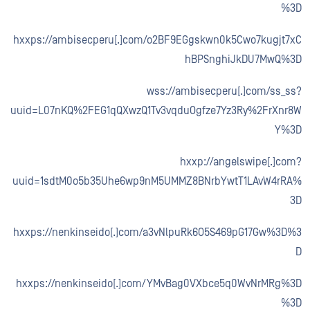
%3D
hxxps://ambisecperu[.]com/o2BF9EGgskwn0k5Cwo7kugjt7xC
hBPSnghiJkDU7MwQ%3D
wss://ambisecperu[.]com/ss_ss?
uuid=L07nKQ%2FEG1qQXwzQ1Tv3vqduOgfze7Yz3Ry%2FrXnr8W
Y%3D
hxxp://angelswipe[.]com?
uuid=1sdtM0o5b35Uhe6wp9nM5UMMZ8BNrbYwtT1LAvW4rRA%
3D
hxxps://nenkinseido[.]com/a3vNlpuRk6O5S469pG17Gw%3D%3
D
hxxps://nenkinseido[.]com/YMvBag0VXbce5q0WvNrMRg%3D
%3D