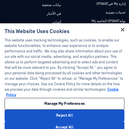
إدارة My فيOPSWAT
بيانات صحفية
خدمات تنفيذية
في الأخبار
بوابةOPSWAT الخاصة My
أحداث
وثائق تقنية
This Website Uses Cookies
ندوات عبر الإنترنت
Hey there!
دورات تدريبية
أوراق البيانات
This website uses tracking technologies, such as cookies, to enable our
I'm Ozzy, your OPSWAT virtual assistant.
website functionalities, to enhance user experience or to analyze
برنامج الثغرات الأمنية
مستندات تقنية
How can I help you secure what's critical
performance and traffic. We may also share information about your use of
الشركاء
today?
our site with our social media, advertising, and analytics partners. This
أدوات مجانية
allows us to perform targeted advertising and to select ads and content
شهادات
that will be more relevant to you. By clicking “Accept All,” you agree to
شركاء التكنولوجيا
your personal data being processed by all cookies and other technologies
on our website. Click “Reject All” to refuse, or “Manage My Preferences” to
برنامج شركاء القنوات
manage your choices. See our Cookie Policy for more details on the how
we process your data through cookies and similar technologies:
Cookie
©2026 OPSWAT . جميع الحقوق محفوظة. OPSWAT و MetaDefender و Metascan و
Policy
MetaAccess OPSWAT و Trust no File. Trust No Device. و OPSWAT و Protecting the
World's Critical Infrastructure و Deep CDR™ Technology و InQuest وشعار InQuest و
Manage My Preferences
DFI و RetroHunt و Deep File Inspection و Join the Hunt هي علامات تجارية مملوكة
OPSWAT العلامات التجارية الخاصة بالجهات الخارجية هي ملك لأصحابها المعنيين.
القانون
سياسة الخصوصية
إدارة تفضيلات ملفات تعريف الارتباط
خيارات
Reject All
الخصوصية الخاصة بك في كاليفورنيا
Privacy Policy
Accept All