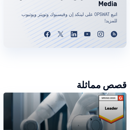
Media
اتبع OPSWAT على لينكد إن وفيسبوك وتويتر ويوتيوب
للمزيد!
قصص مماثلة