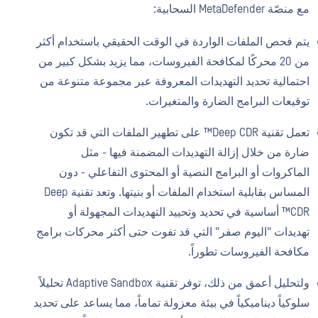
مع منصّة MetaDefender السحابية:
يتم فحص الملفات الواردة في الوقت الحقيقي باستخدام أكثر
من 20 محركًا لمكافحة الفيروسات، مما يزيد بشكل كبير من
احتمالية تحديد التهديدات المعروفة عبر مجموعة متنوعة من
توقيعات البرامج الضارة والمتغيرات.
تعمل تقنية Deep CDR™ على تطهير الملفات التي قد تكون
ضارة من خلال إزالة التهديدات المضمنة فيها - مثل
الماكروات أو البرامج النصية أو المحتوى التفاعلي - دون
المساس بقابلية استخدام الملفات أو بنيتها. وتعد تقنية Deep
CDR™ أساسية في تحديد وتحييد التهديدات المجهولة أو
تهديدات "اليوم صفر" التي قد تفوت حتى أكثر محركات برامج
مكافحة الفيروسات تطوراً.
ولتحليل أعمق من ذلك، توفر تقنية Adaptive Sandbox تحليلاً
سلوكياً ديناميكياً في بيئة معزولة تماماً، مما يساعد على تحديد