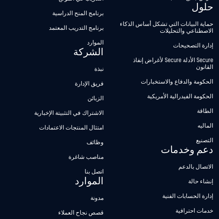
حلول
برنامج المنح الدراسية
حماية البيانات التي تشكل أساس الذكاء
برنامج التدريب المعتمد
الاصطناعي والتحليلات
الموارد
إدارة التصحيحات
الشركة
Secure الأدلة Secure لأغراض إنفاذ
القانون
نبذة
الحكومة والدفاع والاستخبارات
فريق الإدارة
الحكومة الفيدرالية الأمريكية
الزبائن
الطاقة
الاشتراك في التثبيتة الإخبارية
الماليه
امتثال المنتجات الاعتمادات
التصنيع
وظائف
دعم وخدمات
مناصب شاغرة
الاتصال بالدعم
اتصل بنا
الموارد
إنشاء حالة
إدارة الحسابات الفنية
مدونة
خدمات احترافية
قصص نجاح العملاء