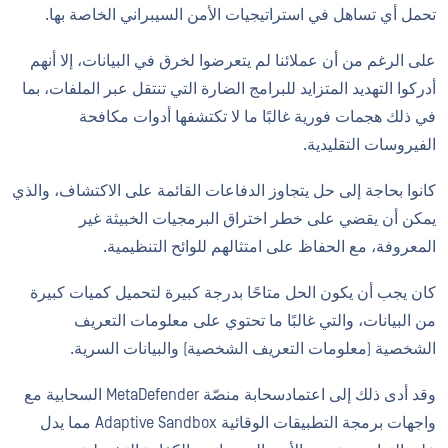
تحمل أي تساهل في استراتيجيات الأمن السيبراني الخاصة بها.
على الرغم من أن عملائنا لم يتعرضوا لخرق في البيانات، إلا أنهم
أدركوا التهديد المتزايد للبرامج الضارة التي تنتقل عبر الملفات، بما
في ذلك هجمات فورية غالبًا ما لا تكتشفها أدوات مكافحة
الفيروسات التقليدية.
كانوا بحاجة إلى حل يتجاوز الدفاعات القائمة على الاكتشاف، والذي
يمكن أن يقضي على خطر اختراق البرمجيات الخبيثة غير
المعروفة، مع الحفاظ على امتثالهم للوائح التنظيمية.
كان يجب أن يكون الحل متاحًا بدرجة كبيرة لتحميل كميات كبيرة
من البيانات، والتي غالبًا ما تحتوي على معلومات التعريف
الشخصية (معلومات التعريف الشخصية) والبيانات السرية.
وقد أدى ذلك إلى اعتمادسحابة منصّة MetaDefender السحابية مع
واجهات برمجة التطبيقات الوقائية Adaptive Sandbox مما يدل