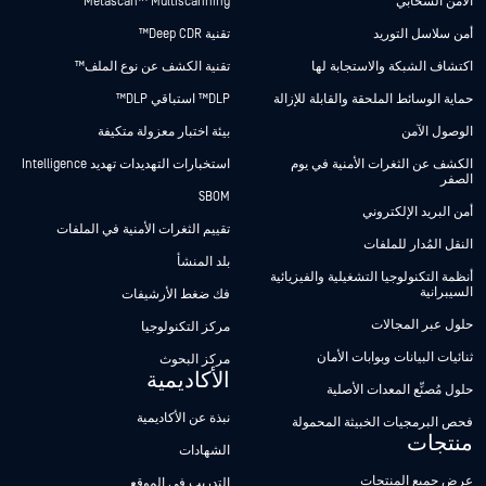
الأمن السحابي
Metascan™ Multiscanning
أمن سلاسل التوريد
تقنية Deep CDR™
اكتشاف الشبكة والاستجابة لها
تقنية الكشف عن نوع الملف™
حماية الوسائط الملحقة والقابلة للإزالة
DLP™ استباقي DLP™
الوصول الآمن
بيئة اختبار معزولة متكيفة
الكشف عن الثغرات الأمنية في يوم
استخبارات التهديدات تهديد Intelligence
الصفر
SBOM
أمن البريد الإلكتروني
تقييم الثغرات الأمنية في الملفات
النقل المُدار للملفات
بلد المنشأ
أنظمة التكنولوجيا التشغيلية والفيزيائية
السيبرانية
فك ضغط الأرشيفات
حلول عبر المجالات
مركز التكنولوجيا
ثنائيات البيانات وبوابات الأمان
مركز البحوث
الأكاديمية
حلول مُصنِّع المعدات الأصلية
نبذة عن الأكاديمية
فحص البرمجيات الخبيثة المحمولة
منتجات
الشهادات
عرض جميع المنتجات
التدريب في الموقع