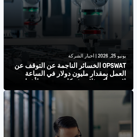
يونيو 25, 2026 | أخبار الشركة
OPSWAT الخسائر الناجمة عن التوقف عن
العمل بمقدار مليون دولار في الساعة
لإحدى أكبر ثلاث شركات مصنعة لأشباه
الموصلات
اقرأ أكثر