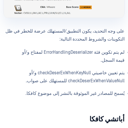
على وجه التحديد، يكون التطبيق/المستهلك عرضة للخطر في ظل
التكوينات والشروط المحددة التالية:
لم يتم تكوين فئة ErrorHandlingDeserializer لمفتاح و/أو
قيمة السجل.
يتم تعيين خاصيتي checkDeserExWhenKeyNull و/أو
checkDeserExWhenValueNull للمستهلك على صواب.
يُسمح للمصادر غير الموثوقة بالنشر إلى موضوع كافكا.
أباتشي كافكا