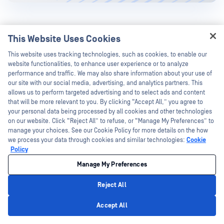
This Website Uses Cookies
Hey there!
This website uses tracking technologies, such as cookies, to enable our
ابق على اطلاع دائم OPSWAT!
I'm Ozzy, your OPSWAT virtual assistant.
website functionalities, to enhance user experience or to analyze
How can I help you secure what's critical
performance and traffic. We may also share information about your use of
اشترك اليوم لتلقي آخر تحديثات الشركة,
today?
our site with our social media, advertising, and analytics partners. This
والقصص ومعلومات عن الفعاليات والمزيد.
allows us to perform targeted advertising and to select ads and content
that will be more relevant to you. By clicking “Accept All,” you agree to
your personal data being processed by all cookies and other technologies
on our website. Click “Reject All” to refuse, or “Manage My Preferences” to
اشترك
manage your choices. See our Cookie Policy for more details on the how
we process your data through cookies and similar technologies:
Cookie
Policy
Manage My Preferences
Reject All
Privacy Policy
Accept All