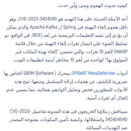
كيفية حدوث الهجوم ومتى وأين حدث.
أحد الأمثلة الحديثة على هذا التهديد هو CVE-2023-3404040، وهو
ناقل هجوم إلغاء التهيئة في Spring ل Apache Kafka والذي يمكن
أن يؤدي إلى تنفيذ التعليمات البرمجية عن بُعد (RCE). في الواقع، تم
تسليط الضوء على انتشار ثغرات إلغاء التهيئة من خلال قائمة
OWASP لأهم 10 ثغرات، والتي تتضمن "إلغاء تهيئة البيانات غير
الموثوق بها" كواحدة من أهم 10 مخاطر أمنية لتطبيقات الويب.
أدوات
OPSWAT MetaDefender
بمحرك SBOM (Software ) الخاص بها
ضرورية للكشف عن هجمات إزالة التسلسل ومنعها. تتيح هذه
الأدوات للمطورين فحص وتحليل أكوادهم بفعالية، مما يضمن عدم
إغفال أي ثغرات أمنية.
سيناقش زملاؤنا الخريجون في هذه المدونة تفاصيل CVE-2023-
340404040 واستغلالها، وكيفية تأمين المكونات مفتوحة المصدر
ضد التهديدات المماثلة.