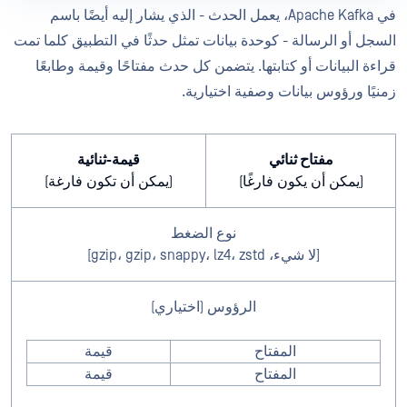
في Apache Kafka، يعمل الحدث - الذي يشار إليه أيضًا باسم
السجل أو الرسالة - كوحدة بيانات تمثل حدثًا في التطبيق كلما تمت
قراءة البيانات أو كتابتها. يتضمن كل حدث مفتاحًا وقيمة وطابعًا
زمنيًا ورؤوس بيانات وصفية اختيارية.
مفتاح ثنائي
قيمة-ثنائية
(يمكن أن يكون فارغًا)
(يمكن أن تكون فارغة)
نوع الضغط
[لا شيء، gzip، gzip، snappy، lz4، zstd]
الرؤوس (اختياري)
المفتاح
قيمة
المفتاح
قيمة