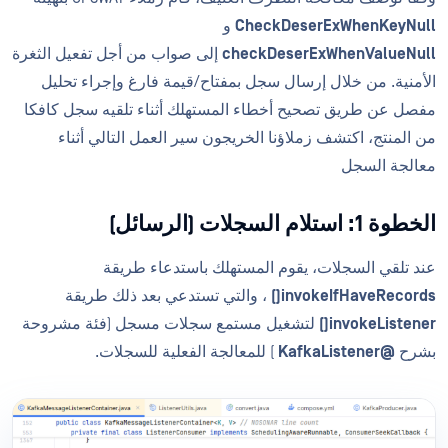
CheckDeserExWhenKeyNull
و
checkDeserExWhenValueNull
إلى صواب من أجل تفعيل الثغرة
الأمنية. من خلال إرسال سجل بمفتاح/قيمة فارغ وإجراء تحليل
مفصل عن طريق تصحيح أخطاء المستهلك أثناء تلقيه سجل كافكا
من المنتج، اكتشف زملاؤنا الخريجون سير العمل التالي أثناء
معالجة السجل
الخطوة 1: استلام السجلات (الرسائل)
عند تلقي السجلات، يقوم المستهلك باستدعاء طريقة
invokeIfHaveRecords()
، والتي تستدعي بعد ذلك طريقة
invokeListener()
لتشغيل مستمع سجلات مسجل (فئة مشروحة
بشرح
@KafkaListener
) للمعالجة الفعلية للسجلات.