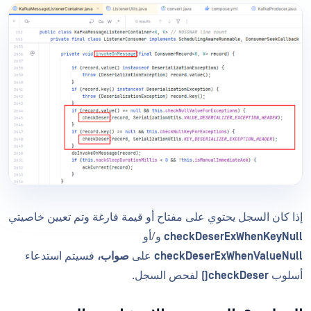
إذا كان السجل يحتوي على مفتاح أو قيمة فارغة وتم تعيين خاصيتي
checkDeserExWhenKeyNull
و/أو
checkDeserExWhenValueNull
على
صواب،
فسيتم استدعاء
أسلوب
checkDeser()
لفحص السجل.