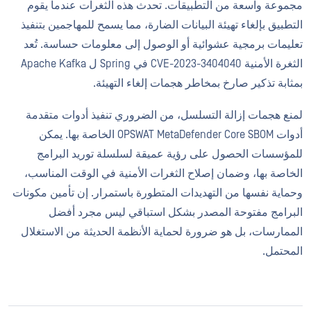
مجموعة واسعة من التطبيقات. تحدث هذه الثغرات عندما يقوم
التطبيق بإلغاء تهيئة البيانات الضارة، مما يسمح للمهاجمين بتنفيذ
تعليمات برمجية عشوائية أو الوصول إلى معلومات حساسة. تُعد
الثغرة الأمنية CVE-2023-3404040 في Spring ل Apache Kafka
بمثابة تذكير صارخ بمخاطر هجمات إلغاء التهيئة.
لمنع هجمات إزالة التسلسل، من الضروري تنفيذ أدوات متقدمة
أدوات OPSWAT MetaDefender Core SBOM الخاصة بها. يمكن
للمؤسسات الحصول على رؤية عميقة لسلسلة توريد البرامج
الخاصة بها، وضمان إصلاح الثغرات الأمنية في الوقت المناسب،
وحماية نفسها من التهديدات المتطورة باستمرار. إن تأمين مكونات
البرامج مفتوحة المصدر بشكل استباقي ليس مجرد أفضل
الممارسات، بل هو ضرورة لحماية الأنظمة الحديثة من الاستغلال
المحتمل.