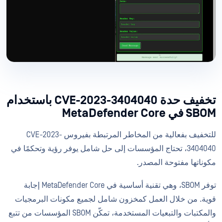
تخفيف حدة CVE-2023-3404040 باستخدام
SBOM في MetaDefender Core
للتخفيف بفعالية من المخاطر المرتبطة بفيروس CVE-2023-
3404040، تحتاج المؤسسات إلى حل شامل يوفر رؤية وتحكمًا في
مكوناتها مفتوحة المصدر.
توفر SBOM، وهي تقنية أساسية في MetaDefender Core إجابة
قوية. من خلال العمل كمخزون شامل لجميع مكونات البرمجيات
والمكتبات والتبعيات المستخدمة، تمكّن SBOM المؤسسات من تتبع