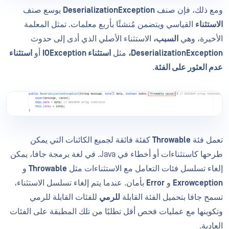
ومع ذلك، فإن صنف
DeserializationException
يوسع صنف
الاستثناء
القياسي ويتضمن مُنشئًا بأربع معلمات. تمثل المعلمة
الأخيرة، وهي
السبب،
الاستثناء الأصلي الذي أدى إلى حدوث
DeserializationException،
مثل
استثناء IOException
أو
استثناء
عدم العثور على الفئة
.
تعمل فئة
Throwable
كفئة فائقة لجميع الكائنات التي يمكن
طرحها كاستثناءات أو أخطاء في Java. في لغة برمجة جافا، يمكن
إلغاء تسلسل فئات التعامل مع الاستثناءات مثل
Throwable
و
Exrowception
و
Error
بأمان. عندما يتم إلغاء تسلسل الاستثناء،
تسمح جافا بتحميل الفئة القابلة
للرمي
للفئات القابلة للرمي
وتكوينها مع عمليات فحص أقل تطلبًا من تلك المطبقة على الفئات
العادية.