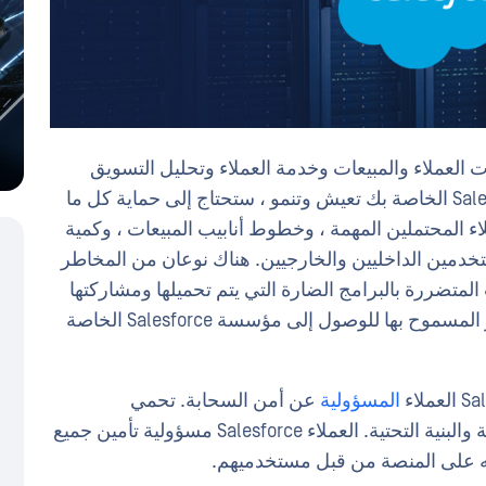
 علاقات العملاء والمبيعات وخدمة العملاء وتحليل التسويق
بشكل أفضل وما إلى ذلك. نظرا لأن بيئة Salesforce الخاصة بك تعيش وتنمو ، ستحتاج إلى حماية كل ما
ملاء المحتملين المهمة ، وخطوط أنابيب المبيعات ، وكمية
تخدمين الداخليين والخارجيين. هناك نوعان من المخاطر
الخاصة بك: الملفات المتضررة بالبرامج الضارة التي يتم تحميلها ومشاركتها
من قبل المستخدمين والأجهزة غير الآمنة أو غير المسموح بها للوصول إلى مؤسسة Salesforce الخاصة
المسؤولية
عن أمن السحابة. تحمي
Salesforce مختلف التطبيقات والوصول والشبكة والبنية التحتية. العملاء Salesforce مسؤولية تأمين جميع
له على المنصة من قبل مستخدميهم.