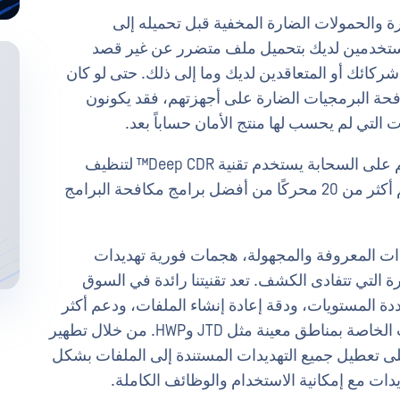
 والحمولات الضارة المخفية قبل تحميله إلى
 أحد المستخدمين لديك بتحميل ملف متضرر عن غير قصد
كائك أو المتعاقدين لديك وما إلى ذلك. حتى لو كان
فحة البرمجيات الضارة على أجهزتهم، فقد يكونون
لتي لم يحسب لها منتج الأمان حساباً بعد.
MetaDefender Cloud حل للكشف والوقاية قائم على السحابة يستخدم تقنية Deep CDR™ لتنظيف
الملفات، بالإضافة إلى Multiscanning التي تضم أكثر من 20 محركًا من أفضل برامج مكافحة البرامج
ات المعروفة والمجهولة، هجمات فورية تهديدات
ضارة المتطورة التي تتفادى الكشف. تعد تقنيتنا رائدة في السوق
دة المستويات، ودقة إعادة إنشاء الملفات، ودعم أكثر
من 100 نوع من الملفات، بما في ذلك التنسيقات الخاصة بمناطق معينة مثل JTD وHWP. من خلال تطهير
بناء كل ملف، تعمل تقنية Deep CDR™ على تعطيل جميع التهديدات المستندة إلى الملفات بشكل
ات مع إمكانية الاستخدام والوظائف الكاملة.