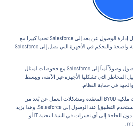
مع زيادة سيناريوهات العمل من المنزل ، قد تمثل إدارة الوصول عن بعد إلى Salesforce تحديا كبيرا مع
فريق الأمان الخاص بك. يجب أن يكون لديك رؤية واضحة والتحكم في الأجهزة التي تصل إلى Salesforce
OPSWAT MetaDefender توفر وحدة الوصول الوصول وصولاً آمناً إلى Salesforce مع فحوصات امتثال
ل المخاطر التي تشكلها الأجهزة غير الآمنة، ويبسط
الجهد في حماية النظام.
MetaDefender يعمل الوصول على حل مشكلات ملكية BYOD المعقدة ومشكلات العمل عن بُعد من
خلال منح كل جهاز هوية مستخدم (IdP أو اسم مستخدم التطبيق) عند الوصول إلى Salesforce. وهذا يزيد
من التحكم في الأجهزة غير المُدارة بشكل كبير، دون الحاجة إلى أي تغييرات في البنية التحتية IT أو