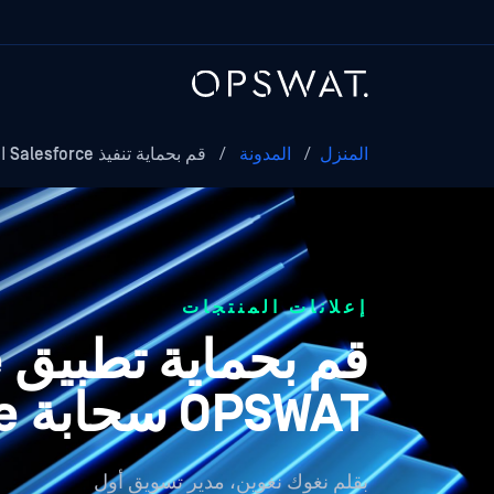
المنزل
/
المدونة
/
قم بحماية تنفيذ Salesforce الخاص بك باستخدام...
إعلانات المنتجات
OPSWAT سحابة Security for Salesforce
بقلم
نغوك نغوين، مدير تسويق أول