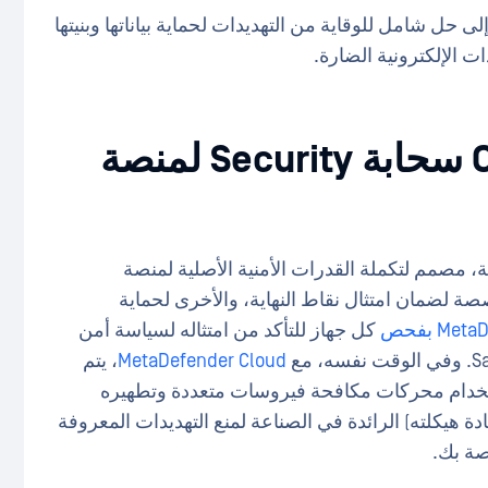
لتي تستخدم Salesforce إلى حل شامل للوقاية من التهديدات لحماية بياناتها وبنيتها
ت الإلكترونية الضارة.
الأمن السحابي OPSWAT سحابة Security لمنصة
، مصمم لتكملة القدرات الأمنية الأصلية لمنصة
ا مخصصة لضمان امتثال نقاط النهاية، والأخرى لحماية
Me بفحص
كل جهاز للتأكد من امتثاله لسياسة أمن
MetaDefender Cloud
، يتم
لف يتم تحميله إلى Salesforce باستخدام محركات مكافحة فيروسات متعددة وتطهيره
حييد المحتوى وإعادة هيكلته) الرائدة في الصناعة لمنع التهديدات المعروفة