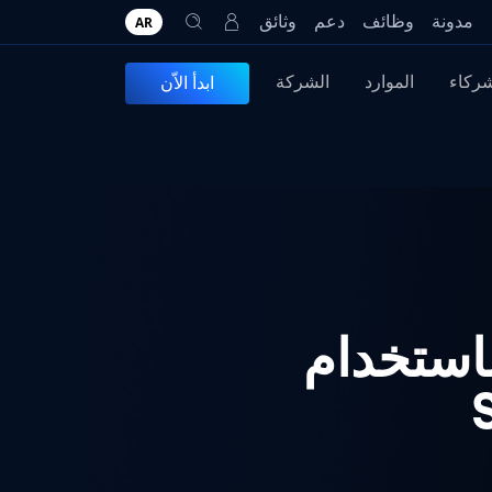
مدونة
وظائف
دعم
وثائق
AR
شركاء
الموارد
الشركة
ابدأ الاّن
S الخاص بك باستخدام