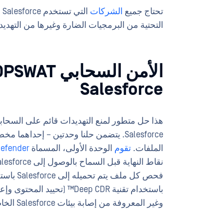
تحتاج جميع
الشركات
ا
التحتية من البرمجيات الضارة وغيرها من التهديدا
Salesforce
هذا حل متطور لمنع التهديدات قائم على السحابة
Salesforce. يتضمن حلنا وحدتين – إحداهم
الملفات.
تقوم
الوحدة الأولى، المسماة
taDefender
نقاط النهاية قبل السماح بالوصول إلى Salesforce. وفي الوقت نفسه، مع
فحص كل م
باستخدام تقنية Deep CDR™ (ت
وغير المعروفة من إصابة بيئات Salesforce الخاصة بك.