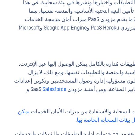
طوير أدوات التطبيقات واختبارها ونشرها في بيئة سحابية. في هذا
مين البنية التحتية الأساسية والمنصة نفسها، بينما
العملاء مسؤولية تأمين تطبيقاتهم وبياناتهم. عادةً ما يقدم مزودي PaaS ميزات أمان مدمجة الخدمات
دمجها بسهولة في تطبيقات العملاء. ومن أمثلة مزودي PaaS Heroku وGoogle App Engine وMicrosoft
حابية تطبيقات مُدارة بالكامل يمكن الوصول إليها عبر الإنترنت.
اسية والمنصة والتطبيقات نفسها. ومع ذلك، لا يزال
ون مسؤولية إدارة وصول المستخدمين وتكوين إعدادات
ير الصناعة. ومن أمثلة مزودي SaaS
Salesforce
و
السحابة والاستفادة من ميزات الأمان الخدمات
يمكن
يئات السحابة الخاصة بها
.
على سبيل المثال، توفر خدمات F5 سحابة الموزعة من F5 خدمات إدارة التطبيقات والشبكات والخدمات