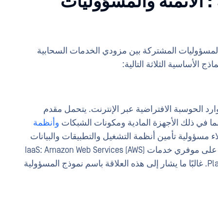
: الأتمتة والمسؤوليات
المسؤوليات المشتركة بين مزودي الخدمات السحابية
ذج الأساسية الثلاثة التالية:
حابية موارد الحوسبة الافتراضية عبر الإنترنت. يتحمل مقدم
 بما في ذلك الأجهزة المادية ومكونات الشبكات
وأنظمة
اء مسؤولية تأمين أنظمة التشغيل والتطبيقات والبيانات
المستضافة داخل البيئة الافتراضية. ومن الأمثلة على موفري خدمات IaaS: Amazon Web Services (AWS)
وMicrosoft Azure وGoogle سحابة Platform (GCP). غالبًا ما يشار إلى هذه العلاقة باسم نموذج المسؤولية