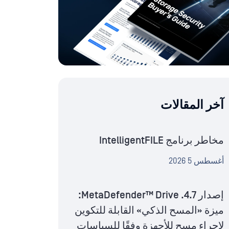
آخر المقالات
مخاطر برنامج IntelligentFILE
أغسطس 5 2026
إصدار MetaDefender™ Drive .4.7:
ميزة «المسح الذكي» القابلة للتكوين
لإجراء مسح للأجهزة وفقًا للسياسات