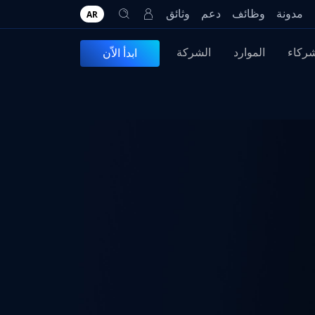
مدونة
وظائف
دعم
وثائق
AR
شركاء
الموارد
الشركة
ابدأ الاّن