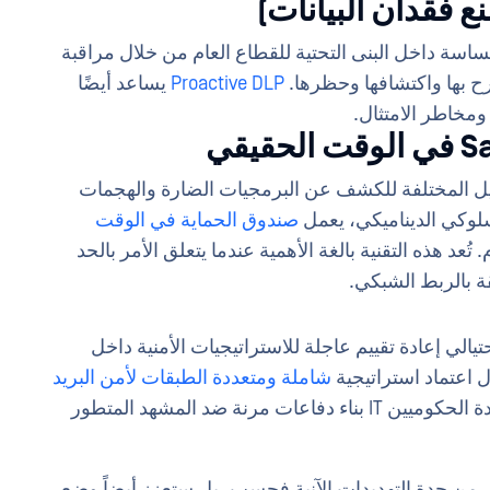
سة داخل البنى التحتية للقطاع العام من خلال مراقبة
رح بها واكتشافها وحظرها.
Proactive DLP
يساعد أيضًا
ومخاطر الامتثال.
يقي
ل المختلفة للكشف عن البرمجيات الضارة والهجمات
سلوكي الديناميكي، يعمل
صندوق الحماية في الوقت
تُعد هذه التقنية بالغة الأهمية عندما يتعلق الأمر بالحد
ة بالربط الشبكي.
الي إعادة تقييم عاجلة للاستراتيجيات الأمنية داخل
 اعتماد استراتيجية
شاملة ومتعددة الطبقات لأمن البريد
مدعومة بأحدث التقنيات، يمكن للقادة الحكوميين IT بناء دفاعات مرنة ضد المشهد المتطور
ف من حدة التهديدات الآنية فحسب، بل ستعزز أيضاً وضع