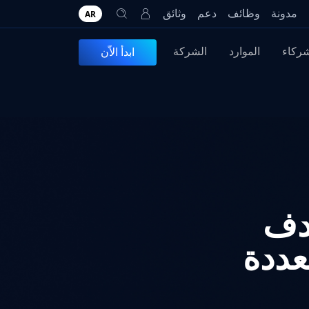
مدونة
وظائف
دعم
وثائق
AR
شركاء
الموارد
الشركة
ابدأ الاّن
هدف
عددة