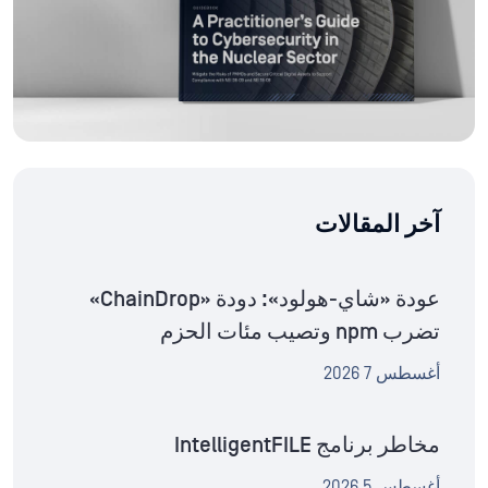
آخر المقالات
عودة «شاي-هولود»: دودة «ChainDrop»
تضرب npm وتصيب مئات الحزم
أغسطس 7 2026
مخاطر برنامج IntelligentFILE
أغسطس 5 2026