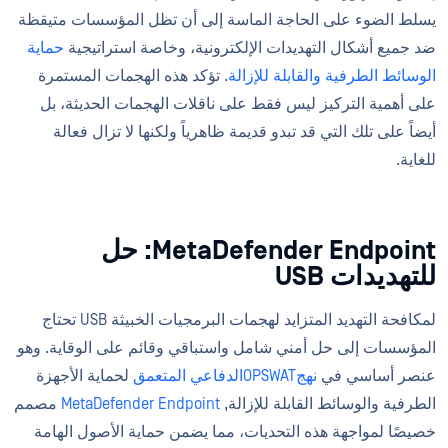
يسلط الضوء على الحاجة الماسة إلى أن تظل المؤسسات متيقظة
ضد جميع أشكال التهديدات الإلكترونية، وخاصة استراتيجية
حماية
الوسائط الطرفية والقابلة للإزالة
. تؤكد هذه الهجمات المستمرة
على أهمية التركيز ليس فقط على ناقلات الهجمات الحديثة، بل
أيضاً على تلك التي قد تبدو قديمة ظاهرياً ولكنها لا تزال فعالة
للغاية.
MetaDefender Endpoint: حل
للتهديدات USB
لمكافحة التهديد المتزايد لهجمات البرمجيات الخبيثة USB تحتاج
المؤسسات إلى حل أمني شامل واستباقي وقائم على الوقاية. وهو
عنصر أساسي في
نهجOPSWATالدفاعي المتعمق
لحماية الأجهزة
الطرفية والوسائط القابلة للإزالة,
MetaDefender Endpoint
مصمم
خصيصًا لمواجهة هذه التحديات، مما يضمن حماية الأصول الهامة