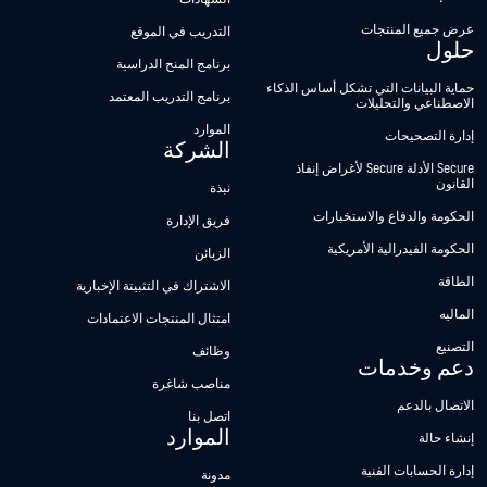
عرض جميع المنتجات
التدريب في الموقع
حلول
برنامج المنح الدراسية
حماية البيانات التي تشكل أساس الذكاء
برنامج التدريب المعتمد
الاصطناعي والتحليلات
الموارد
إدارة التصحيحات
الشركة
Secure الأدلة Secure لأغراض إنفاذ
القانون
نبذة
الحكومة والدفاع والاستخبارات
فريق الإدارة
الحكومة الفيدرالية الأمريكية
الزبائن
الطاقة
الاشتراك في التثبيتة الإخبارية
الماليه
امتثال المنتجات الاعتمادات
التصنيع
وظائف
دعم وخدمات
مناصب شاغرة
الاتصال بالدعم
اتصل بنا
الموارد
إنشاء حالة
إدارة الحسابات الفنية
مدونة