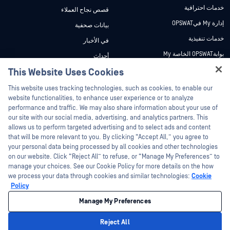
خدمات احترافية
قصص نجاح العملاء
إدارة My فيOPSWAT
بيانات صحفية
خدمات تنفيذية
في الأخبار
بوابةOPSWAT الخاصة My
أحداث
وثائق تقنية
This Website Uses Cookies
ندوات عبر الإنترنت
Hey there!
دورات تدريبية
أوراق البيانات
This website uses tracking technologies, such as cookies, to enable our
I'm Ozzy, your OPSWAT virtual assistant.
website functionalities, to enhance user experience or to analyze
برنامج الثغرات الأمنية
مستندات تقنية
How can I help you secure what's critical
performance and traffic. We may also share information about your use of
الشركاء
today?
our site with our social media, advertising, and analytics partners. This
أدوات مجانية
allows us to perform targeted advertising and to select ads and content
شهادات
that will be more relevant to you. By clicking “Accept All,” you agree to
شركاء التكنولوجيا
your personal data being processed by all cookies and other technologies
on our website. Click “Reject All” to refuse, or “Manage My Preferences” to
برنامج شركاء القنوات
manage your choices. See our Cookie Policy for more details on the how
we process your data through cookies and similar technologies:
Cookie
©2026 OPSWAT . جميع الحقوق محفوظة. OPSWAT و MetaDefender و Metascan و
Policy
MetaAccess OPSWAT و Trust no File. Trust No Device. و OPSWAT و Protecting the
World's Critical Infrastructure و Deep CDR™ Technology و InQuest وشعار InQuest و
Manage My Preferences
DFI و RetroHunt و Deep File Inspection و Join the Hunt هي علامات تجارية مملوكة
OPSWAT العلامات التجارية الخاصة بالجهات الخارجية هي ملك لأصحابها المعنيين.
القانون
سياسة الخصوصية
إدارة تفضيلات ملفات تعريف الارتباط
خيارات
Reject All
الخصوصية الخاصة بك في كاليفورنيا