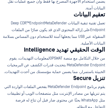
يضمن استخدام الأجهزة المصرح بها فقط وأن جميع عمليات نقل
البيانات آمنة.
تعقيم البيانات
تعمل تقنية تنقية البيانات Deep CDR™EndpointMetaDefender
Endpointعلى إزالة المحتوى الذي قد يكون ضارًا من الملفات
المنقولة عبر USB مما يجعلها آمنة للاستخدام دون المساس بسلامة
البيانات الأصلية.
الوقت الحقيقي تهديد Intelligence
من خلال التكامل مع منصة OPSWATلمعلومات التهديدات، يقوم
MetaDefender Endpoint بتحديث قدرات الكشف عن البرمجيات
الخبيثة باستمرار، مما يضمن حماية مؤسستك من أحدث التهديدات.
تنزيل Secure
يقوم برنامج MetaDefender Endpoint بفحص الملفات الواردة التي
يتم تنزيلها من مصادر الإنترنت مثل متصفحات الويب أو تطبيقات
مثل WhatsApp بحثًا عن محتوى ضار قبل أن تتاح له فرصة
التفاعل مع النظام.