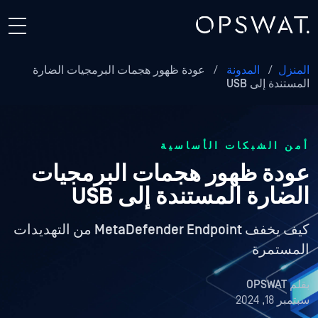
المنزل
/
المدونة
/
عودة ظهور هجمات البرمجيات الضارة
المستندة إلى USB
أمن الشبكات الأساسية
عودة ظهور هجمات البرمجيات
الضارة المستندة إلى USB
كيف يخفف MetaDefender Endpoint من التهديدات
المستمرة
بقلم
OPSWAT
سبتمبر 18, 2024