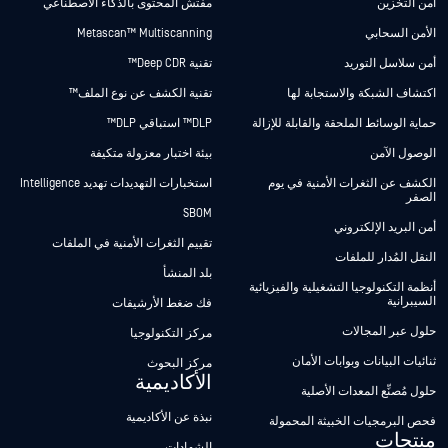
أمن التخزين
مفتش المحتوى بالذكاء الاصطناعي
الأمن السحابي
Metascan™ Multiscanning
أمن سلاسل التوريد
تقنية Deep CDR™
اكتشاف الشبكة والاستجابة لها
تقنية الكشف عن نوع الملف™
حماية الوسائط الملحقة والقابلة للإزالة
DLP™ استباقي DLP™
الوصول الآمن
بيئة اختبار معزولة متكيفة
الكشف عن الثغرات الأمنية في يوم
استخبارات التهديدات تهديد Intelligence
الصفر
SBOM
أمن البريد الإلكتروني
تقييم الثغرات الأمنية في الملفات
النقل المُدار للملفات
بلد المنشأ
أنظمة التكنولوجيا التشغيلية والفيزيائية
السيبرانية
فك ضغط الأرشيفات
حلول عبر المجالات
مركز التكنولوجيا
ثنائيات البيانات وبوابات الأمان
مركز البحوث
الأكاديمية
حلول مُصنِّع المعدات الأصلية
نبذة عن الأكاديمية
فحص البرمجيات الخبيثة المحمولة
منتجات
الشهادات