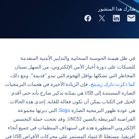
شارك هذا المنشور
في ظل هيمنة الحوسبة السحابية والتدابير الأمنية المتقدمة
للشبكات على دورة أخبار الأمن الإلكتروني، من السهل نسيان
المخاطر التي تشكلها نواقل الهجوم التي تبدو "قديمة". ومع ذلك،
كما ذكرت دارك ريدينج،
فإن الزيادة الأخيرة في هجمات البرمجيات
الضارة المستندة إلى USB هي بمثابة تذكير صارخ بأنه حتى أقدم
الحيل في الكتاب يمكن أن تكون فعالة للغاية. إحدى هذه الحالات
هي عودة ظهور البرمجية الضارة
Sogu،
التي دبرتها مجموعة
القراصنة المرتبطة بالصين UNC53. وقد نجحت حملة التجسس
الإلكتروني المتطورة هذه في استهداف المنظمات في جميع أنحاء
أفريقيا، مستغلةً الاعتماد المستمر على محركات الأقراص USB في