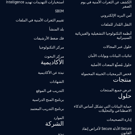
الكشف عن الثغرات الأمنية في يوم
استخبارات التهديدات تهديد Intelligence
الصفر
SBOM
أمن البريد الإلكتروني
تقييم الثغرات الأمنية في الملفات
النقل المُدار للملفات
بلد المنشأ
أنظمة التكنولوجيا التشغيلية والفيزيائية
السيبرانية
فك ضغط الأرشيفات
حلول عبر المجالات
مركز التكنولوجيا
ثنائيات البيانات وبوابات الأمان
مركز البحوث
الأكاديمية
حلول مُصنِّع المعدات الأصلية
نبذة عن الأكاديمية
فحص البرمجيات الخبيثة المحمولة
منتجات
الشهادات
عرض جميع المنتجات
التدريب في الموقع
حلول
برنامج المنح الدراسية
حماية البيانات التي تشكل أساس الذكاء
برنامج التدريب المعتمد
الاصطناعي والتحليلات
الموارد
إدارة التصحيحات
الشركة
Secure الأدلة Secure لأغراض إنفاذ
القانون
نبذة