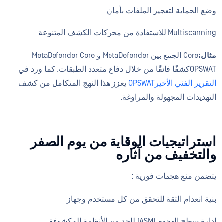
وضع الحماية لتفجير الملفات بأمان
Multiscanning للاستفادة من محركات الكشف المتنوعة
مثال:
Core الجمع بين MetaDefender و MetaDefender Core
OPSWATكشفًا فائقًا من خلال دفاع متعدد الطبقات. كما ورد في
التقرير الفني الأخيرOPSWAT
يعزز هذا النهج المتكامل من كشف
التهديدات المجهولة والمراوغة.
استراتيجيات الوقاية من يوم الصفر
والتخفيف من آثاره
يتضمن منع هجمات فورية :
بنية انعدام الثقة للتحقق من كل مستخدم وجهاز
إدارة سطح الهجوم (ASM) للحد من الأنظمة المكشوفة