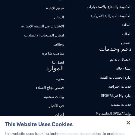
الحكومة والدفاع والاستخبارات
فريق الإدارة
الحكومة الفيدرالية الأمريكية
الزبائن
الطاقة
الاشتراك في التثبيتة الإخبارية
الماليه
امتثال المنتجات الاعتمادات
التصنيع
وظائف
دعم وخدمات
مناصب شاغرة
الاتصال بالدعم
اتصل بنا
الموارد
إنشاء حالة
إدارة الحسابات الفنية
مدونة
خدمات احترافية
قصص نجاح العملاء
إدارة My فيOPSWAT
بيانات صحفية
خدمات تنفيذية
في الأخبار
بوابةOPSWAT الخاصة My
أحداث
وثائق تقنية
This Website Uses Cookies
ندوات عبر الإنترنت
Hey there!
دورات تدريبية
أوراق البيانات
This website uses tracking technologies, such as cookies, to enable our