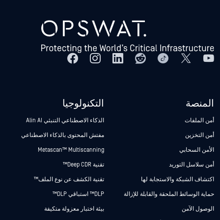
المنصة
التكنولوجيا
أمن الملفات
الذكاء الاصطناعي التنبئي Alin AI
أمن التخزين
مفتش المحتوى بالذكاء الاصطناعي
الأمن السحابي
Metascan™ Multiscanning
أمن سلاسل التوريد
تقنية Deep CDR™
اكتشاف الشبكة والاستجابة لها
تقنية الكشف عن نوع الملف™
حماية الوسائط الملحقة والقابلة للإزالة
DLP™ استباقي DLP™
الوصول الآمن
بيئة اختبار معزولة متكيفة