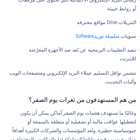
رسائل البريد الإلكتروني الاحتيالية التي تحتوي على مرفقات
أو روابط خبيثة
التنزيلات Drive مواقع مخترقة
تسويات
سلسلة توريدSoftware
تنفيذ التعليمات البرمجية عن بُعد ضد الأجهزة المعرّضة
للإنترنت
تتضمن نواقل التسليم عملاء البريد الإلكتروني ومتصفحات الويب
وآليات التحديث.
من هم المستهدفون من ثغرات يوم الصفر؟
وغالبًا ما تستهدف هجمات يوم الصفر أماكن يمكن أن يكون
لتعطيلها عواقب مالية أو تشغيلية أو متعلقة بالسمعة أو
جيوسياسية خطيرة. وتُعد المؤسسات والشركات الكبيرة أهدافاً
متكررة بسبب قيمة بياناتها المملوكة لها والمكاسب المحتملة من