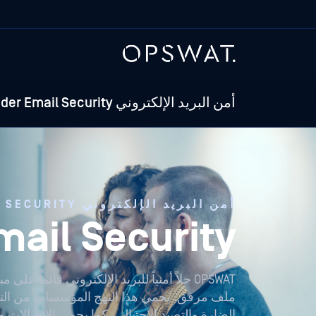
أمن البريد الإلكتروني MetaDefender Email Security
أمن البريد الإلكتروني METADEFENDER EMAIL SECURITY
Email Security للقطاع ال
OPSWAT حلاً أمنياً للبريد الإلكتروني قائماً 
ملف مرفق. يحمي هذا النهج المؤسسات من التهديد
الضارة والتصيد الاحتيالي. كما يحمي الاتصالات 