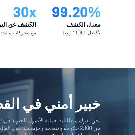
30x
99.20%
معدل الكشف
الكشف عن البر
لأفضل 10,000 تهديد
مع محركات متعددة 
خبير أمني في القط
نحن ندرك متطلبات حماية الأصول الحيوية في ال
من 2,100 حكومة ومنظمة ومؤسسة حول العالم 