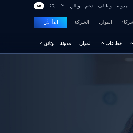
مدونة
وظائف
دعم
وثائق
AR
شركاء
الموارد
الشركة
ابدأ الاّن
قطاعات
الموارد
مدونة
وثائق