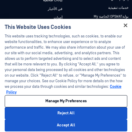
بيانات صحفية
خدمات تنفيذية
في الأخبار
بوابةOPSWAT الخاصة My
أحداث
وثائق تقنية
This Website Uses Cookies
ندوات عبر الإنترنت
Hey there!
دورات تدريبية
أوراق البيانات
This website uses tracking technologies, such as cookies, to enable our
I'm Ozzy, your OPSWAT virtual assistant.
website functionalities, to enhance user experience or to analyze
برنامج الثغرات الأمنية
مستندات تقنية
How can I help you secure what's critical
performance and traffic. We may also share information about your use of
الشركاء
today?
our site with our social media, advertising, and analytics partners. This
أدوات مجانية
allows us to perform targeted advertising and to select ads and content
شهادات
that will be more relevant to you. By clicking “Accept All,” you agree to
شركاء التكنولوجيا
your personal data being processed by all cookies and other technologies
on our website. Click “Reject All” to refuse, or “Manage My Preferences” to
برنامج شركاء القنوات
manage your choices. See our Cookie Policy for more details on the how
we process your data through cookies and similar technologies:
Cookie
©2026 OPSWAT . جميع الحقوق محفوظة. OPSWAT و MetaDefender و Metascan و
Policy
MetaAccess OPSWAT و Trust no File. Trust No Device. و OPSWAT و Protecting the
World's Critical Infrastructure و Deep CDR™ Technology و InQuest وشعار InQuest و
Manage My Preferences
DFI و RetroHunt و Deep File Inspection و Join the Hunt هي علامات تجارية مملوكة
OPSWAT العلامات التجارية الخاصة بالجهات الخارجية هي ملك لأصحابها المعنيين.
القانون
سياسة الخصوصية
إدارة تفضيلات ملفات تعريف الارتباط
خيارات
Reject All
الخصوصية الخاصة بك في كاليفورنيا
Privacy Policy
Accept All