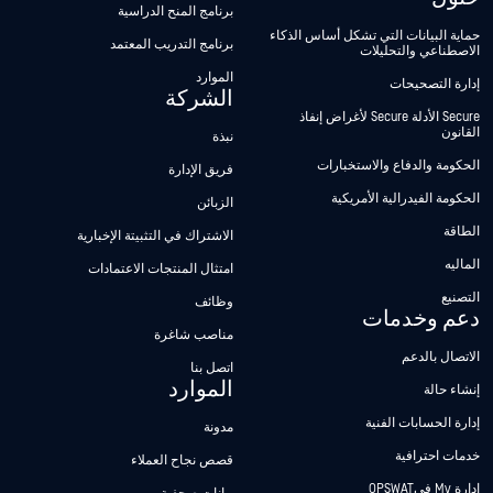
برنامج المنح الدراسية
حماية البيانات التي تشكل أساس الذكاء
برنامج التدريب المعتمد
الاصطناعي والتحليلات
الموارد
إدارة التصحيحات
الشركة
Secure الأدلة Secure لأغراض إنفاذ
القانون
نبذة
الحكومة والدفاع والاستخبارات
فريق الإدارة
الحكومة الفيدرالية الأمريكية
الزبائن
الطاقة
الاشتراك في التثبيتة الإخبارية
الماليه
امتثال المنتجات الاعتمادات
التصنيع
وظائف
دعم وخدمات
مناصب شاغرة
الاتصال بالدعم
اتصل بنا
الموارد
إنشاء حالة
إدارة الحسابات الفنية
مدونة
خدمات احترافية
قصص نجاح العملاء
إدارة My فيOPSWAT