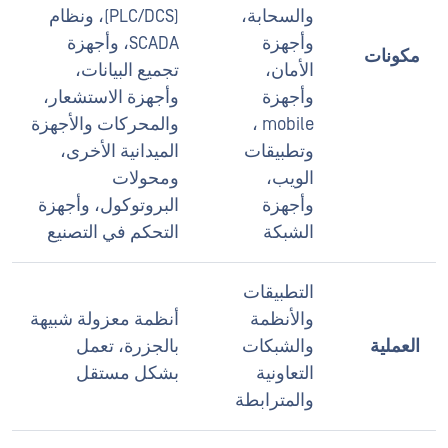
والسحابة،
(PLC/DCS)، ونظام
وأجهزة
SCADA، وأجهزة
مكونات
الأمان،
تجميع البيانات،
وأجهزة
وأجهزة الاستشعار،
mobile ،
والمحركات والأجهزة
وتطبيقات
الميدانية الأخرى،
الويب،
ومحولات
وأجهزة
البروتوكول، وأجهزة
الشبكة
التحكم في التصنيع
التطبيقات
والأنظمة
أنظمة معزولة شبيهة
العملية
والشبكات
بالجزرة، تعمل
التعاونية
بشكل مستقل
والمترابطة