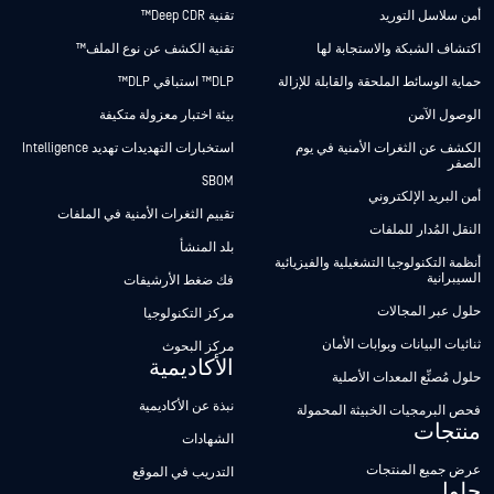
أمن سلاسل التوريد
تقنية Deep CDR™
اكتشاف الشبكة والاستجابة لها
تقنية الكشف عن نوع الملف™
حماية الوسائط الملحقة والقابلة للإزالة
DLP™ استباقي DLP™
الوصول الآمن
بيئة اختبار معزولة متكيفة
الكشف عن الثغرات الأمنية في يوم
استخبارات التهديدات تهديد Intelligence
الصفر
SBOM
أمن البريد الإلكتروني
تقييم الثغرات الأمنية في الملفات
النقل المُدار للملفات
بلد المنشأ
أنظمة التكنولوجيا التشغيلية والفيزيائية
السيبرانية
فك ضغط الأرشيفات
حلول عبر المجالات
مركز التكنولوجيا
ثنائيات البيانات وبوابات الأمان
مركز البحوث
الأكاديمية
حلول مُصنِّع المعدات الأصلية
نبذة عن الأكاديمية
فحص البرمجيات الخبيثة المحمولة
منتجات
الشهادات
عرض جميع المنتجات
التدريب في الموقع
حلول