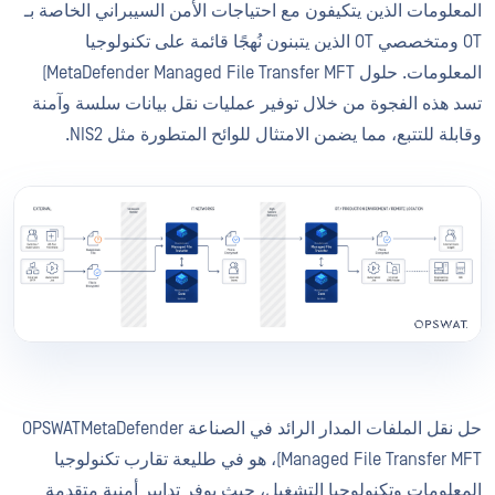
المعلومات الذين يتكيفون مع احتياجات الأمن السيبراني الخاصة بـ
OT ومتخصصي OT الذين يتبنون نُهجًا قائمة على تكنولوجيا
المعلومات. حلول MetaDefender Managed File Transfer MFT)
تسد هذه الفجوة من خلال توفير عمليات نقل بيانات سلسة وآمنة
وقابلة للتتبع، مما يضمن الامتثال للوائح المتطورة مثل NIS2.
حل نقل الملفات المدار الرائد في الصناعة OPSWATMetaDefender
Managed File Transfer MFT)، هو في طليعة تقارب تكنولوجيا
المعلومات وتكنولوجيا التشغيل، حيث يوفر تدابير أمنية متقدمة