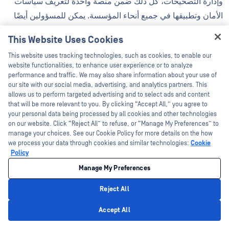
وإدارة التصحيحات، كل ذلك ضمن منصة واحدة لتعريف سياسات
الأمان وتطبيقها في جميع أنحاء المؤسسة. يمكن للمسؤولين أيضًا
إنشاء ونشر نصوص برمجية مخصصة على نقاط النهايةEndpoint
This Website Uses Cookies
MetaDefender Endpoint لأتمتة إجراءات التعزيز المتعلقة بالوصول
Hey there!
This website uses tracking technologies, such as cookies, to enable our
إلى SMB واستخدام NTLM. يعمل هذا النهج على تبسيط تطبيق
I'm Ozzy, your OPSWAT virtual assistant.
website functionalities, to enhance user experience or to analyze
الأمان مع توفير ملاحظات واضحة حول نتائج التنفيذ، مما يسمح
How can I help you secure what's critical
performance and traffic. We may also share information about your use of
today?
our site with our social media, advertising, and analytics partners. This
للمسؤولين بتحديد نقاط النهاية التي قد تتطلب مزيدًا من التحقيق أو
allows us to perform targeted advertising and to select ads and content
التدخل اليدوي بسرعة.
that will be more relevant to you. By clicking “Accept All,” you agree to
your personal data being processed by all cookies and other technologies
on our website. Click “Reject All” to refuse, or “Manage My Preferences” to
Endpoint MetaDefender Endpoint لفرق الأمن وتكنولوجيا
manage your choices. See our Cookie Policy for more details on the how
المعلومات إعطاء الأولوية لعمليات النشر، وتسريع الإصلاح،
we process your data through cookies and similar technologies:
Cookie
Policy
ومراقبة الوضع الأمني للمؤسسة باستمرار، وفي النهاية تقليل
التعرض للثغرات الأمنية الشائعة (CVE) مثل
CVE-2025-50154
Manage My Preferences
والتهديدات المماثلة التي تستهدف نقاط النهاية.
Reject All
Privacy Policy
Accept All