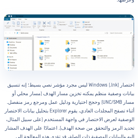
اختصار Windows (.lnk) ليس مجرد مؤشر نصي بسيط؛ إنه تنسيق
بيانات وصفية منظم يمكنه تخزين مسار الهدف (مسار محلي أو
مسار UNC/SMB) وحجج اختيارية ودليل عمل ومرجع رمز منفصل.
أثناء تصفح المجلدات العادي، يقوم Explorer بتحليل بيانات الاختصار
الوصفية لعرض الاختصار في واجهة المستخدم (على سبيل المثال،
تحديد الرمز والتحقق من صحة الهدف). اعتمادًا على الهدف المشار
إليه والبيانات الوصفية ذات الصلة، قد تؤدي هذه المعالجة إلى