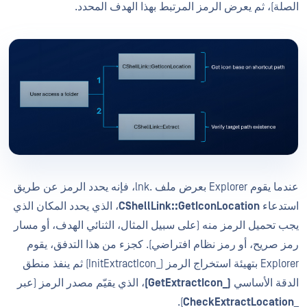
الصلة)، ثم يعرض الرمز المرتبط بهذا الهدف المحدد.
عندما يقوم Explorer بعرض ملف .lnk، فإنه يحدد الرمز عن طريق
استدعاء
CShellLink::GetIconLocation
، الذي يحدد المكان الذي
يجب تحميل الرمز منه (على سبيل المثال، الثنائي الهدف، أو مسار
رمز صريح، أو رمز نظام افتراضي). كجزء من هذا التدفق، يقوم
Explorer بتهيئة استخراج الرمز (_InitExtractIcon) ثم ينفذ منطق
الدقة الأساسي
(_GetExtractIcon)
، الذي يقيّم مصدر الرمز (عبر
).
_CheckExtractLocation