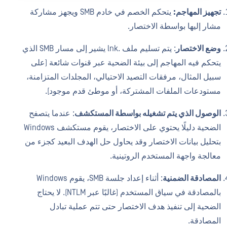
تجهيز المهاجم:
يتحكم الخصم في خادم SMB ويجهز مشاركة
مشار إليها بواسطة الاختصار.
وضع الاختصار
: يتم تسليم ملف .lnk يشير إلى مسار SMB الذي
يتحكم فيه المهاجم إلى بيئة الضحية عبر قنوات شائعة (على
سبيل المثال، مرفقات التصيد الاحتيالي، المجلدات المتزامنة،
مستودعات الملفات المشتركة، أو موطئ قدم موجود).
الوصول الذي يتم تشغيله بواسطة المستكشف
: عندما يتصفح
الضحية دليلًا يحتوي على الاختصار، يقوم مستكشف Windows
بتحليل بيانات الاختصار وقد يحاول حل الهدف البعيد كجزء من
معالجة واجهة المستخدم الروتينية.
المصادقة الضمنية
: أثناء إعداد جلسة SMB، يقوم Windows
بالمصادقة في سياق المستخدم (غالبًا عبر NTLM). لا يحتاج
الضحية إلى تنفيذ هدف الاختصار حتى تتم عملية تبادل
المصادقة.