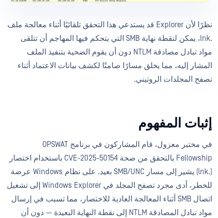
نظرًا لأن Explorer قد يستدعي هذا التحقق تلقائيًا أثناء معالجة ملف
.lnk، يمكن لنقطة نهاية SMB التي يتحكم فيها المهاجم أن تتلقى
مواد تبادل مصادقة NTLM دون أن يقوم الضحية بتنفيذ الملف
المشار إليه، مما يخلق مسارًا صامتًا لكشف بيانات الاعتماد أثناء
تصفح المجلدات الروتيني.
إثبات المفهوم
في مختبر معزول، قام المشاركون في برنامج OPSWAT
Fellowship بالتحقق من صحة CVE-2025-50154 باستخدام اختصار
(.lnk) يشير إلى مسار SMB/UNC بعيد. على نظام Windows عرضة
للخطر، أدى مجرد تصفح المجلد في Windows Explorer إلى تشغيل
اتصال SMB أثناء المعالجة العادية للاختصار، مما تسبب في إرسال
مواد تبادل المصادقة NTLM إلى نقطة النهاية البعيدة — دون أن