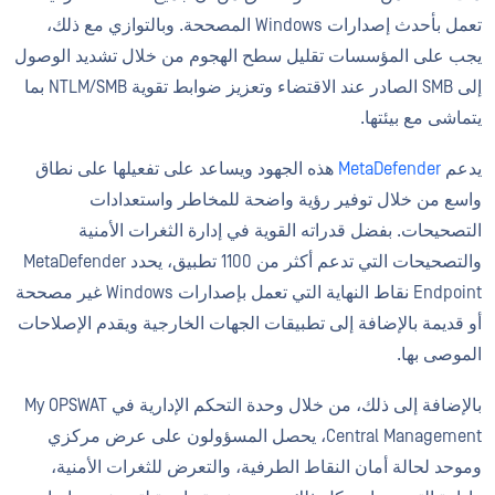
تعمل بأحدث إصدارات Windows المصححة. وبالتوازي مع ذلك،
يجب على المؤسسات تقليل سطح الهجوم من خلال تشديد الوصول
إلى SMB الصادر عند الاقتضاء وتعزيز ضوابط تقوية NTLM/SMB بما
يتماشى مع بيئتها.
يدعم
MetaDefender
هذه الجهود ويساعد على تفعيلها على نطاق
واسع من خلال توفير رؤية واضحة للمخاطر واستعدادات
التصحيحات. بفضل قدراته القوية في إدارة الثغرات الأمنية
والتصحيحات التي تدعم أكثر من 1100 تطبيق، يحدد MetaDefender
Endpoint نقاط النهاية التي تعمل بإصدارات Windows غير مصححة
أو قديمة بالإضافة إلى تطبيقات الجهات الخارجية ويقدم الإصلاحات
الموصى بها.
بالإضافة إلى ذلك، من خلال وحدة التحكم الإدارية في My OPSWAT
Central Management، يحصل المسؤولون على عرض مركزي
وموحد لحالة أمان النقاط الطرفية، والتعرض للثغرات الأمنية،