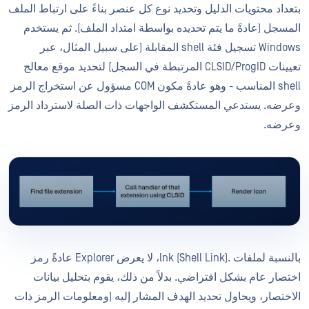
بتعداد محتويات الدليل وتحديد نوع كل عنصر بناءً على ارتباط الملف
المسجل (عادةً ما يتم تحديده بواسطة امتداد الملف). ثم يستخدم
Windows تسجيل فئة shell المقابلة (على سبيل المثال، عبر
تعيينات CLSID/ProgID المرتبطة في السجل) لتحديد موقع معالج
shell المناسب - وهو عادةً مكون COM مسؤول عن استخراج الرمز
وعرضه. يستدعي المستكشف الواجهات ذات الصلة لاسترداد الرمز
وعرضه.
بالنسبة لملفات .lnk (Shell Link)، لا يعرض Explorer عادةً رمز
اختصار عام بشكل افتراضي. بدلاً من ذلك، يقوم بتحليل بيانات
الاختصار، ويحاول تحديد الهدف المشار إليه (ومعلومات الرمز ذات