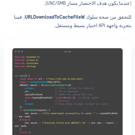
(عندما يكون هدف الاختصار مسار UNC/SMB).
للتحقق من صحة سلوك
URLDownloadToCacheFileW
، قمنا
بتجربة واجهة API اختبار بسيط ومستقل.