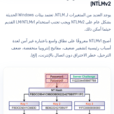
NTLMv2)
يوجد العديد من المتغيرات لـ NTLM. تعتمد بيئات Windows الحديثة
بشكل عام على NTLMv2 ويجب تجنب استخدام LM/NTLMv1 القديم
حيثما أمكن ذلك.
أصبح NTLMv1 معروفًا على نطاق واسع باعتباره غير آمن لعدة
أسباب رئيسية (تشفير ضعيف، مفاتيح إنتروبيا منخفضة، ضعف
الترحيل، خطر الاختراق دون اتصال بالإنترنت، إلخ).