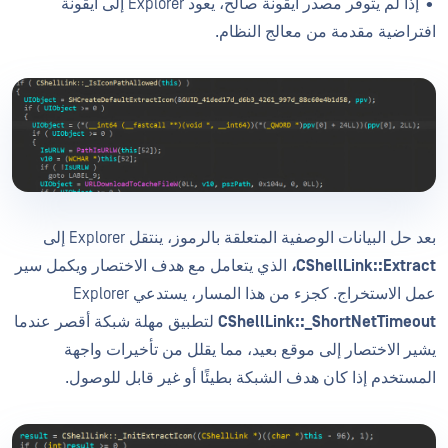
• إذا لم يتوفر مصدر أيقونة صالح، يعود Explorer إلى أيقونة
افتراضية مقدمة من معالج النظام.
بعد حل البيانات الوصفية المتعلقة بالرموز، ينتقل Explorer إلى
CShellLink::Extract،
الذي يتعامل مع هدف الاختصار ويكمل سير
عمل الاستخراج. كجزء من هذا المسار، يستدعي Explorer
CShellLink::_ShortNetTimeout
لتطبيق مهلة شبكة أقصر عندما
يشير الاختصار إلى موقع بعيد، مما يقلل من تأخيرات واجهة
المستخدم إذا كان هدف الشبكة بطيئًا أو غير قابل للوصول.