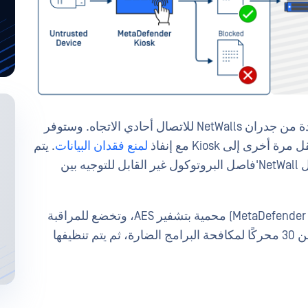
يتم تنفيذ الشبكة A إلى B بواسطة مجموعة واحدة من جدران NetWalls للاتصال أحادي الاتجاه. وستوفر
لمنع فقدان البيانات
. يتم
الحفاظ على العزل بين الشبكة (أ) و(ب) من خلال NetWall'فاصل البروتوكول غير القابل للتوجيه بين
جميع الملفات في MetaDefender Managed File Transfer MFT) محمية بتشفير AES، وتخضع للمراقبة
والتحقق من وجود برامج ضارة باستخدام أكثر من 30 محركًا لمكافحة البرامج الضارة، ثم يتم تنظيفها