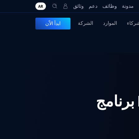
مدونة
وظائف
دعم
وثائق
AR
شركاء
الموارد
الشركة
ابدأ الاّن
DLP ، أمر لا بد منه لأي قابل للإزالة Media برنامج