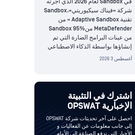
في Sandbox لعام 2026 الذي أجرته
شركة «فيناك سيكيوريتي»،Sandbox
تقنية Adaptive Sandbox » من
MetaDefender منSandbox 95%
من عينات البرامج الضارة التي تم
إنشاؤها بواسطة الذكاء الاصطناعي
أغسطس 3 2026
اشترك في التثبيتة
الإخبارية OPSWAT
احصل على آخر تحديثات شركة OPSWAT
إلى جانب معلومات عن الفعاليات و
الأخبار التي تدفع الصناعة إلى الأمام.