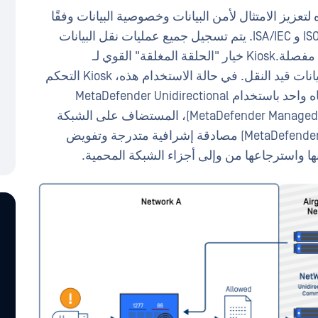
تعزيز الامتثال لأمن البيانات وخصوصية البيانات وفقًا
لمعايير GDPR و NIST و HIPAA و HITRUST و ISO/IEC و ISA/IEC. يتم تسجيل جميع عمليات نقل البيانات
وتغييرات تكوين سير العمل لإعداد تقارير تدقيق مفصلة.Kiosk خيار "الحلقة المغلقة" القوي لـ
MetaDefender Kiosk أمانًا للبيانات المخزنة والبيانات قيد النقل. في حالة الاستخدام هذه، Kiosk التحكم
في سير العمل حيث يتم تسليم الملفات في اتجاه واحد باستخدام MetaDefender Unidirectional
Security Gateway USG) إلى MetaDefender Managed File Transfer MFT)، المستضاف على الشبكة
المستهدفة. يوفر MetaDefender Managed File Transfer MFT) مصادقة إشرافية متدرجة وتفويض
ها واسترجاعها من وإلى أجزاء الشبكة المحمية.