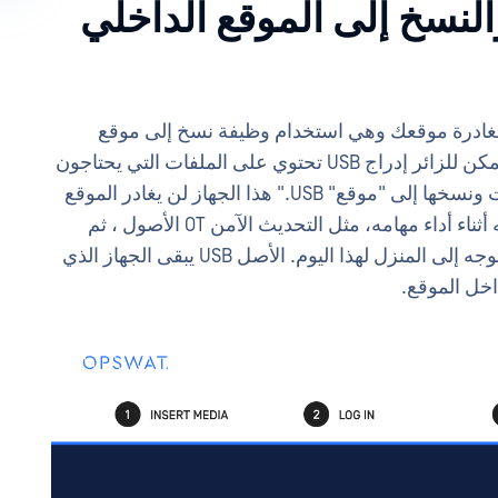
 والنسخ إلى الموقع الداخلي
مغادرة موقعك وهي استخدام وظيفة نسخ إلى موقع
موثوق به وداخلي فقط USB. عند القيام بذلك ، يمكن للزائر إدراج USB تحتوي على الملفات التي يحتاجون
إلى استخدامها في الموقع. ثم يتم فحص الملفات ونسخها إلى "موقع" USB." هذا الجهاز لن يغادر الموقع
أبدا. يمكن للزائر استخدام هذا الجهاز الموثوق به أثناء أداء مهامه، مثل التحديث الآمن OT الأصول ، ثم
اتركها مع جهة اتصال الموقع الخاصة بهم قبل التوجه إلى المنزل لهذا اليوم. الأصل USB يبقى الجهاز الذي
اخل الموقع.