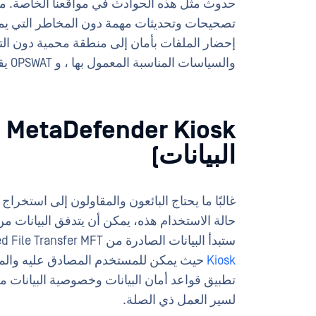
حدوث مثل هذه الحوادث في مواقعنا الخاصة. ماذ
تصحيحات وتحديثات مهمة دون المخاطر التي يمكن أ
إحضار الملفات بأمان إلى منطقة محمية دون الت
والسياسات المناسبة المعمول بها ، و OPSWAT يقدم العديد من الخيارات.
البيانات)
غالبًا ما يحتاج البائعون والمقاولون إلى استخر
حالة الاستخدام هذه، يمكن أن يتدفق البيانات م
ستبدأ البيانات الصادرة من MetaDefender Managed File Transfer MFT) وتتدفق إلى
Kiosk
حيث يمكن للمستخدم المصادق عليه والمص
تطبيق قواعد أمان البيانات وخصوصية البيانات م
لسير العمل ذي الصلة.